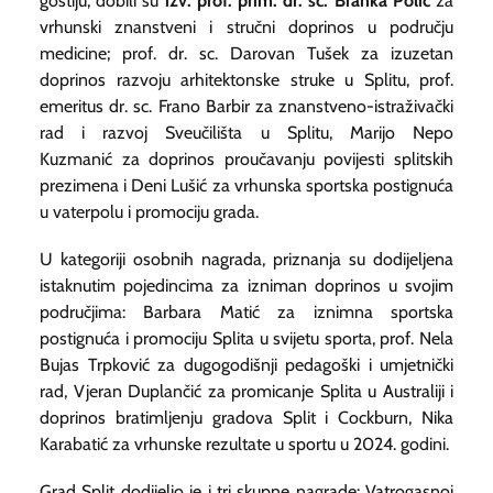
gostiju, dobili su
izv. prof. prim. dr. sc. Branka Polić
za
vrhunski znanstveni i stručni doprinos u području
medicine;
prof. dr. sc. Darovan Tušek
za izuzetan
doprinos razvoju arhitektonske struke u Splitu,
prof.
emeritus dr. sc. Frano Barbir
za znanstveno-istraživački
rad i razvoj Sveučilišta u Splitu,
Marijo Nepo
Kuzmanić
za doprinos proučavanju povijesti splitskih
prezimena i
Deni Lušić
za vrhunska sportska postignuća
u vaterpolu i promociju grada.
U kategoriji osobnih nagrada, priznanja su dodijeljena
istaknutim pojedincima za izniman doprinos u svojim
područjima:
Barbara Matić
za iznimna sportska
postignuća i promociju Splita u svijetu sporta,
prof. Nela
Bujas Trpković
za dugogodišnji pedagoški i umjetnički
rad,
Vjeran Duplančić
za promicanje Splita u Australiji i
doprinos bratimljenju gradova Split i Cockburn,
Nika
Karabatić
za vrhunske rezultate u sportu u 2024. godini.
Grad Split dodijelio je i tri skupne nagrade:
Vatrogasnoj