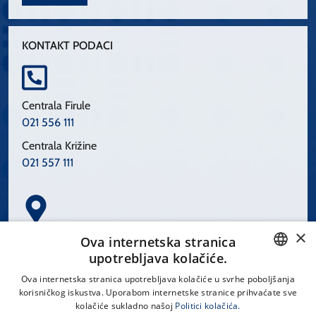
KONTAKT PODACI
Centrala Firule
021 556 111
Centrala Križine
021 557 111
×
Spinčićeva 1, 21000 Split
Ova internetska stranica
Hrvatska
upotrebljava kolačiće.
CROATIAN
Ova internetska stranica upotrebljava kolačiće u svrhe poboljšanja
korisničkog iskustva. Uporabom internetske stranice prihvaćate sve
ENGLISH
kolačiće sukladno našoj
Politici kolačića.
office@kbsplit.hr