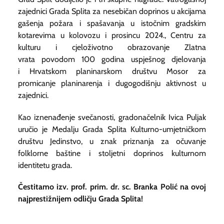
zajednici Grada Splita
za nesebičan doprinos u akcijama
gašenja požara i spašavanja u istočnim gradskim
kotarevima u kolovozu i prosincu 2024.,
Centru za
kulturu i cjeloživotno obrazovanje Zlatna
vrata
povodom 100 godina uspješnog djelovanja
i
Hrvatskom planinarskom društvu Mosor
za
promicanje planinarenja i dugogodišnju aktivnost u
zajednici.
Kao iznenađenje svečanosti, gradonačelnik Ivica Puljak
uručio je Medalju Grada Splita
Kulturno-umjetničkom
društvu Jedinstvo
, u znak priznanja za očuvanje
folklorne baštine i stoljetni doprinos kulturnom
identitetu grada.
Čestitamo izv. prof. prim. dr. sc. Branka Polić na ovoj
najprestižnijem odličju Grada Splita!