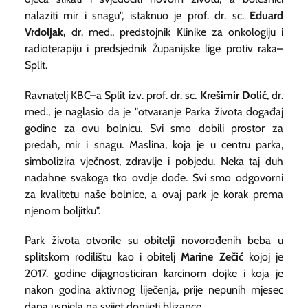
nalaziti mir i snagu", istaknuo je prof. dr. sc.
Eduard
Vrdoljak,
dr. med., predstojnik Klinike za onkologiju i
radioterapiju i predsjednik Županijske lige protiv raka–
Split.
Ravnatelj KBC–a Split izv. prof. dr. sc.
Krešimir Dolić
, dr.
med., je naglasio da je "otvaranje Parka života događaj
godine za ovu bolnicu. Svi smo dobili prostor za
predah, mir i snagu. Maslina, koja je u centru parka,
simbolizira vječnost, zdravlje i pobjedu. Neka taj duh
nadahne svakoga tko ovdje dođe. Svi smo odgovorni
za kvalitetu naše bolnice, a ovaj park je korak prema
njenom boljitku".
Park života otvorile su obitelji novorođenih beba u
splitskom rodilištu kao i obitelj
Marine Zečić
kojoj je
2017. godine dijagnosticiran karcinom dojke i koja je
nakon godina aktivnog liječenja, prije nepunih mjesec
dana uspjela na svijet donijeti blizance.