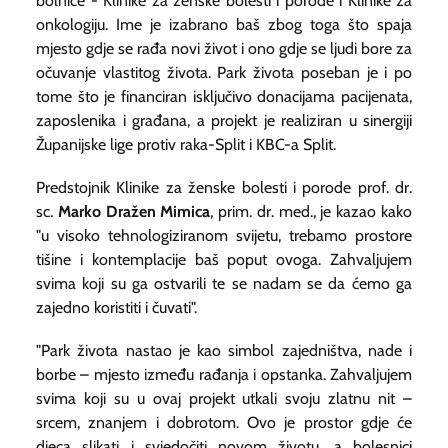
bolnice - Klinike za ženske bolesti i porode i Klinike za
onkologiju. Ime je izabrano baš zbog toga što spaja
mjesto gdje se rađa novi život i ono gdje se ljudi bore za
očuvanje vlastitog života. Park života poseban je i po
tome što je financiran isključivo donacijama pacijenata,
zaposlenika i građana, a projekt je realiziran u sinergiji
Županijske lige protiv raka-Split i KBC-a Split.
Predstojnik Klinike za ženske bolesti i porode
prof. dr.
sc.
Marko Dražen Mimica
, prim. dr. med., je kazao kako
"u visoko tehnologiziranom svijetu, trebamo prostore
tišine i kontemplacije baš poput ovoga. Zahvaljujem
svima koji su ga ostvarili te se nadam se da ćemo ga
zajedno koristiti i čuvati".
"Park života nastao je kao simbol zajedništva, nade i
borbe – mjesto između rađanja i opstanka. Zahvaljujem
svima koji su u ovaj projekt utkali svoju zlatnu nit –
srcem, znanjem i dobrotom. Ovo je prostor gdje će
djeca slikati i svjedočiti novom životu, a bolesnici