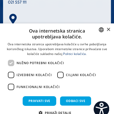
021 557 111
×
Spinčićeva 1, 21000 Split
Ova internetska stranica
Hrvatska
upotrebljava kolačiće.
CROATIAN
Ova internetska stranica upotrebljava kolačiće u svrhe poboljšanja
korisničkog iskustva. Uporabom internetske stranice prihvaćate sve
ENGLISH
kolačiće sukladno našoj
Politici kolačića.
office@kbsplit.hr
NUŽNO POTREBNI KOLAČIĆI
LINKOVI
IZVEDBENI KOLAČIĆI
CILJANI KOLAČIĆI
Uvjeti korištenja
FUNKCIONALNI KOLAČIĆI
Izjava o pristupačnosti
PRIHVATI SVE
ODBACI SVE
PRIKAŽI DETALJE