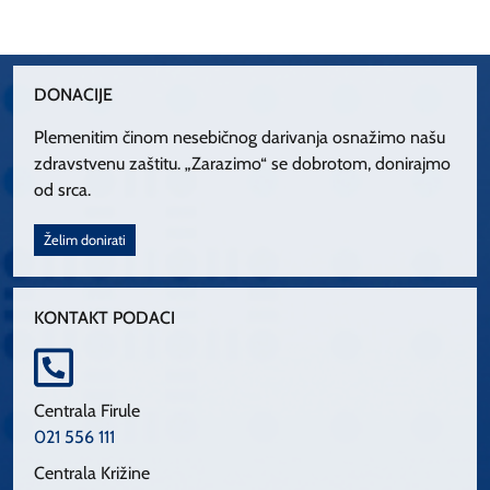
DONACIJE
Plemenitim činom nesebičnog darivanja osnažimo našu
zdravstvenu zaštitu. „Zarazimo“ se dobrotom, donirajmo
od srca.
Želim donirati
KONTAKT PODACI
Centrala Firule
021 556 111
Centrala Križine