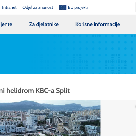
Intranet
Odjel za znanost
EU projekti
ijente
Za djelatnike
Korisne informacije
ni helidrom KBC-a Split