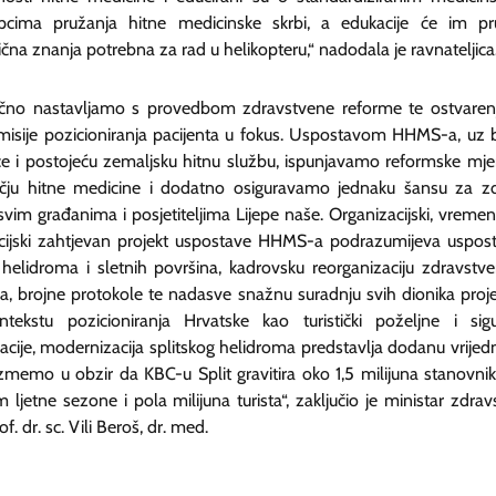
pcima pružanja hitne medicinske skrbi, a edukacije će im pru
ična znanja potrebna za rad u helikopteru,“ nadodala je ravnateljica
čno nastavljamo s provedbom zdravstvene reforme te ostvare
misije pozicioniranja pacijenta u fokus. Uspostavom HHMS-a, uz 
ce i postojeću zemaljsku hitnu službu, ispunjavamo reformske mje
čju hitne medicine i dodatno osiguravamo jednaku šansu za z
svim građanima i posjetiteljima Lijepe naše. Organizacijski, vremens
cijski zahtjevan projekt uspostave HHMS-a podrazumijeva uspos
 helidroma i sletnih površina, kadrovsku reorganizaciju zdravstv
ja, brojne protokole te nadasve snažnu suradnju svih dionika proje
tekstu pozicioniranja Hrvatske kao turistički poželjne i sig
acije, modernizacija splitskog helidroma predstavlja dodanu vrijed
zmemo u obzir da KBC-u Split gravitira oko 1,5 milijuna stanovnik
m ljetne sezone i pola milijuna turista“, zaključio je ministar zdrav
rof. dr. sc. Vili Beroš, dr. med.