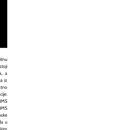
itnu
toji
a, a
a iz
atno
ije.
HHMS
HHMS
nske
da u
skim