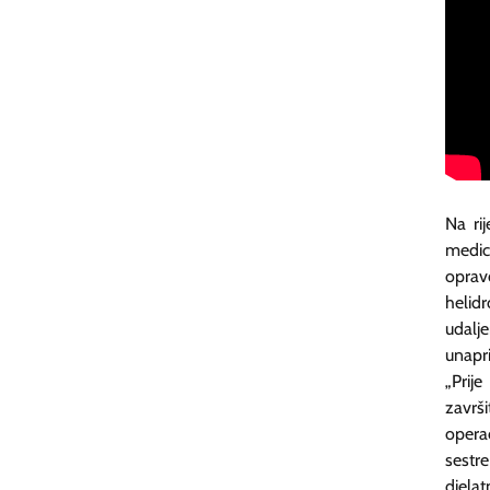
Na ri
medic
oprav
helid
udalj
unapr
„Prij
završ
opera
sestre
djela