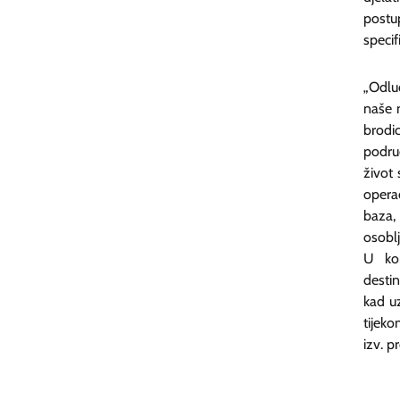
postu
specif
„Odlu
naše 
brodi
podru
život 
opera
baza,
osobl
U kon
destin
kad u
tijeko
izv. p