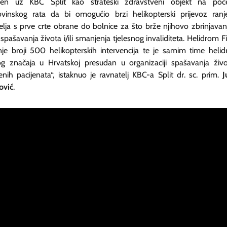
đen uz KBC Split kao strateški zdravstveni objekt na poč
inskog rata da bi omogućio brzi helikopterski prijevoz ranj
telja s prve crte obrane do bolnice za što brže njihovo zbrinjavan
spašavanja života i/ili smanjenja tjelesnog invaliditeta. Helidrom Fi
nje broji 500 helikopterskih intervencija te je samim time heli
og značaja u Hrvatskoj presudan u organizaciji spašavanja živ
enih pacijenata“, istaknuo je ravnatelj KBC-a Split dr. sc. prim.
J
ović
.