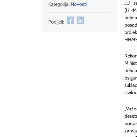
„U sa
Kategorija:
Novosti
(HHMS
helid
Podijeli:
posad
proje
HHMS-a
Rekon
Minis
helid
osigu
sukla
civil
„Važn
deseta
ponos
zahva