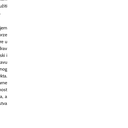
žiti
.
njem
brze
re u
drav
ki i
tavu
enog
kta.
urne
nost
a, a
stva