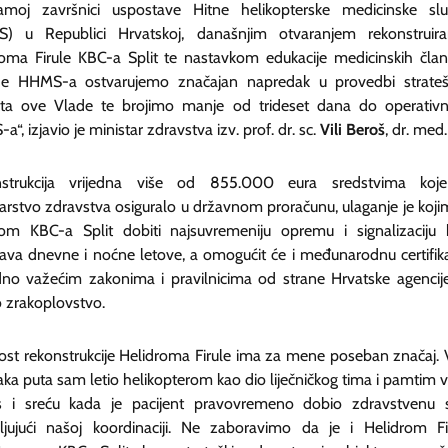
moj završnici uspostave Hitne helikopterske medicinske sl
) u Republici Hrvatskoj, današnjim otvaranjem rekonstruir
roma Firule KBC-a Split te nastavkom edukacije medicinskih čla
e HHMS-a ostvarujemo značajan napredak u provedbi strate
kta ove Vlade te brojimo manje od trideset dana do operativn
“, izjavio je ministar zdravstva izv. prof. dr. sc.
Vili Beroš
, dr. med
strukcija vrijedna više od 855.000 eura sredstvima koj
tarstvo zdravstva osiguralo u državnom proračunu, ulaganje je koji
rom KBC-a Split dobiti najsuvremeniju opremu i signalizaciju 
rava dnevne i noćne letove, a omogućit će i međunarodnu certifika
dno važećim zakonima i pravilnicima od strane Hrvatske agencij
no zrakoplovstvo.
ost rekonstrukcije Helidroma Firule ima za mene poseban značaj. 
ka puta sam letio helikopterom kao dio liječničkog tima i pamtim ve
 i sreću kada je pacijent pravovremeno dobio zdravstvenu 
ljujući našoj koordinaciji. Ne zaboravimo da je i Helidrom Fi