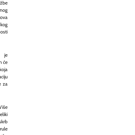
užbe
anog
nova
škog
osti
.
e je
m će
koja
ciju
e za
Više
liki
skrb
rule