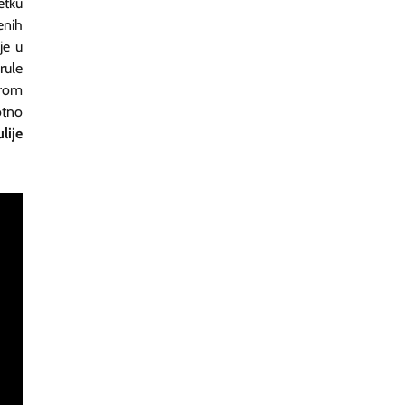
etku
enih
je u
rule
drom
otno
ulije