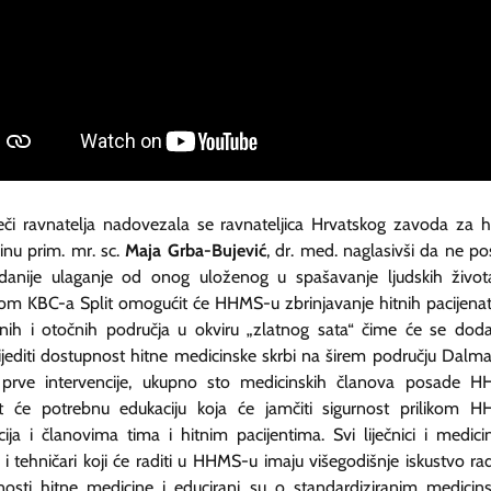
ječi ravnatelja nadovezala se ravnateljica Hrvatskog zavoda za h
inu prim. mr. sc.
Maja Grba-Bujević
, dr. med. naglasivši da ne pos
danije ulaganje od onog uloženog u spašavanje ljudskih život
rom KBC-a Split omogućit će HHMS-u zbrinjavanje hitnih pacijenat
enih i otočnih područja u okviru „zlatnog sata“ čime će se dod
ijediti dostupnost hitne medicinske skrbi na širem području Dalmac
e prve intervencije, ukupno sto medicinskih članova posade 
it će potrebnu edukaciju koja će jamčiti sigurnost prilikom 
cija i članovima tima i hitnim pacijentima. Svi liječnici i medici
 i tehničari koji će raditi u HHMS-u imaju višegodišnje iskustvo ra
tnosti hitne medicine i educirani su o standardiziranim medicin