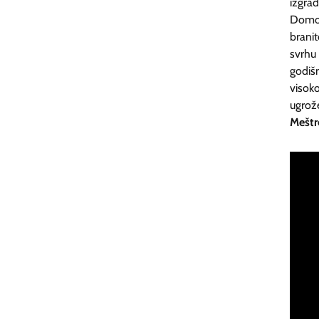
izgra
Domov
brani
svrhu 
godiš
visok
ugrož
Meštr