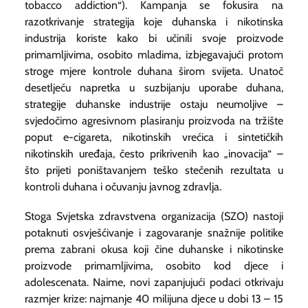
tobacco addiction
“). Kampanja se fokusira na
razotkrivanje strategija koje duhanska i nikotinska
industrija koriste kako bi učinili svoje proizvode
primamljivima, osobito mladima, izbjegavajući protom
stroge mjere kontrole duhana širom svijeta. Unatoč
desetljeću napretka u suzbijanju uporabe duhana,
strategije duhanske industrije ostaju neumoljive –
svjedočimo agresivnom plasiranju proizvoda na tržište
poput e-cigareta, nikotinskih vrećica i sintetičkih
nikotinskih uređaja, često prikrivenih kao „inovacija“ –
što prijeti poništavanjem teško stečenih rezultata u
kontroli duhana i očuvanju javnog zdravlja.
Stoga Svjetska zdravstvena organizacija (SZO) nastoji
potaknuti osvješćivanje i zagovaranje snažnije politike
prema zabrani okusa koji čine duhanske i nikotinske
proizvode primamljivima, osobito kod djece i
adolescenata. Naime, novi zapanjujući podaci otkrivaju
razmjer krize: najmanje 40 milijuna djece u dobi 13 – 15