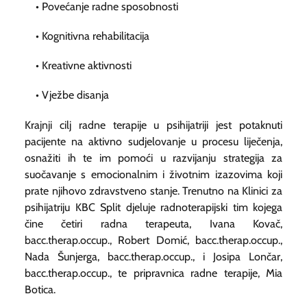
• Povećanje radne sposobnosti
• Kognitivna rehabilitacija
• Kreativne aktivnosti
• Vježbe disanja
Krajnji cilj radne terapije u psihijatriji jest potaknuti
pacijente na aktivno sudjelovanje u procesu liječenja,
osnažiti ih te im pomoći u razvijanju strategija za
suočavanje s emocionalnim i životnim izazovima koji
prate njihovo zdravstveno stanje. Trenutno na Klinici za
psihijatriju KBC Split djeluje radnoterapijski tim kojega
čine četiri radna terapeuta, Ivana Kovač,
bacc.therap.occup., Robert Domić, bacc.therap.occup.,
Nada Šunjerga, bacc.therap.occup., i Josipa Lončar,
bacc.therap.occup., te pripravnica radne terapije, Mia
Botica.