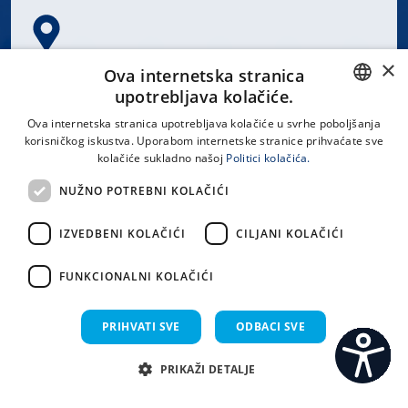
×
Spinčićeva 1, 21000 Split
Ova internetska stranica
Hrvatska
upotrebljava kolačiće.
CROATIAN
Ova internetska stranica upotrebljava kolačiće u svrhe poboljšanja
korisničkog iskustva. Uporabom internetske stranice prihvaćate sve
ENGLISH
kolačiće sukladno našoj
Politici kolačića.
office@kbsplit.hr
NUŽNO POTREBNI KOLAČIĆI
LINKOVI
IZVEDBENI KOLAČIĆI
CILJANI KOLAČIĆI
Uvjeti korištenja
FUNKCIONALNI KOLAČIĆI
Izjava o pristupačnosti
PRIHVATI SVE
ODBACI SVE
PRIKAŽI DETALJE
C
S
Sva prava pridržana KBC Split 2026.