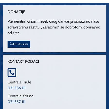
DONACIJE
Plemenitim činom nesebičnog darivanja osnažimo našu
zdravstvenu zaštitu. „Zarazimo“ se dobrotom, donirajmo
od srca.
Želim donirati
KONTAKT PODACI
Centrala Firule
021 556 111
Centrala Križine
021 557 111