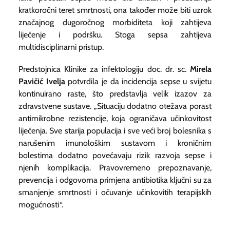
kratkoročni teret smrtnosti, ona također može biti uzrok
značajnog dugoročnog morbiditeta koji zahtijeva
liječenje i podršku. Stoga sepsa zahtijeva
multidisciplinarni pristup.
Predstojnica Klinike za infektologiju doc. dr. sc.
Mirela
Pavičić Ivelja
potvrdila je da incidencija sepse u svijetu
kontinuirano raste, što predstavlja velik izazov za
zdravstvene sustave. „Situaciju dodatno otežava porast
antimikrobne rezistencije, koja ograničava učinkovitost
liječenja. Sve starija populacija i sve veći broj bolesnika s
narušenim imunološkim sustavom i kroničnim
bolestima dodatno povećavaju rizik razvoja sepse i
njenih komplikacija. Pravovremeno prepoznavanje,
prevencija i odgovorna primjena antibiotika ključni su za
smanjenje smrtnosti i očuvanje učinkovitih terapijskih
mogućnosti“.