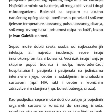
Najčešći uzročnici su bakterije, ali mogu biti i virusi i drugi
mikroorganizmi. Bolesnici sa sepsom su akutno
narušenog općeg stanja, povišene, a ponekad i snižene
tjelesne temperature, ubrzanog pulsa, ubrzanog disanja,
sniženog krvnog tlaka i prisutnost osipa na koži“, kazao
je
Ivan Galešić
, dr.med.
Sepsu može dobiti svaka osoba od najbezazlenijih
infekcija, ali najveću incidenciju sepse imaju
imunokompromitirani bolesnici. Veći rizik imaju ranjivije
skupine poput trudnica i rodilja, novorođenčadi,
hospitaliziranih pacijenta i pacijenata na jedinicama
intenzivne njege, osobe s oslabljenim imunološkim
sustavom (npr. HIV, rak) i osobe s kroničnim
zdravstvenim stanjima (npr. bolest bubrega, ciroza).
Kao posljedica sepse može doći do zatajenja pojedinih
organskih sustava u konačnici do smrtnog ishoda,
posebno ako se ne prepozna rano i ne liječi odmah.