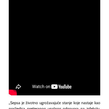
„Sepsa je životno ugrožavajuće stanje koje nastaje kao
posljedica pretjeranog upalnog odgovora na infekciju.