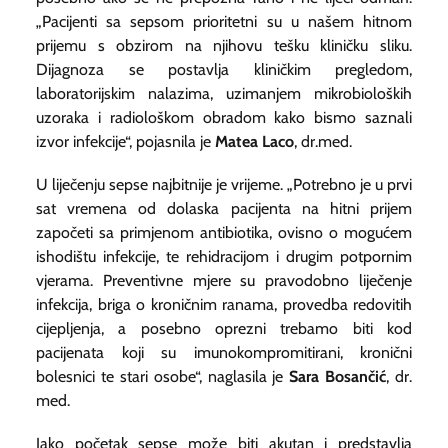
„Pacijenti sa sepsom prioritetni su u našem hitnom
prijemu s obzirom na njihovu tešku kliničku sliku.
Dijagnoza se postavlja kliničkim pregledom,
laboratorijskim nalazima, uzimanjem mikrobioloških
uzoraka i radiološkom obradom kako bismo saznali
izvor infekcije“, pojasnila je
Matea Laco
, dr.med.
U liječenju sepse najbitnije je vrijeme. „Potrebno je u prvi
sat vremena od dolaska pacijenta na hitni prijem
započeti sa primjenom antibiotika, ovisno o mogućem
ishodištu infekcije, te rehidracijom i drugim potpornim
vjerama. Preventivne mjere su pravodobno liječenje
infekcija, briga o kroničnim ranama, provedba redovitih
cijepljenja, a posebno oprezni trebamo biti kod
pacijenata koji su imunokompromitirani, kronični
bolesnici te stari osobe“, naglasila je
Sara Bosančić
, dr.
med.
Iako početak sepse može biti akutan i predstavlja