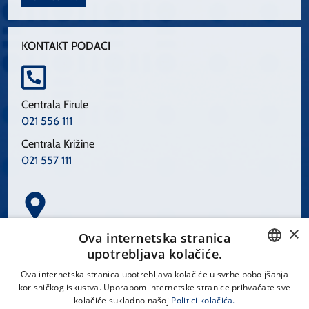
KONTAKT PODACI
Centrala Firule
021 556 111
Centrala Križine
021 557 111
×
Spinčićeva 1, 21000 Split
Ova internetska stranica
Hrvatska
upotrebljava kolačiće.
CROATIAN
Ova internetska stranica upotrebljava kolačiće u svrhe poboljšanja
korisničkog iskustva. Uporabom internetske stranice prihvaćate sve
ENGLISH
kolačiće sukladno našoj
Politici kolačića.