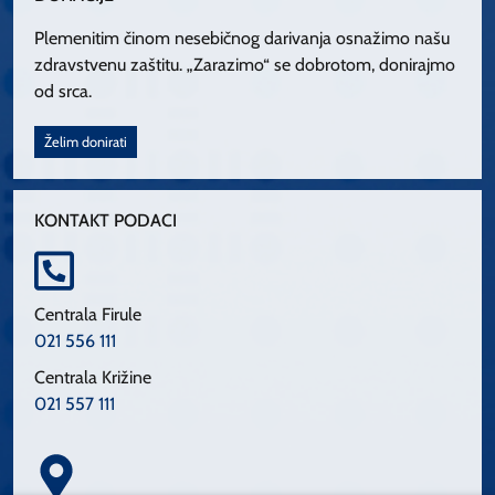
Plemenitim činom nesebičnog darivanja osnažimo našu
zdravstvenu zaštitu. „Zarazimo“ se dobrotom, donirajmo
od srca.
Želim donirati
KONTAKT PODACI
Centrala Firule
021 556 111
Centrala Križine
021 557 111