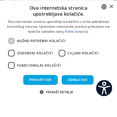
×
Spinčićeva 1, 21000 Split
Ova internetska stranica
Hrvatska
upotrebljava kolačiće.
CROATIAN
Ova internetska stranica upotrebljava kolačiće u svrhe poboljšanja
korisničkog iskustva. Uporabom internetske stranice prihvaćate sve
ENGLISH
kolačiće sukladno našoj
Politici kolačića.
office@kbsplit.hr
NUŽNO POTREBNI KOLAČIĆI
LINKOVI
IZVEDBENI KOLAČIĆI
CILJANI KOLAČIĆI
Uvjeti korištenja
FUNKCIONALNI KOLAČIĆI
Izjava o pristupačnosti
PRIHVATI SVE
ODBACI SVE
PRIKAŽI DETALJE
C
S
Sva prava pridržana KBC Split 2026.
Implementacija i dizajn:
Sistemi.hr
Nužno potrebni kolačići
Izvedbeni kolačići
Ciljani kolačići