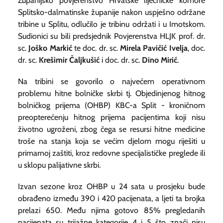
Županijsko povjerenstvo Hrvatske liječničke komore
Splitsko-dalmatinske županije nakon uspješno održane
tribine u Splitu, odlučilo je tribinu održati i u Imotskom.
Sudionici su bili predsjednik Povjerenstva HLJK prof. dr.
sc.
Joško Markić
te doc. dr. sc.
Mirela Pavičić Ivelja
, doc.
dr. sc.
Krešimir Čaljkušić
i doc. dr. sc.
Dino Mirić
.
Na tribini se govorilo o najvećem operativnom
problemu hitne bolničke skrbi tj. Objedinjenog hitnog
bolničkog prijema (OHBP) KBC-a Split - kroničnom
preopterećenju hitnog prijema pacijentima koji nisu
životno ugroženi, zbog čega se resursi hitne medicine
troše na stanja koja se većim djelom mogu riješiti u
primarnoj zaštiti, kroz redovne specijalističke preglede ili
u sklopu palijativne skrbi.
Izvan sezone kroz OHBP u 24 sata u prosjeku bude
obrađeno između 390 i 420 pacijenata, a ljeti ta brojka
prelazi 650. Među njima gotovo 85% pregledanih
pacijenata su trijažne kategorije 4 i 5 što znači nisu