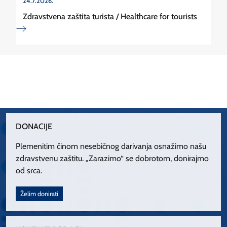
24.7.2026.
Zdravstvena zaštita turista / Healthcare for tourists
DONACIJE
Plemenitim činom nesebičnog darivanja osnažimo našu
zdravstvenu zaštitu. „Zarazimo“ se dobrotom, donirajmo
od srca.
Želim donirati