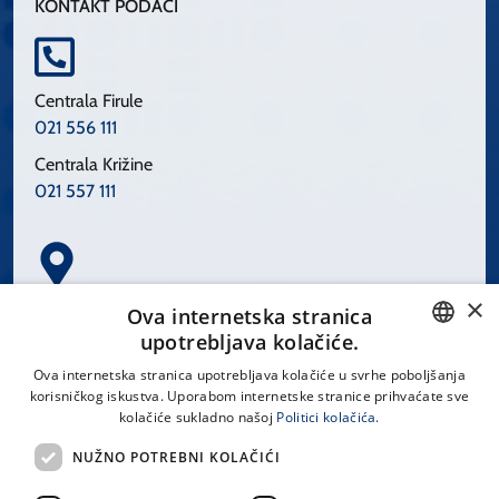
KONTAKT PODACI
Centrala Firule
021 556 111
Centrala Križine
021 557 111
×
Spinčićeva 1, 21000 Split
Ova internetska stranica
Hrvatska
upotrebljava kolačiće.
CROATIAN
Ova internetska stranica upotrebljava kolačiće u svrhe poboljšanja
korisničkog iskustva. Uporabom internetske stranice prihvaćate sve
ENGLISH
kolačiće sukladno našoj
Politici kolačića.
office@kbsplit.hr
NUŽNO POTREBNI KOLAČIĆI