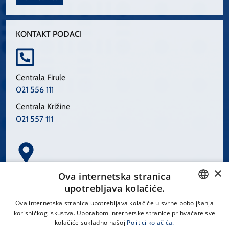
KONTAKT PODACI
Centrala Firule
021 556 111
Centrala Križine
021 557 111
×
Spinčićeva 1, 21000 Split
Ova internetska stranica
Hrvatska
upotrebljava kolačiće.
CROATIAN
Ova internetska stranica upotrebljava kolačiće u svrhe poboljšanja
korisničkog iskustva. Uporabom internetske stranice prihvaćate sve
ENGLISH
kolačiće sukladno našoj
Politici kolačića.