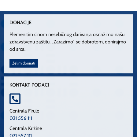
DONACIJE
Plemenitim činom nesebičnog darivanja osnažimo našu
zdravstvenu zaštitu. „Zarazimo“ se dobrotom, donirajmo
od srca.
Želim donirati
KONTAKT PODACI
Centrala Firule
021 556 111
Centrala Križine
021 557 111