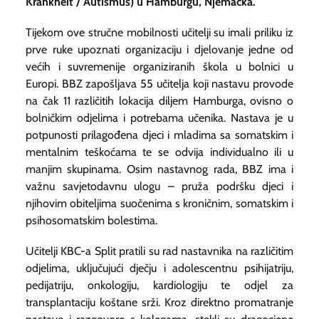
Krankheit / Autismus
) u Hamburgu, Njemačka.
Tijekom ove stručne mobilnosti učitelji su imali priliku iz
prve ruke upoznati organizaciju i djelovanje jedne od
većih i suvremenije organiziranih škola u bolnici u
Europi. BBZ zapošljava 55 učitelja koji nastavu provode
na čak 11 različitih lokacija diljem Hamburga, ovisno o
bolničkim odjelima i potrebama učenika. Nastava je u
potpunosti prilagođena djeci i mladima sa somatskim i
mentalnim teškoćama te se odvija individualno ili u
manjim skupinama. Osim nastavnog rada, BBZ ima i
važnu savjetodavnu ulogu – pruža podršku djeci i
njihovim obiteljima suočenima s kroničnim, somatskim i
psihosomatskim bolestima.
Učitelji KBC-a Split pratili su rad nastavnika na različitim
odjelima, uključujući dječju i adolescentnu psihijatriju,
pedijatriju, onkologiju, kardiologiju te odjel za
transplantaciju koštane srži. Kroz direktno promatranje