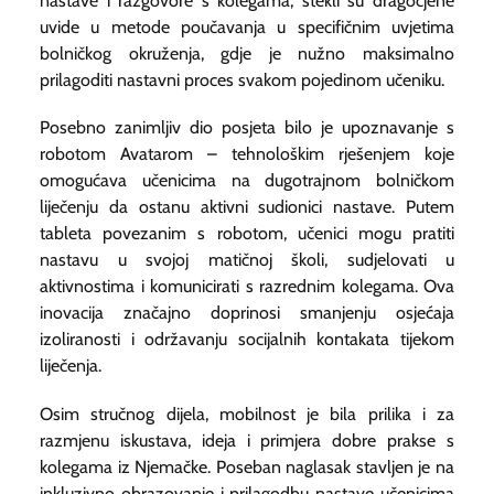
nastave i razgovore s kolegama, stekli su dragocjene
uvide u metode poučavanja u specifičnim uvjetima
bolničkog okruženja, gdje je nužno maksimalno
prilagoditi nastavni proces svakom pojedinom učeniku.
Posebno zanimljiv dio posjeta bilo je upoznavanje s
robotom Avatarom – tehnološkim rješenjem koje
omogućava učenicima na dugotrajnom bolničkom
liječenju da ostanu aktivni sudionici nastave. Putem
tableta povezanim s robotom, učenici mogu pratiti
nastavu u svojoj matičnoj školi, sudjelovati u
aktivnostima i komunicirati s razrednim kolegama. Ova
inovacija značajno doprinosi smanjenju osjećaja
izoliranosti i održavanju socijalnih kontakata tijekom
liječenja.
Osim stručnog dijela, mobilnost je bila prilika i za
razmjenu iskustava, ideja i primjera dobre prakse s
kolegama iz Njemačke. Poseban naglasak stavljen je na
inkluzivno obrazovanje i prilagodbu nastave učenicima