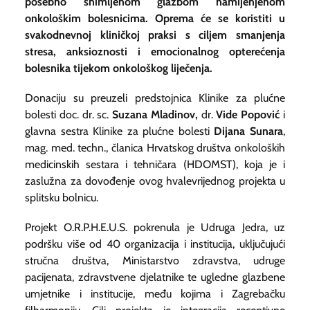
posebno snimljenom glazbom namijenjenom
onkološkim bolesnicima. Oprema će se koristiti u
svakodnevnoj kliničkoj praksi s ciljem smanjenja
stresa, anksioznosti i emocionalnog opterećenja
bolesnika tijekom onkološkog liječenja.
Donaciju su preuzeli predstojnica Klinike za plućne
bolesti
doc. dr. sc.
Suzana Mladinov,
dr.
Vide Popović
i
glavna sestra Klinike za plućne bolesti
Dijana Sunara
,
mag. med. techn., članica Hrvatskog društva onkoloških
medicinskih sestara i tehničara (HDOMST), koja je i
zaslužna za dovođenje ovog hvalevrijednog projekta u
splitsku bolnicu.
Projekt O.R.P.H.E.U.S. pokrenula je Udruga Jedra, uz
podršku više od 40 organizacija i institucija, uključujući
stručna društva, Ministarstvo zdravstva, udruge
pacijenata, zdravstvene djelatnike te ugledne glazbene
umjetnike i institucije, među kojima i Zagrebačku