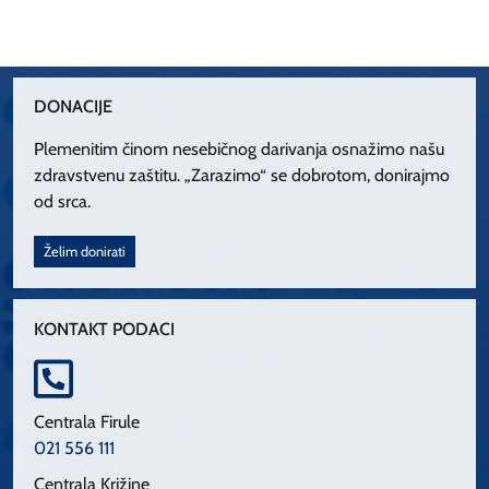
DONACIJE
Plemenitim činom nesebičnog darivanja osnažimo našu
zdravstvenu zaštitu. „Zarazimo“ se dobrotom, donirajmo
od srca.
Želim donirati
KONTAKT PODACI
Centrala Firule
021 556 111
Centrala Križine