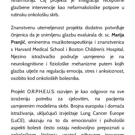
filharmoniju. Cilj projekta je integracija receptivne
glazbene intervencije kao nefarmakološke potpore u
rutinsku onkološku skrb.
Znanstvenu utemeljenost projekta dodatno potvrđuje
činjenica da je snimljenu glazbu evaluirala dr. sc.
Marija
Pranjić
, eminentna muzikoterapeutkinja i znanstvenica
s Harvard Medical School i Boston Children’s Hospital.
Njezino istraživačko područje usmjereno je na
neurokognitivne i fiziološke mehanizme putem kojih
glazba utječe na regulaciju emocija, stres i anksioznost,
osobito kod onkoloških bolesnika.
Projekt O.R.P.H.E.U.S. razvijen je kao odgovor na sve
izraženiju potrebu za cjelovitim, na pacijenta
usmjerenim modelima skrbi. Brojna europska i domaća
istraživanja, uključujući izvještaje Lung Cancer Europe
(LuCE), ukazuju na to da emocionalni i psihološki
aspekti bolesti često ostaju nedovoljno prepoznati u
onkološkom liječenju, unatoč njihovom izravnom