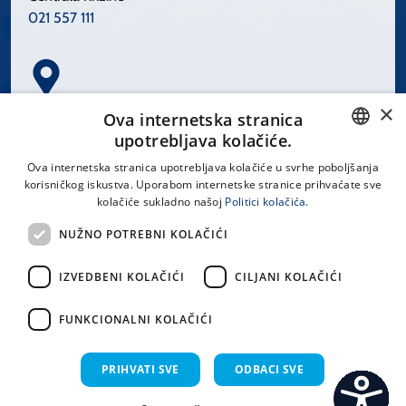
021 557 111
×
Spinčićeva 1, 21000 Split
Ova internetska stranica
Hrvatska
upotrebljava kolačiće.
CROATIAN
Ova internetska stranica upotrebljava kolačiće u svrhe poboljšanja
korisničkog iskustva. Uporabom internetske stranice prihvaćate sve
ENGLISH
kolačiće sukladno našoj
Politici kolačića.
office@kbsplit.hr
NUŽNO POTREBNI KOLAČIĆI
LINKOVI
IZVEDBENI KOLAČIĆI
CILJANI KOLAČIĆI
Uvjeti korištenja
FUNKCIONALNI KOLAČIĆI
Izjava o pristupačnosti
PRIHVATI SVE
ODBACI SVE