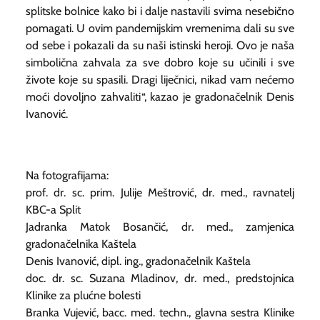
splitske bolnice kako bi i dalje nastavili svima nesebično
pomagati. U ovim pandemijskim vremenima dali su sve
od sebe i pokazali da su naši istinski heroji. Ovo je naša
simbolična zahvala za sve dobro koje su učinili i sve
živote koje su spasili. Dragi liječnici, nikad vam nećemo
moći dovoljno zahvaliti“, kazao je gradonačelnik Denis
Ivanović.
Na fotografijama:
prof. dr. sc. prim. Julije Meštrović, dr. med., ravnatelj
KBC-a Split
Jadranka Matok Bosančić, dr. med., zamjenica
gradonačelnika Kaštela
Denis Ivanović, dipl. ing., gradonačelnik Kaštela
doc. dr. sc. Suzana Mladinov, dr. med., predstojnica
Klinike za plućne bolesti
Branka Vujević, bacc. med. techn., glavna sestra Klinike