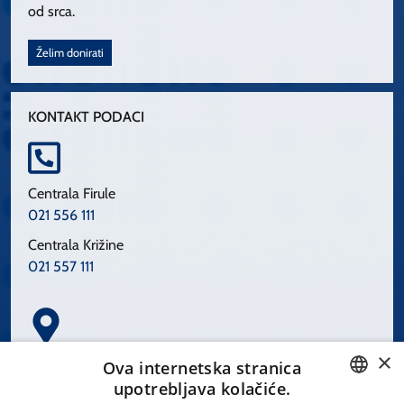
od srca.
Želim donirati
KONTAKT PODACI
Centrala Firule
021 556 111
Centrala Križine
021 557 111
×
Spinčićeva 1, 21000 Split
Ova internetska stranica
Hrvatska
upotrebljava kolačiće.