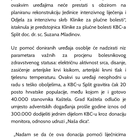
ovakvim uređajima neće prestati s obzirom na
planiranu rekonstrukciju Jedinice intenzivnog liječenja i
Odjela za intenzivnu skrb Klinike za plućne bolesti“,
istaknula je predstojnica Klinike za plućne bolesti KBC-a
Split doc. dr. sc. Suzana Mladinov.
Uz pomoć doniranih uređaja osoblje će nadzirati niz
parametara važnih za procjenu bolesnikovog
zdravstvenog statusa: električnu aktivnost srca, disanje,
zasićenje arterijske krvi kisikom, arterijski krvni tlak i
tjelesnu temperaturu. Ovakvi su uređaji neophodni u
radu s teško oboljelima, a KBC-u Split gravitira čak 20
posto hrvatske populacije, među kojom je i gotovo
40.000 stanovnika Kaštela. Grad Kaštela odlučio je
umjesto adventskih događanja prošle godine iznos od
300.000 dodijeliti jednim dijelom KBC-u kroz donaciju
monitora, odnosno udruzi „Naša dica“.
„Nadam se da će ova donacija pomoći liječnicima