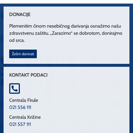
DONACIJE
Plemenitim činom nesebičnog darivanja osnažimo našu
zdravstvenu zaštitu. „Zarazimo“ se dobrotom, donirajmo
od srca.
Želim donirati
KONTAKT PODACI
Centrala Firule
021 556 111
Centrala Križine
021 557 111