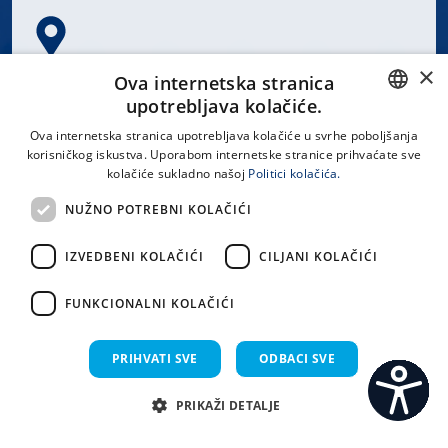
×
Spinčićeva 1, 21000 Split
Ova internetska stranica
Hrvatska
upotrebljava kolačiće.
CROATIAN
Ova internetska stranica upotrebljava kolačiće u svrhe poboljšanja
korisničkog iskustva. Uporabom internetske stranice prihvaćate sve
ENGLISH
kolačiće sukladno našoj
Politici kolačića.
office@kbsplit.hr
NUŽNO POTREBNI KOLAČIĆI
LINKOVI
IZVEDBENI KOLAČIĆI
CILJANI KOLAČIĆI
Uvjeti korištenja
FUNKCIONALNI KOLAČIĆI
Izjava o pristupačnosti
PRIHVATI SVE
ODBACI SVE
PRIKAŽI DETALJE
C
S
Sva prava pridržana KBC Split 2026.