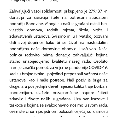
Zahvaljujući vašoj solidarnosti prikupljeno je 279.187 kn
donacija za sanaciju štete na potresom stradalom
području Banovine. Mnogi su naši sugrađani ostali bez
vlastitih domova, radnih mjesta, škola, vrtića i
zdravstvenih ustanova. Svi smo mi u Hrvatskoj pozvani
dati svoj doprinos kako bi se život na nastradalim
područjima naše domovine obnovio i sačuvao. Naša
bolnica redovito prima donacije zahvaljujući kojima
stalno unaprjeđujemo kvalitetu našeg rada. Osobito
nam je značila pomoć za vrijeme pandemije COVID-19,
kad su brojne tvrtke i pojedinci prepoznali važnost naše
ustanove, kao i naše potrebe. Naš poziv je briga za
druge, a u posljednjih devet mjeseci koliko traje borba s
pandemijom, ulažete nezapamćene napore štiteći
zdravlje i živote naših sugrađana. Uza sve izazove i
teškoće s kojima se svakodnevno nosimo u svom radu,
ovim ste činom još jednom pokazali osjećaj solidarnosti