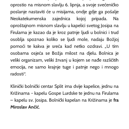
oprostio na misnom slavlju 6. lipnja, a svoje svećeničko
poslanje nastaviti će u misijama, ondje gdje ga pošalje
Neokatekumenska zajednica kojoj pripada. Na
oproštajnom misnom slavlju u kapelici svetog Josipa na
Firulama je kazao da je kroz patnje ljudi u bolnici i trud
osoblja spoznao koliko se ljudi mole, nadaju Božjoj
pomoći te kakva je sreća kad netko ozdravi. „U tim
osobama osjeća se Božja milost na djelu. Bolnica je
veliki organizam, veliki žrvanj u kojem se nađe različitih
emocija, ne samo krajnje tuge i patnje nego i mnogo
radosti“.
Klinički bolnički centar Split ima dvije kapelice, jednu na
Križinama - kapelu Gospe Lurdske te jednu na Firulama
– kapelu sv. Josipa. Bolnički kapelan na Križinama je
fra
Miroslav Ančić
.