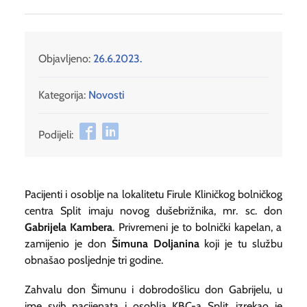
Objavljeno:
26.6.2023.
Kategorija:
Novosti
Podijeli:
Pacijenti i osoblje na lokalitetu Firule Kliničkog bolničkog
centra Split imaju novog dušebrižnika, mr. sc. don
Gabrijela Kambera
. Privremeni je to bolnički kapelan, a
zamijenio je don
Šimuna Doljanina
koji je tu službu
obnašao posljednje tri godine.
Zahvalu don Šimunu i dobrodošlicu don Gabrijelu, u
ime svih pacijenata i osoblja KBC-a Split, izrekao je