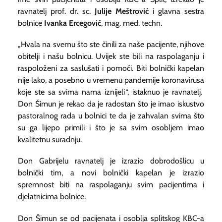
ravnatelj prof. dr. sc.
Julije Meštrović
i glavna sestra
bolnice
Ivanka Ercegović
, mag. med. techn.
„Hvala na svemu što ste činili za naše pacijente, njihove
obitelji i našu bolnicu. Uvijek ste bili na raspolaganju i
raspoloženi za saslušati i pomoći. Biti bolnički kapelan
nije lako, a posebno u vremenu pandemije koronavirusa
koje ste sa svima nama iznijeli“, istaknuo je ravnatelj.
Don Šimun je rekao da je radostan što je imao iskustvo
pastoralnog rada u bolnici te da je zahvalan svima što
su ga lijepo primili i što je sa svim osobljem imao
kvalitetnu suradnju.
Don Gabrijelu ravnatelj je izrazio dobrodošlicu u
bolnički tim, a novi bolnički kapelan je izrazio
spremnost biti na raspolaganju svim pacijentima i
djelatnicima bolnice.
Don Šimun se od pacijenata i osoblja splitskog KBC-a