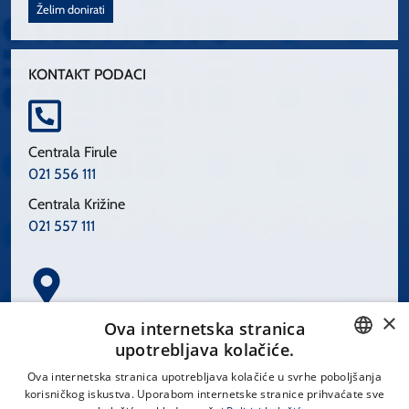
Želim donirati
KONTAKT PODACI
Centrala Firule
021 556 111
Centrala Križine
021 557 111
×
Spinčićeva 1, 21000 Split
Ova internetska stranica
Hrvatska
upotrebljava kolačiće.
CROATIAN
Ova internetska stranica upotrebljava kolačiće u svrhe poboljšanja
korisničkog iskustva. Uporabom internetske stranice prihvaćate sve
ENGLISH