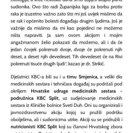
sudionika. Ovo što radi Županijska liga za borbu protiv
raka je izuzetno važno zato što mi još uvijek mislimo da
se rak i općenito bolesti događaju drugim ljudima. Još je
važnije da mislimo da mi kao pojedinci ne možemo
ništa napraviti. Ja sam ovom akcijom i mojim
angažmanom želio pokazati da možemo, ali i da će
jedan čovjek pokrenuti dvoje, dvoje će pokrenuti njih
deset, a deset njih devedeset. Tih devedeset će na Rivi
pokrenuti tisuće drugih ljudi“, kazao je dr. Strikić.
Djelatnici KBC-a bili su i u
timu Smjenica
, a veliki dio
medicinskih sestara i tehničara događaj su podržali pod
okriljem
Hrvatske udruge medicinskih sestara -
podružnica KBC Split,
uz sudjelovanje medicinskih
sestara iz Kliničke bolnice Sveti Duh. Oni su organizirali i
javnozdravstvenu akciju kojoj su pružili podršku
oboljelima, ali i sudionicima utrke. Akciji su se pridružili i
nutricionisti KBC Split
koji su članovi Hrvatskog zbora