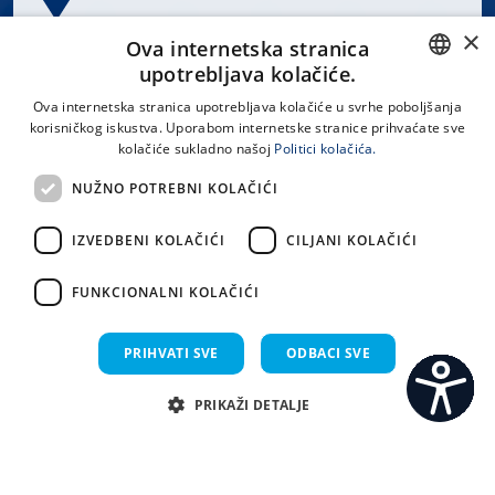
×
Spinčićeva 1, 21000 Split
Ova internetska stranica
Hrvatska
upotrebljava kolačiće.
CROATIAN
Ova internetska stranica upotrebljava kolačiće u svrhe poboljšanja
korisničkog iskustva. Uporabom internetske stranice prihvaćate sve
ENGLISH
kolačiće sukladno našoj
Politici kolačića.
office@kbsplit.hr
NUŽNO POTREBNI KOLAČIĆI
LINKOVI
IZVEDBENI KOLAČIĆI
CILJANI KOLAČIĆI
Uvjeti korištenja
FUNKCIONALNI KOLAČIĆI
Izjava o pristupačnosti
PRIHVATI SVE
ODBACI SVE
PRIKAŽI DETALJE
C
S
Sva prava pridržana KBC Split 2026.
Implementacija i dizajn:
Sistemi.hr