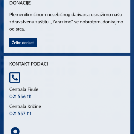
DONACIJE
Plemenitim činom nesebičnog darivanja osnažimo našu
zdravstvenu zaštitu. „Zarazimo“ se dobrotom, donirajmo
od srca.
Želim donirati
KONTAKT PODACI
Centrala Firule
021 556 111
Centrala Križine
021 557 111