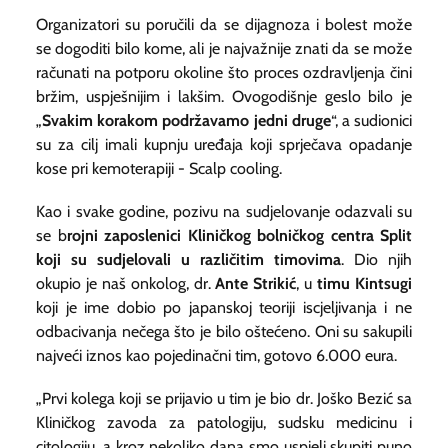
Organizatori su poručili da se dijagnoza i bolest može
se dogoditi bilo kome, ali je najvažnije znati da se može
računati na potporu okoline što proces ozdravljenja čini
bržim, uspješnijim i lakšim. Ovogodišnje geslo bilo je
„
Svakim korakom podržavamo jedni druge
“, a sudionici
su za cilj imali kupnju uređaja koji sprječava opadanje
kose pri kemoterapiji - Scalp cooling.
Kao i svake godine, pozivu na sudjelovanje odazvali su
se b
rojni zaposlenici Kliničkog bolničkog centra Split
koji su sudjelovali u različitim timovima
. Dio njih
okupio je naš onkolog, dr.
Ante Strikić
, u
timu Kintsugi
koji je ime dobio po japanskoj teoriji iscjeljivanja i ne
odbacivanja nečega što je bilo oštećeno. Oni su sakupili
najveći iznos kao pojedinačni tim, gotovo 6.000 eura.
„Prvi kolega koji se prijavio u tim je bio dr. Joško Bezić sa
Kliničkog zavoda za patologiju, sudsku medicinu i
citologiju, a kroz nekoliko dana smo uspjeli skupiti puno