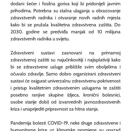
dodani šećer i fosilna goriva koji bi pridonijeli javnim
prihodima. Potrebna su stalna ulaganja u obrazovanje
zdravstvenih radnika i otvaranje novih radnih mjesta
kako bi se pružala kvalitetna zdravstvena zaštita. Do
2030. godine se predviđa manjak od 10 milijuna
zdravstvenih radnika u svijetu.
Zdravstveni sustavi zasnovani na primarnoj
zdravstvenoj zaštiti su najučinkovitiji i najisplativiji kako
bi se zdravstvene usluge približile svim oboljelima i
očuvalo zdravlje. Samo dobro organizirani zdravstveni
sustavi će osigurat univerzalnu zdravstvenu pokrivenost
i pristup kvalitetnim zdravstvenim uslugama te zaštiti
posebno ranjive skupine (djeca, kronični bolesnici,
osobe starije dobi) od izvanrednih javnozdravstvenih
kriza i unaprijediti pripravnost za hitna stanja.
Pandemija bolesti COVID-19, neke druge zdravstvene i
humanitarne krize uz klimatske promjene su unazad