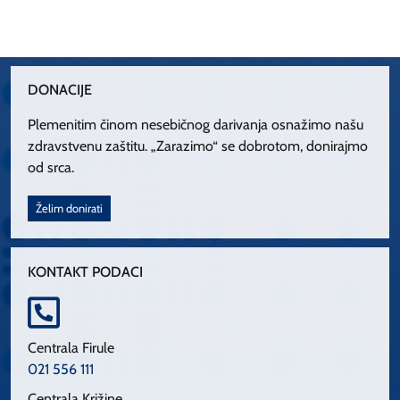
DONACIJE
Plemenitim činom nesebičnog darivanja osnažimo našu
zdravstvenu zaštitu. „Zarazimo“ se dobrotom, donirajmo
od srca.
Želim donirati
KONTAKT PODACI
Centrala Firule
021 556 111
Centrala Križine