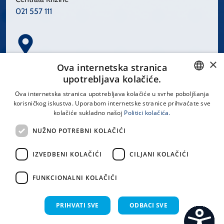
021 557 111
×
Spinčićeva 1, 21000 Split
Ova internetska stranica
Hrvatska
upotrebljava kolačiće.
CROATIAN
Ova internetska stranica upotrebljava kolačiće u svrhe poboljšanja
korisničkog iskustva. Uporabom internetske stranice prihvaćate sve
ENGLISH
kolačiće sukladno našoj
Politici kolačića.
office@kbsplit.hr
NUŽNO POTREBNI KOLAČIĆI
LINKOVI
IZVEDBENI KOLAČIĆI
CILJANI KOLAČIĆI
Uvjeti korištenja
FUNKCIONALNI KOLAČIĆI
Izjava o pristupačnosti
PRIHVATI SVE
ODBACI SVE