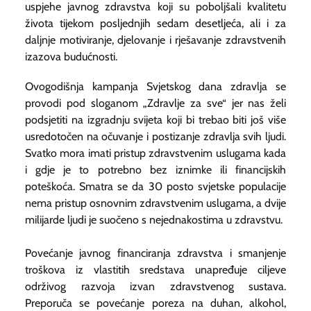
uspjehe javnog zdravstva koji su poboljšali kvalitetu
života tijekom posljednjih sedam desetljeća, ali i za
daljnje motiviranje, djelovanje i rješavanje zdravstvenih
izazova budućnosti.
Ovogodišnja kampanja Svjetskog dana zdravlja se
provodi pod sloganom „Zdravlje za sve“ jer nas želi
podsjetiti na izgradnju svijeta koji bi trebao biti još više
usredotočen na očuvanje i postizanje zdravlja svih ljudi.
Svatko mora imati pristup zdravstvenim uslugama kada
i gdje je to potrebno bez iznimke ili financijskih
poteškoća. Smatra se da 30 posto svjetske populacije
nema pristup osnovnim zdravstvenim uslugama, a dvije
milijarde ljudi je suočeno s nejednakostima u zdravstvu.
Povećanje javnog financiranja zdravstva i smanjenje
troškova iz vlastitih sredstava unapređuje ciljeve
održivog razvoja izvan zdravstvenog sustava.
Preporuča se povećanje poreza na duhan, alkohol,