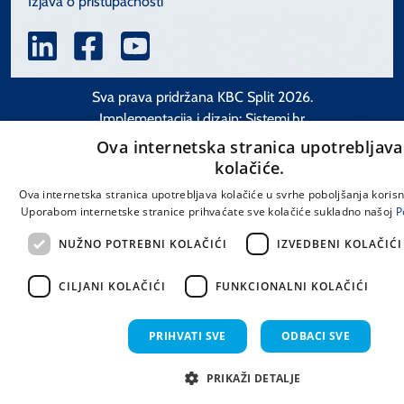
Izjava o pristupačnosti
Sva prava pridržana KBC Split 2026.
Implementacija i dizajn:
Sistemi.hr
Ova internetska stranica upotrebljava
kolačiće.
Ova internetska stranica upotrebljava kolačiće u svrhe poboljšanja korisn
Uporabom internetske stranice prihvaćate sve kolačiće sukladno našoj
P
NUŽNO POTREBNI KOLAČIĆI
IZVEDBENI KOLAČIĆI
CILJANI KOLAČIĆI
FUNKCIONALNI KOLAČIĆI
PRIHVATI SVE
ODBACI SVE
PRIKAŽI DETALJE