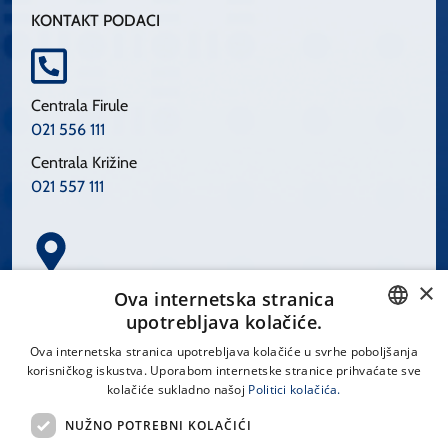
KONTAKT PODACI
Centrala Firule
021 556 111
Centrala Križine
021 557 111
×
Spinčićeva 1, 21000 Split
Ova internetska stranica
Hrvatska
upotrebljava kolačiće.
CROATIAN
Ova internetska stranica upotrebljava kolačiće u svrhe poboljšanja
korisničkog iskustva. Uporabom internetske stranice prihvaćate sve
ENGLISH
kolačiće sukladno našoj
Politici kolačića.
office@kbsplit.hr
NUŽNO POTREBNI KOLAČIĆI