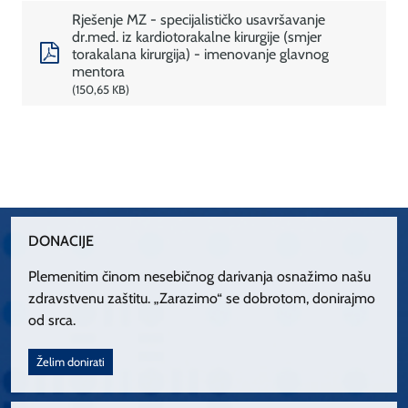
Rješenje MZ - specijalističko usavršavanje
dr.med. iz kardiotorakalne kirurgije (smjer
torakalana kirurgija) - imenovanje glavnog
mentora
150,65 KB
DONACIJE
Plemenitim činom nesebičnog darivanja osnažimo našu
zdravstvenu zaštitu. „Zarazimo“ se dobrotom, donirajmo
od srca.
Želim donirati