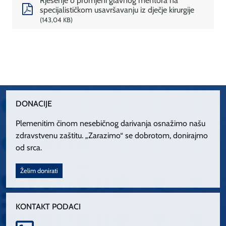
Rješenje o promjeni glavnog mentora na
specijalističkom usavršavanju iz dječje kirurgije
143,04 KB
DONACIJE
Plemenitim činom nesebičnog darivanja osnažimo našu
zdravstvenu zaštitu. „Zarazimo“ se dobrotom, donirajmo
od srca.
Želim donirati
KONTAKT PODACI