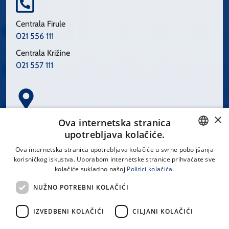
Centrala Firule
021 556 111
Centrala Križine
021 557 111
×
Spinčićeva 1, 21000 Split
Ova internetska stranica
Hrvatska
upotrebljava kolačiće.
CROATIAN
Ova internetska stranica upotrebljava kolačiće u svrhe poboljšanja
korisničkog iskustva. Uporabom internetske stranice prihvaćate sve
ENGLISH
kolačiće sukladno našoj
Politici kolačića.
office@kbsplit.hr
NUŽNO POTREBNI KOLAČIĆI
LINKOVI
IZVEDBENI KOLAČIĆI
CILJANI KOLAČIĆI