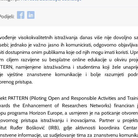
Podijeli:
vođenje visokokvalitetnih istraživanja danas više nije dovoljno 
sebi; jednako je važno jasno ih komunicirati, odgovorno objavljivat
niti dostupnima onim publikama koje od njih mogu imati koristi. Up
im ciljem razvijene su besplatne online edukacije u okviru proj
TERN, namijenjene istraživačima i studentima koji žele unaprije
je vještine znanstvene komunikacije i bolje razumjeti podr
orenog pristupa.
jekt PATTERN (Piloting Open and Responsible Activities and Train
ards the Enhancement of Researchers Networks) financiran 
opu programa Horizon Europe, a usmjeren je na poticanje otvoren
ovornog pristupa istraživanju i inovacijama. Partner u projekt
titut Ruđer Bošković (IRB), gdje aktivnosti koordinira Centa
nstvene informacije, uz sudjelovanje tima za znanstvenu komunika