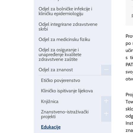
Odjel za bolničke infekcije i
kliničku epidemiologiju
Odjel integrirane zdravstvene
skrbi
Pro
Odjel za medicinsku fiziku
po 
Odjel za osiguranje i
uči
unapređenje kvalitete
s t
zdravstvene zaštite
PAT
Odjel za znanost
svo
otv
Etičko povjerenstvo
Kliničko ispitivanje lijekova
Pro
Knjižnica
Tow
skl
Znanstveno-istraživački
odg
projekti
Ins
Edukacije
zna