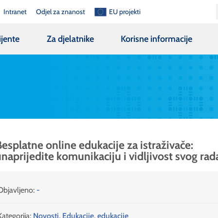
Intranet
Odjel za znanost
EU projekti
ijente
Za djelatnike
Korisne informacije
esplatne online edukacije za istraživače:
naprijedite komunikaciju i vidljivost svog rad
Objavljeno:
-
Kategorija:
Novosti
,
Edukacije
,
edukacije