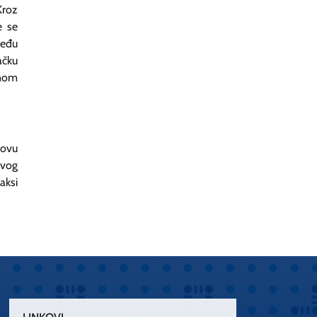
Kroz
e se
među
ačku
lnom
 ovu
svog
aksi