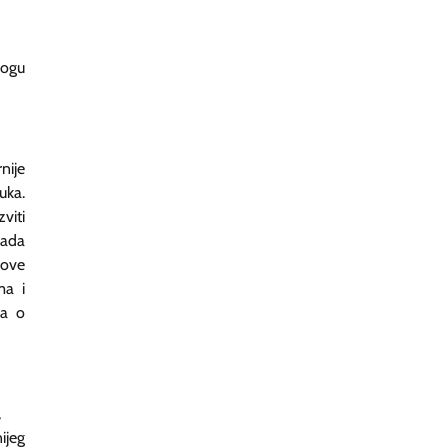
mogu
nije
uka.
viti
rada
nove
ma i
da o
a
ijeg