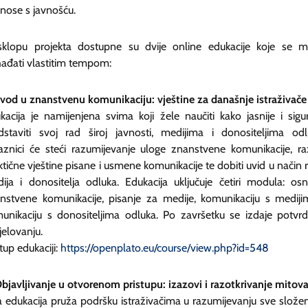
dnose s javnošću.
klopu projekta dostupne su dvije online edukacije koje se 
ađati vlastitim tempom:
Uvod u znanstvenu komunikaciju: vještine za današnje istraživače
kacija je namijenjena svima koji žele naučiti kako jasnije i sigur
dstaviti svoj rad široj javnosti, medijima i donositeljima odl
aznici će steći razumijevanje uloge znanstvene komunikacije, raz
ktične vještine pisane i usmene komunikacije te dobiti uvid u način 
ija i donositelja odluka. Edukacija uključuje četiri modula: os
nstvene komunikacije, pisanje za medije, komunikaciju s mediji
unikaciju s donositeljima odluka. Po završetku se izdaje potvr
jelovanju.
stup edukaciji:
https://openplato.eu/course/view.php?id=548
Objavljivanje u otvorenom pristupu: izazovi i razotkrivanje mitov
 edukacija pruža podršku istraživačima u razumijevanju sve složen