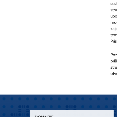
sus
str
upo
mod
zaj
tem
Pri
Poz
pri
str
otv