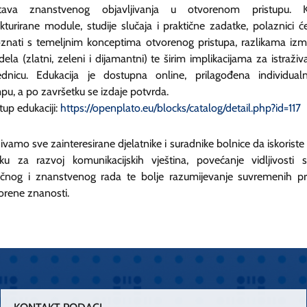
tava znanstvenog objavljivanja u otvorenom pristupu. 
ukturirane module, studije slučaja i praktične zadatke, polaznici ć
znati s temeljnim konceptima otvorenog pristupa, razlikama iz
ela (zlatni, zeleni i dijamantni) te širim implikacijama za istraživ
ednicu. Edukacija je dostupna online, prilagođena individua
pu, a po završetku se izdaje potvrda.
stup edukaciji:
https://openplato.eu/blocks/catalog/detail.php?id=117
ivamo sve zainteresirane djelatnike i suradnike bolnice da iskoriste
liku za razvoj komunikacijskih vještina, povećanje vidljivosti 
učnog i znanstvenog rada te bolje razumijevanje suvremenih pr
orene znanosti.