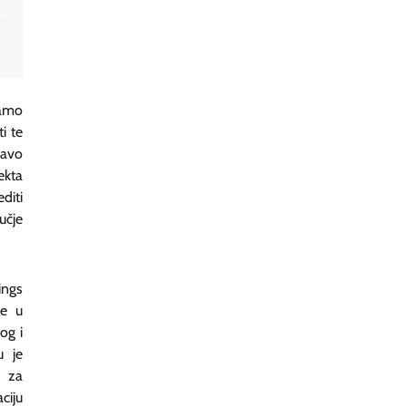
samo
i te
ravo
ekta
diti
učje
ings
je u
og i
u je
r za
ciju