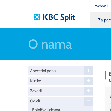
Webmail
Za pac
O nama
Abecedni popis
B
u
Klinike
Zavodi
Odjeli
Bolnička ljekarna