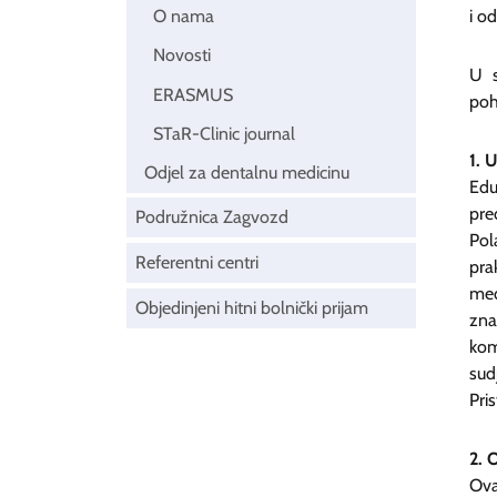
i o
O nama
Novosti
U s
ERASMUS
poh
STaR-Clinic journal
1. 
Odjel za dentalnu medicinu
Edu
pre
Podružnica Zagvozd
Pol
Referentni centri
pra
med
Objedinjeni hitni bolnički prijam
zna
kom
sud
Pri
2. 
Ova