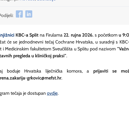
Podijeli:
njižnici
KBC-a Split
na Firulama
22. rujna 2026.
s početkom
u 9:
žat će se jednodnevni tečaj Cochrane Hrvatska, u suradnji s KB
it i Medicinskim fakultetom Sveučilišta u Splitu pod nazivom
"Važn
tavnih pregleda u kliničkoj praksi"
.
aj boduje Hrvatska liječnička komora, a
prijaviti se mo
irena.zakarija-grkovic@mefst.hr
.
gram tečaja je dostupan
ovdje
.