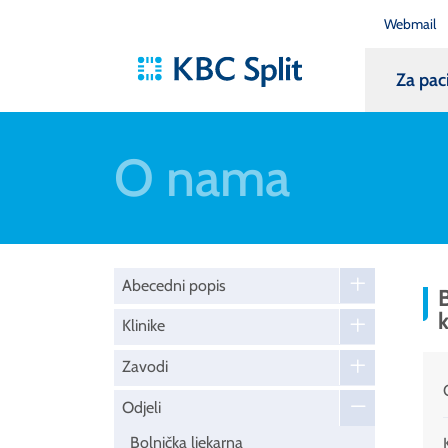
Webmail
Za pac
O nama
Abecedni popis
k
Klinike
Zavodi
Odjeli
Bolnička ljekarna