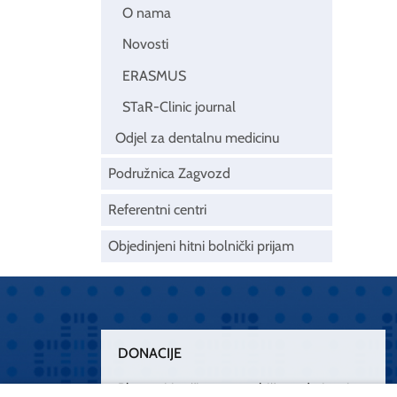
O nama
Novosti
ERASMUS
STaR-Clinic journal
Odjel za dentalnu medicinu
Podružnica Zagvozd
Referentni centri
Objedinjeni hitni bolnički prijam
DONACIJE
Plemenitim činom nesebičnog darivanja