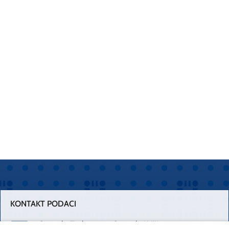
KONTAKT PODACI
Centrala Firule
Centrala Križine