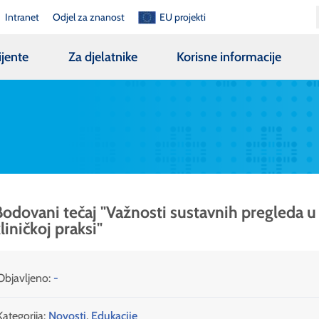
Intranet
Odjel za znanost
EU projekti
ijente
Za djelatnike
Korisne informacije
Bodovani tečaj "Važnosti sustavnih pregleda u
liničkoj praksi"
Objavljeno:
-
Kategorija:
Novosti
,
Edukacije