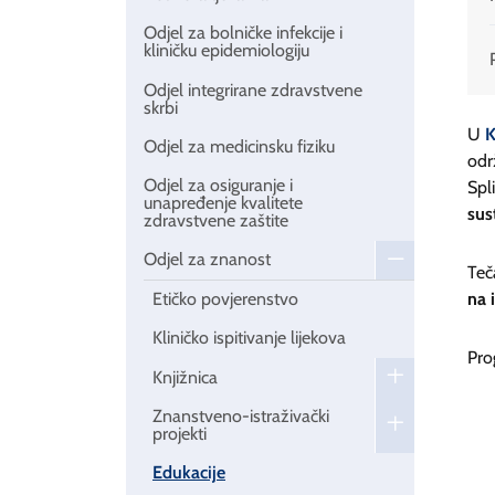
Odjel za bolničke infekcije i
kliničku epidemiologiju
Odjel integrirane zdravstvene
skrbi
U
K
Odjel za medicinsku fiziku
odr
Odjel za osiguranje i
Spl
unapređenje kvalitete
sus
zdravstvene zaštite
Odjel za znanost
Teč
na 
Etičko povjerenstvo
Kliničko ispitivanje lijekova
Pro
Knjižnica
Znanstveno-istraživački
projekti
Edukacije