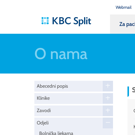
Webmail
Za pac
O nama
Abecedni popis
S
Klinike
Zavodi
Odjeli
Bolnička ljekarna