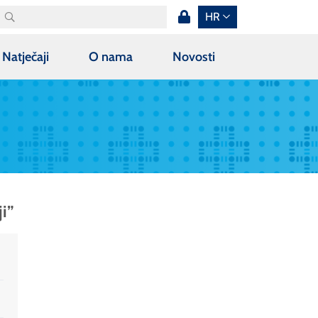
HR
Natječaji
O nama
Novosti
ji”