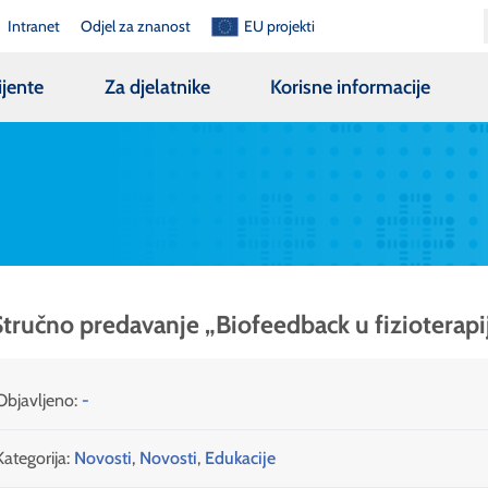
Intranet
Odjel za znanost
EU projekti
ijente
Za djelatnike
Korisne informacije
tručno predavanje „Biofeedback u fizioterapi
Objavljeno:
-
Kategorija:
Novosti
,
Novosti
,
Edukacije