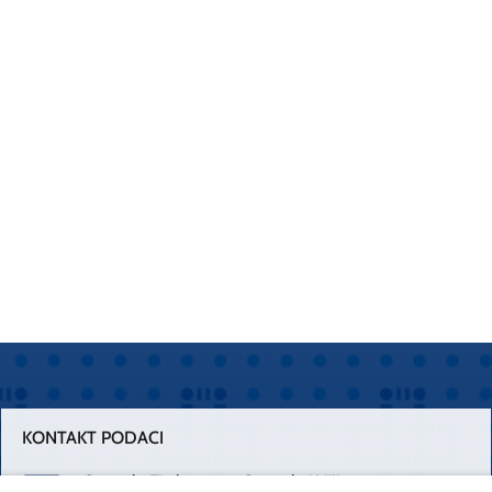
KONTAKT PODACI
Centrala Firule
Centrala Križine