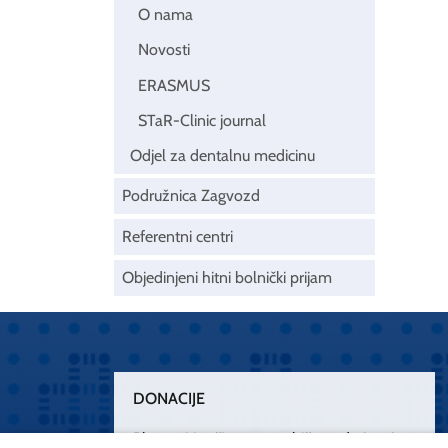
O nama
Novosti
ERASMUS
STaR-Clinic journal
Odjel za dentalnu medicinu
Podružnica Zagvozd
Referentni centri
Objedinjeni hitni bolnički prijam
DONACIJE
Plemenitim činom nesebičnog darivanja