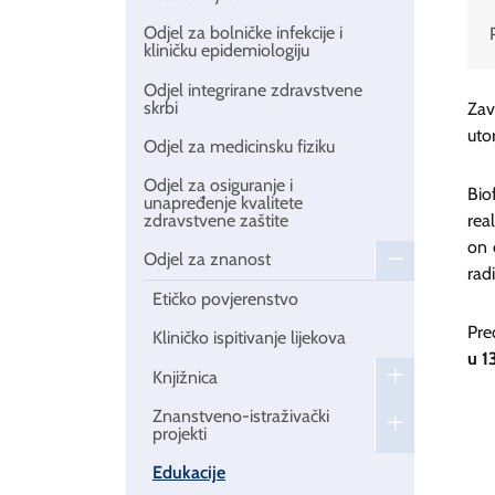
Odjel za bolničke infekcije i
kliničku epidemiologiju
Odjel integrirane zdravstvene
skrbi
Zav
uto
Odjel za medicinsku fiziku
Odjel za osiguranje i
Bio
unapređenje kvalitete
zdravstvene zaštite
rea
on 
Odjel za znanost
rad
Etičko povjerenstvo
Pre
Kliničko ispitivanje lijekova
u 1
Knjižnica
Znanstveno-istraživački
projekti
Edukacije