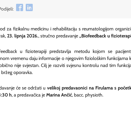
Podijeli:
od za fizikalnu medicinu i rehabilitaciju s reumatologijom organizi
rak,
23. lipnja 2026.
, stručno predavanje
„Biofeedback u fizioterapi
feedback u fizioterapiji predstavlja metodu kojom se pacijen
lnom vremenu daju informacije o njegovim fiziološkim funkcijama k
obično nije svjestan. Cilj je razviti svjesnu kontrolu nad tim funkci
i bržeg oporavka.
davanje će se održati u
velikoj predavaonici na Firulama s poče
3:30 h
, a predavačica je
Marina Ančić
, bacc. physioth.