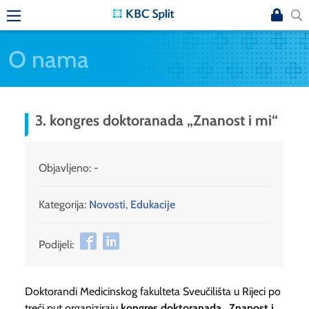
O nama
3. kongres doktoranada „Znanost i mi“
Objavljeno:
-
Kategorija:
Novosti
,
Edukacije
Podijeli:
Doktorandi Medicinskog fakulteta Sveučilišta u Rijeci po
treći put organiziraju
kongres doktoranada „Znanost i