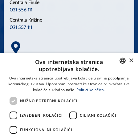
Centrala Firule
021 556 111
Centrala Križine
021 557 111
×
Spinčićeva 1, 21000 Split
Ova internetska stranica
Hrvatska
upotrebljava kolačiće.
CROATIAN
Ova internetska stranica upotrebljava kolačiće u svrhe poboljšanja
korisničkog iskustva. Uporabom internetske stranice prihvaćate sve
ENGLISH
kolačiće sukladno našoj
Politici kolačića.
office@kbsplit.hr
NUŽNO POTREBNI KOLAČIĆI
LINKOVI
IZVEDBENI KOLAČIĆI
CILJANI KOLAČIĆI
Uvjeti korištenja
FUNKCIONALNI KOLAČIĆI