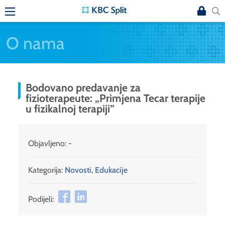
O nama
Bodovano predavanje za
fizioterapeute: „Primjena Tecar terapije
u fizikalnoj terapiji”
Objavljeno:
-
Kategorija:
Novosti
,
Edukacije
Podijeli: