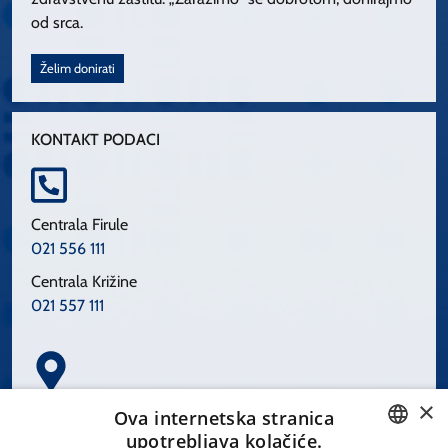
od srca.
Želim donirati
KONTAKT PODACI
Centrala Firule
021 556 111
Centrala Križine
021 557 111
×
Spinčićeva 1, 21000 Split
Ova internetska stranica
Hrvatska
upotrebljava kolačiće.