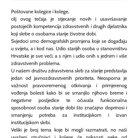
Poštovane kolegice i kolege,
cilj ovog tečaja je stjecanje novih i usavršavanje
postojećih kompetencija zdravstvenih i drugih djelatnika
koji skrbe o osobama starije životne dobi.
Svjedoci smo demografskih promjena koje se događaju
u svijetu, a i kod nas. Udio starijih osoba u stanovništvu
Hrvatske je sve veći, a s njim i udio onih s jednim i više
zdravstvenih problema.
U našem društvu zdravstvena skrb za starije predstavlja
jedan od javnozdravstvenih prioriteta. Neosporna je
važnost pravovremenog otkrivanja i primjerenog
vođenja bolesti kako bi se smanjilo njihovo breme i
negativne posljedice te očuvala funkcionalna
sposobnost osoba starije dobi što značajno doprinosi i
smanjenju potreba za institucijskom i izvan
institucijskom skrbi.
Veliki je broj tema koje bi mogli razmatrati, no naši
uvaženi stručnjaci i kolege će prikazati neke od