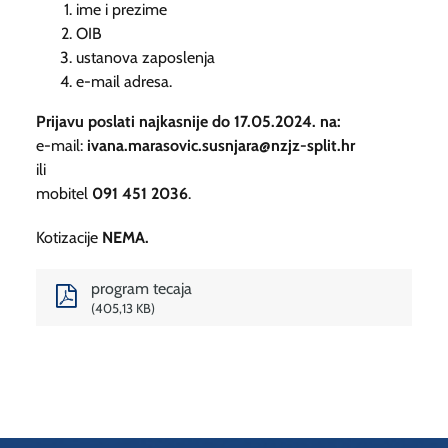
ime i prezime
OIB
ustanova zaposlenja
e-mail adresa.
Prijavu poslati najkasnije do 17.05.2024.
na:
e-mail:
ivana.marasovic.susnjara@nzjz-split.hr
ili
mobitel
091 451 2036
.
Kotizacije
NEMA.
program tecaja
405,13 KB