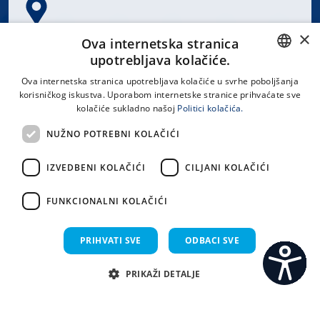
×
Spinčićeva 1, 21000 Split
Ova internetska stranica
Hrvatska
upotrebljava kolačiće.
CROATIAN
Ova internetska stranica upotrebljava kolačiće u svrhe poboljšanja
korisničkog iskustva. Uporabom internetske stranice prihvaćate sve
ENGLISH
kolačiće sukladno našoj
Politici kolačića.
office@kbsplit.hr
NUŽNO POTREBNI KOLAČIĆI
LINKOVI
IZVEDBENI KOLAČIĆI
CILJANI KOLAČIĆI
Uvjeti korištenja
FUNKCIONALNI KOLAČIĆI
Izjava o pristupačnosti
PRIHVATI SVE
ODBACI SVE
PRIKAŽI DETALJE
C
S
Sva prava pridržana KBC Split 2026.
Implementacija i dizajn:
Sistemi.hr