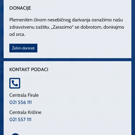
DONACIJE
Plemenitim činom nesebičnog darivanja osnažimo našu
zdravstvenu zaštitu. „Zarazimo“ se dobrotom, donirajmo
od srca.
Želim donirati
KONTAKT PODACI
Centrala Firule
021 556 111
Centrala Križine
021 557 111