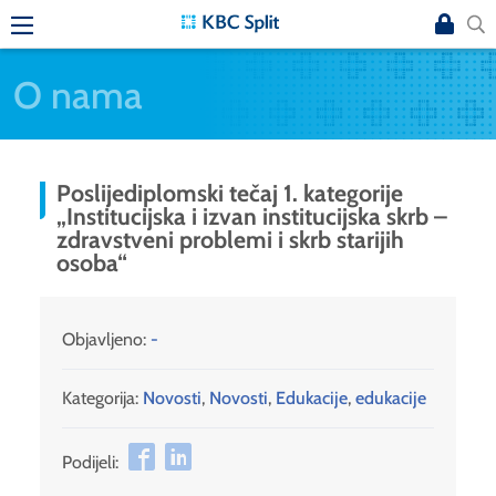
O nama
Poslijediplomski tečaj 1. kategorije
„Institucijska i izvan institucijska skrb –
zdravstveni problemi i skrb starijih
osoba“
Objavljeno:
-
Kategorija:
Novosti
,
Novosti
,
Edukacije
,
edukacije
Podijeli: