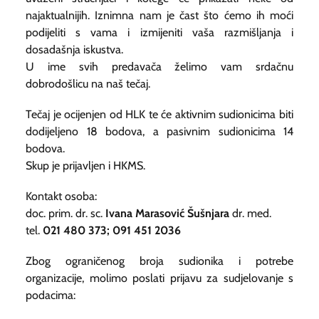
najaktualnijih. Iznimna nam je čast što ćemo ih moći
podijeliti s vama i izmijeniti vaša razmišljanja i
dosadašnja iskustva.
U ime svih predavača želimo vam srdačnu
dobrodošlicu na naš tečaj.
Tečaj je ocijenjen od HLK te će aktivnim sudionicima biti
dodijeljeno 18 bodova, a pasivnim sudionicima 14
bodova.
Skup je prijavljen i HKMS.
Kontakt osoba:
doc. prim. dr. sc.
Ivana Marasović Šušnjara
dr. med.
tel.
021 480 373; 091 451 2036
Zbog ograničenog broja sudionika i potrebe
organizacije, molimo poslati prijavu za sudjelovanje s
podacima: