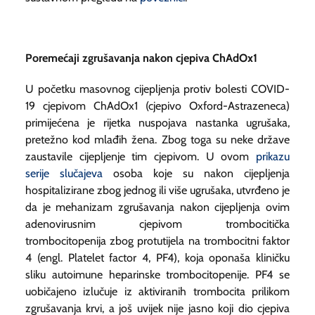
Poremećaji zgrušavanja nakon cjepiva ChAdOx1
U početku masovnog cijepljenja protiv bolesti COVID-
19 cjepivom ChAdOx1 (cjepivo Oxford-Astrazeneca)
primijećena je rijetka nuspojava nastanka ugrušaka,
pretežno kod mlađih žena. Zbog toga su neke države
zaustavile cijepljenje tim cjepivom. U ovom
prikazu
serije slučajeva
osoba koje su nakon cijepljenja
hospitalizirane zbog jednog ili više ugrušaka, utvrđeno je
da je mehanizam zgrušavanja nakon cijepljenja ovim
adenovirusnim cjepivom trombocitička
trombocitopenija zbog protutijela na trombocitni faktor
4 (engl.
Platelet factor 4
, PF4), koja oponaša kliničku
sliku autoimune heparinske trombocitopenije. PF4 se
uobičajeno izlučuje iz aktiviranih trombocita prilikom
zgrušavanja krvi, a još uvijek nije jasno koji dio cjepiva