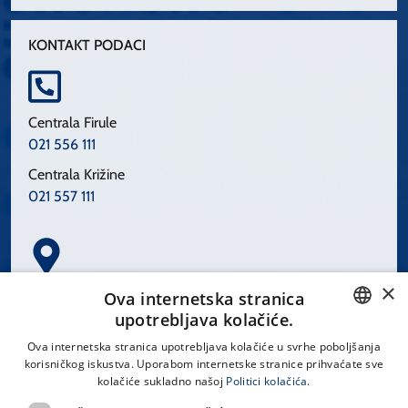
KONTAKT PODACI
Centrala Firule
021 556 111
Centrala Križine
021 557 111
×
Spinčićeva 1, 21000 Split
Ova internetska stranica
Hrvatska
upotrebljava kolačiće.
CROATIAN
Ova internetska stranica upotrebljava kolačiće u svrhe poboljšanja
korisničkog iskustva. Uporabom internetske stranice prihvaćate sve
ENGLISH
kolačiće sukladno našoj
Politici kolačića.
office@kbsplit.hr