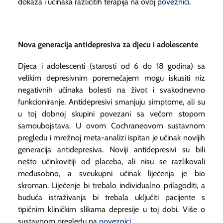
dokaza i učinaka različitih terapija na ovoj
poveznici
.
Nova generacija antidepresiva za djecu i adolescente
Djeca i adolescenti (starosti od 6 do 18 godina) sa
velikim depresivnim poremećajem mogu iskusiti niz
negativnih učinaka bolesti na život i svakodnevno
funkcioniranje. Antidepresivi smanjuju simptome, ali su
u toj dobnoj skupini povezani sa većom stopom
samoubojstava. U ovom Cochraneovom sustavnom
pregledu i mrežnoj meta-analizi ispitan je učinak novijih
generacija antidepresiva. Noviji antidepresivi su bili
nešto učinkovitiji od placeba, ali nisu se razlikovali
međusobno, a sveukupni učinak liječenja je bio
skroman. Liječenje bi trebalo individualno prilagoditi, a
buduća istraživanja bi trebala uključiti pacijente s
tipičnim kliničkim slikama depresije u toj dobi. Više o
sustavnom pregledu na
poveznici
.