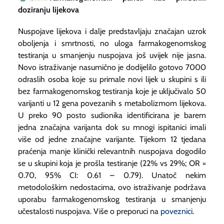
doziranju lijekova
Nuspojave lijekova i dalje predstavljaju značajan uzrok
oboljenja i smrtnosti, no uloga farmakogenomskog
testiranja u smanjenju nuspojava još uvijek nije jasna.
Novo istraživanje nasumično je dodijelilo gotovo 7000
odraslih osoba koje su primale novi lijek u skupini s ili
bez farmakogenomskog testiranja koje je uključivalo 50
varijanti u 12 gena povezanih s metabolizmom lijekova.
U preko 90 posto sudionika identificirana je barem
jedna značajna varijanta dok su mnogi ispitanici imali
više od jedne značajne varijante. Tijekom 12 tjedana
praćenja manje klinički relevantnih nuspojava dogodilo
se u skupini koja je prošla testiranje (22% vs 29%; OR =
0.70, 95% CI: 0.61 – 0.79). Unatoč nekim
metodološkim nedostacima, ovo istraživanje podržava
uporabu farmakogenomskog testiranja u smanjenju
učestalosti nuspojava. Više o preporuci na
poveznici
.