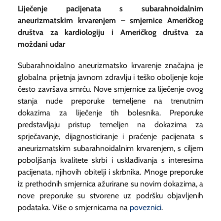
Liječenje pacijenata s subarahnoidalnim
aneurizmatskim krvarenjem – smjernice Američkog
društva za kardiologiju i Američkog društva za
moždani udar
Subarahnoidalno aneurizmatsko krvarenje značajna je
globalna prijetnja javnom zdravlju i teško oboljenje koje
često završava smrću. Nove smjernice za liječenje ovog
stanja nude preporuke temeljene na trenutnim
dokazima za liječenje tih bolesnika. Preporuke
predstavljaju pristup temeljen na dokazima za
sprječavanje, dijagnosticiranje i praćenje pacijenata s
aneurizmatskim subarahnoidalnim krvarenjem, s ciljem
poboljšanja kvalitete skrbi i usklađivanja s interesima
pacijenata, njihovih obitelji i skrbnika. Mnoge preporuke
iz prethodnih smjernica ažurirane su novim dokazima, a
nove preporuke su stvorene uz podršku objavljenih
podataka. Više o smjernicama na
poveznici
.