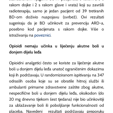
rakom dojke i 2 s rakom glave i vrata) koji su završili
radioterapiju, samo je jedan pacijent od 39 tretiranih
BD-om doživio nuspojavu (svrbež). Ovi rezultati
sugeriraju da je BD učinkovit za prevenciju ARD-a,
posebno kod pacijenata s rakom dojke. Više o
istraživanju na
poveznici
.
Opioidi nemaju učinka u liječenju akutne boli u
donjem dijelu leđa
Opioidni analgetici često se koriste za liječenje akutne
boli u donjem dijelu leđa unatoč ograničenim dokazima
koji ih podržavaju. U randomiziranom ispitivanju na 347
odraslih osoba koje su se obratile hitnoj službi ili
ambulanti primarne zdravstvene zaštite zbog akutne,
nespecifične boli u donjem dijelu leđa, oksikodon (do
20 mg dnevno tijekom šest tjedana) nije bio učinkovitiji
za ublažavanje boli ili poboljšanje funkcionalnosti od
placeba. Navedeni rezultati podržavaju preporuku