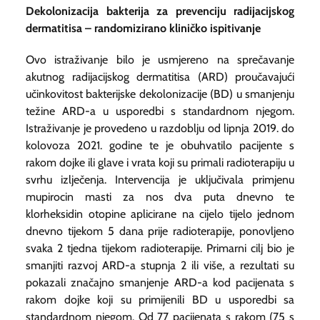
Dekolonizacija bakterija za prevenciju radijacijskog
dermatitisa – randomizirano kliničko ispitivanje
Ovo istraživanje bilo je usmjereno na sprečavanje
akutnog radijacijskog dermatitisa (ARD) proučavajući
učinkovitost bakterijske dekolonizacije (BD) u smanjenju
težine ARD-a u usporedbi s standardnom njegom.
Istraživanje je provedeno u razdoblju od lipnja 2019. do
kolovoza 2021. godine te je obuhvatilo pacijente s
rakom dojke ili glave i vrata koji su primali radioterapiju u
svrhu izlječenja. Intervencija je uključivala primjenu
mupirocin masti za nos dva puta dnevno te
klorheksidin otopine aplicirane na cijelo tijelo jednom
dnevno tijekom 5 dana prije radioterapije, ponovljeno
svaka 2 tjedna tijekom radioterapije. Primarni cilj bio je
smanjiti razvoj ARD-a stupnja 2 ili više, a rezultati su
pokazali značajno smanjenje ARD-a kod pacijenata s
rakom dojke koji su primijenili BD u usporedbi sa
standardnom njegom. Od 77 pacijenata s rakom (75 s