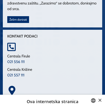
zdravstvenu zaštitu. „Zarazimo“ se dobrotom, donirajmo
od srca.
Želim donirati
KONTAKT PODACI
Centrala Firule
021 556 111
Centrala Križine
021 557 111
×
Spinčićeva 1, 21000 Split
Ova internetska stranica
Hrvatska