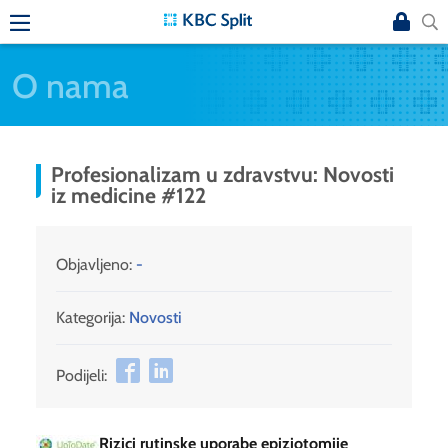
O nama
Profesionalizam u zdravstvu: Novosti
iz medicine #122
Objavljeno:
-
Kategorija:
Novosti
Podijeli:
Rizici rutinske uporabe epiziotomije