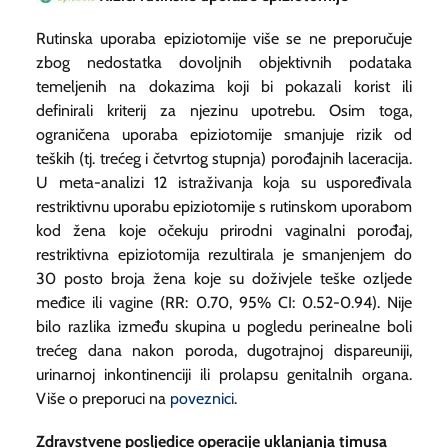
Rutinska uporaba epiziotomije više se ne preporučuje
zbog nedostatka dovoljnih objektivnih podataka
temeljenih na dokazima koji bi pokazali korist ili
definirali kriterij za njezinu upotrebu. Osim toga,
ograničena uporaba epiziotomije smanjuje rizik od
teških (tj. trećeg i četvrtog stupnja) porođajnih laceracija.
U meta-analizi 12 istraživanja koja su uspoređivala
restriktivnu uporabu epiziotomije s rutinskom uporabom
kod žena koje očekuju prirodni vaginalni porođaj,
restriktivna epiziotomija rezultirala je smanjenjem do
30 posto broja žena koje su doživjele teške ozljede
međice ili vagine (RR: 0.70, 95% CI: 0.52-0.94). Nije
bilo razlika između skupina u pogledu perinealne boli
trećeg dana nakon poroda, dugotrajnoj dispareuniji,
urinarnoj inkontinenciji ili prolapsu genitalnih organa.
Više o preporuci na
poveznici
.
Zdravstvene posljedice operacije uklanjanja timusa