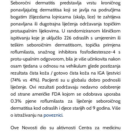
Seboročni dermatitis predstavlja vrstu kroničnog
ponavljajućeg dermatitisa koji se javlja na područjima
bogatim žlijezdama lojnicama (skalp, lice) te zahtijeva
ponavljana ili dugotrajna liječenja održavanja topičkim
protuupalnim lijekovima. U randomiziranom kliničkom
ispitivanju koje je uključilo 226 odraslih s umjerenim ili
teškim seboroičnim dermatitisom, topička primjena
roflumilasta, snažnog inhibitora fosfodiesteraze-4 s
protu-upalnim odgovorom, bila je više učinkovita nakon
osam tjedana u odnosu na vehikulum glede postizanja
rezultata čista koža / gotovo čista koža na IGA ljestvici
(74% vs 41%). Pacijenti su u globalu dobro podnosili
liječenje. Ovi rezultati podržavaju nedavno odobrenje
od strane američke FDA kojom se odobrava uporaba
0.3% pjene roflumilasta za liječenje seboroičnog
dermatitisa kod odraslih i djece starijih od 9 godina. Više
o istraživanju na
poveznici
.
Ove Novosti dio su aktivnosti Centra za medicinu