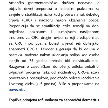
Američko gastroenterološko društvo nedavno je
objavilo devet preporuka o najboljim praksama za
savjete o stratifikaciji rizika kod probira na rak debelog
crijeva (CRC) i nadzoru nakon uklanjanja polipa.
Preporučuju da se stratifikacija rizika temelji na dobi
pojedinca, poznatom ili sumnjivom nasljednom
sindromu za CRC, drugim uvjetima koji predisponiraju
za CRC (npr. upalna bolest crijeva) i/ili obiteljskoj
anamnezi CRC-a. Također sugeriraju da bi odluka o
nastavku nadzora nakon uklanjanja polipa kod osoba
starijih od 75 godina trebala biti individualizirana.
Razgovori o zajedničkom donošenju odluka trebali bi
uključivati procjenu rizika od incidentnog CRC-a, rizika
povezanih s postupkom, podležećih bolesti i očekivanja
životnog vijeka (> 5 godina). Više o preporukama na
poveznici
.
Topička primjena roflumilasta za seboroični dermatitis