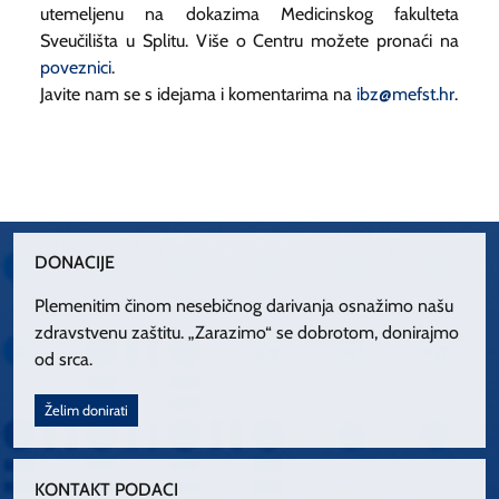
utemeljenu na dokazima Medicinskog fakulteta
Sveučilišta u Splitu. Više o Centru možete pronaći na
poveznici
.
Javite nam se s idejama i komentarima na
ibz@mefst.hr
.
DONACIJE
Plemenitim činom nesebičnog darivanja osnažimo našu
zdravstvenu zaštitu. „Zarazimo“ se dobrotom, donirajmo
od srca.
Želim donirati
KONTAKT PODACI