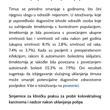
Timus se prirodno smanjuje s godinama, što čini
njegovu ulogu u odraslih nejasnom. U istraživanju koje
je uspoređivalo dugoročne ishode odraslih osoba koje
su zahtijevale timektomiju s kontrolnom populacijom,
timektomija je bila povezana s povećanjem ukupne
smrtnosti kao i smrtnosti od raka nakon pet godina
(ukupna smrtnost: 8.1% vs 2.8%; smrtnost od raka:
7.4% vs 3.7%). Kada su pacijenti s preoperativnom
infekcijom, rakom ili autoimunim bolestima isključeni,
timektomija je također bila povezana s povećanjem
autoimunih bolesti (12.3% vs 7.9%). Ovi rezultati
sugeriraju da izbjegavanje slučajnog uklanjanja timusa
može smanjiti potencijalne dugoročne zdravstvene
posljedice. Više o istraživanju na
poveznici
.
Smjernice za kliničku praksu za probir kolorektalnog
karcinoma i nadzor nakon uklanjanja polipa