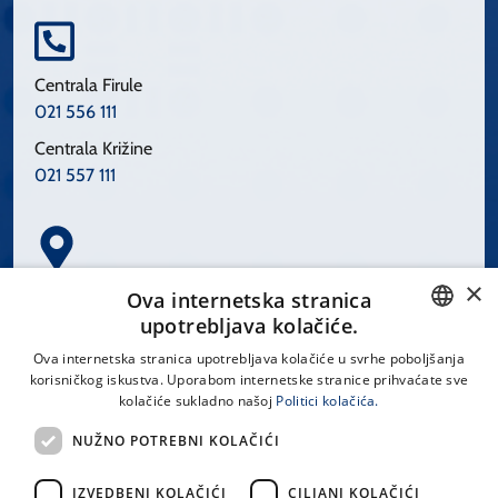
Centrala Firule
021 556 111
Centrala Križine
021 557 111
×
Spinčićeva 1, 21000 Split
Ova internetska stranica
Hrvatska
upotrebljava kolačiće.
CROATIAN
Ova internetska stranica upotrebljava kolačiće u svrhe poboljšanja
korisničkog iskustva. Uporabom internetske stranice prihvaćate sve
ENGLISH
kolačiće sukladno našoj
Politici kolačića.
office@kbsplit.hr
NUŽNO POTREBNI KOLAČIĆI
LINKOVI
IZVEDBENI KOLAČIĆI
CILJANI KOLAČIĆI