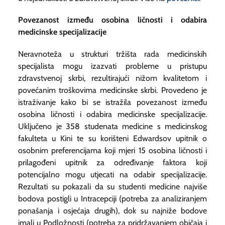
Povezanost između osobina ličnosti i odabira
medicinske specijalizacije
Neravnoteža u strukturi tržišta rada medicinskih
specijalista mogu izazvati probleme u pristupu
zdravstvenoj skrbi, rezultirajući nižom kvalitetom i
povećanim troškovima medicinske skrbi. Provedeno je
istraživanje kako bi se istražila povezanost između
osobina ličnosti i odabira medicinske specijalizacije.
Uključeno je 358 studenata medicine s medicinskog
fakulteta u Kini te su korišteni Edwardsov upitnik o
osobnim preferencijama koji mjeri 15 osobina ličnosti i
prilagođeni upitnik za određivanje faktora koji
potencijalno mogu utjecati na odabir specijalizacije.
Rezultati su pokazali da su studenti medicine najviše
bodova postigli u Intracepciji (potreba za analiziranjem
ponašanja i osjećaja drugih), dok su najniže bodove
imali u Podložnosti (potreba za pridržavanjem običaja i