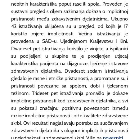
nebitnih karakteristika poput rase ili spola. Proveden je
sustavni pregled s ciljem sažimanja dokaza o implicitnoj
pristranosti među zdravstvenim djelatnicima. Ukupno
42 istraživanja uključena su u pregled, od kojih je 17
koristilo mjere implicitnosti. Većina istraživanja je
provedena u SAD-u, Ujedinjenom Kraljevstvu i Kini.
Dvadeset pet istraživanja koristilo je vinjete, a ispitanici
su podijeljeni u skupine te je procijenjen utjecaj
karakteristika pacijenta na dijagnoze, liječenje i stavove
zdravstvenih djelatnika. Dvadeset sedam istraživanja
gledalo je rasne i etničke pristranosti, a promatrane su i
pristranosti povezane sa spolom, dobi i tjelesnom
težinom. Trideset pet istraživanja pronašlo je dokaze
implicitne pristranosti kod zdravstvenih djelatnika, a svi
su pokazali značajnu pozitivnu povezanost između
razine implicitne pristranosti i niže kvalitete zdravstvene
skrbi. Ovi rezultati naglašavaju potrebu za suočavanjem
zdravstvenih djelatnika s ulogom implicitnih pristranosti
u nejednakosti u zdravstvenoj skrbi. Više na
poveznici
.