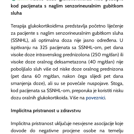
kod pacijenata s naglim senzorineuralnim gubitkom
sluha
Terapija glukokortikoidima predstavlja početno liječenje
za pacijente s naglim senzorineuralnim gubitkom sluha
(SSNHL), ali optimalna doza nije jasno određena. U
ispitivanju na 325 pacijenata sa SSNHL-om, pet dana
visoke doze intravenskog prednizolona (250 mg/dan) ili
visoke doze oralnog deksametazona (40 mg/dan) nije
poboljšalo sluh više od niske doze oralnog prednizona
(pet dana 60 mg/dan, nakon čega slijedi pet dana
smanjenja doze), ali su se povećale nuspojave. Stoga,
kod pacijenata sa SSNHL-om, preporuka je koristiti nisku
dozu oralnih glukokortikoida. Više na
poveznici
.
Implicitna pristranost u zdravstvu
Implicitna pristranost uključuje nesvjesne asocijacije koje
dovode do negativne procjene osobe na temelju