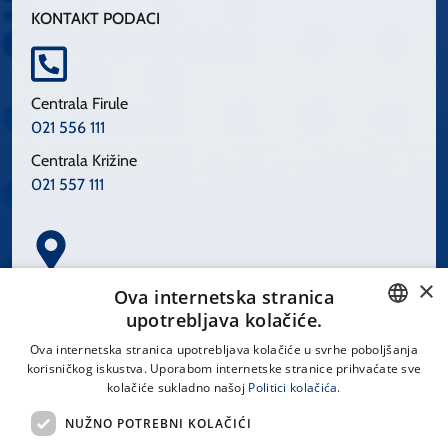
KONTAKT PODACI
Centrala Firule
021 556 111
Centrala Križine
021 557 111
×
Spinčićeva 1, 21000 Split
Ova internetska stranica
Hrvatska
upotrebljava kolačiće.
CROATIAN
Ova internetska stranica upotrebljava kolačiće u svrhe poboljšanja
korisničkog iskustva. Uporabom internetske stranice prihvaćate sve
ENGLISH
kolačiće sukladno našoj
Politici kolačića.
office@kbsplit.hr
NUŽNO POTREBNI KOLAČIĆI