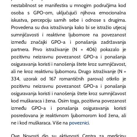
nestabilnost se manifestira u mnogim područjima kod
osoba s GPO-om, uključujući njihova emocionalna
iskustva, percepciju samih sebe i odnose s drugima.
Provedena su dva istraživanja kako bi se istražio utjecaj
sumnjičavosti i reaktivne ljubomore na povezanost
između značajki GPO-a i ponašanja zadržavanja
partnera. Prvo istraživanje (N = 406) pokazalo je
pozitivnu neizravnu povezanost GPO-a i ponašanja
osiguravanja koristi i nanošenja štete kroz sumnjičavost,
ali ne kroz reaktivnu ljubomoru. Drugo istraživanje (N =
334, uzorak od 167 romantičnih parova) otkrilo je
pozitivnu neizravnu povezanost GPO-a i ponašanja
osiguravanja koristi i nanošenja štete kroz sumnjičavost
kod muškaraca i žena. Osim toga, pozitivna povezanost
između GPO-a i ponašanja osiguravanja koristi
posredovana je reaktivnom ljubomorom kod žena, ali
ne i kod muškaraca. Više na
poveznici
.
Ove Novosti dio su aktivnosti Centra za medicinu