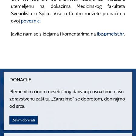
utemeljenu na dokazima Medicinskog fakulteta
Sveučilišta u Splitu. Više o Centru možete pronaći na
ovoj
poveznici
.
Javite nam se s idejama i komentarima na
ibz@mefst.hr
.
DONACIJE
Plemenitim činom nesebičnog darivanja osnažimo našu
zdravstvenu zaštitu. „Zarazimo“ se dobrotom, donirajmo
od srca.
Želim donirati