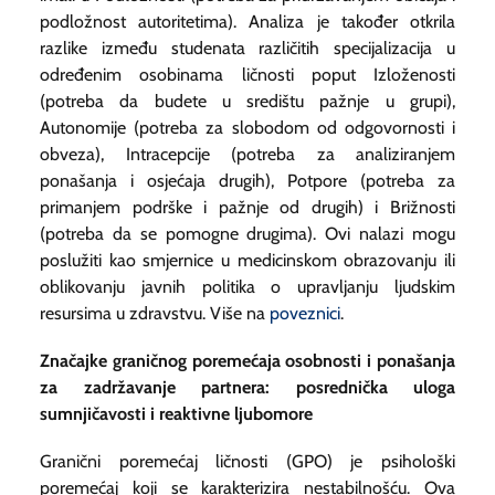
podložnost autoritetima). Analiza je također otkrila
razlike između studenata različitih specijalizacija u
određenim osobinama ličnosti poput Izloženosti
(potreba da budete u središtu pažnje u grupi),
Autonomije (potreba za slobodom od odgovornosti i
obveza), Intracepcije (potreba za analiziranjem
ponašanja i osjećaja drugih), Potpore (potreba za
primanjem podrške i pažnje od drugih) i Brižnosti
(potreba da se pomogne drugima). Ovi nalazi mogu
poslužiti kao smjernice u medicinskom obrazovanju ili
oblikovanju javnih politika o upravljanju ljudskim
resursima u zdravstvu. Više na
poveznici
.
Značajke graničnog poremećaja osobnosti i ponašanja
za zadržavanje partnera: posrednička uloga
sumnjičavosti i reaktivne ljubomore
Granični poremećaj ličnosti (GPO) je psihološki
poremećaj koji se karakterizira nestabilnošću. Ova