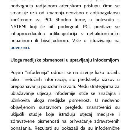
podvrgnuta radijalnom arterijskom pristupu, čime se
smanjuje rizik od krvarenja neovisno o antikoagulansu
korištenom za PCI. Shodno tome, u bolesnika s
NSTEMI koji će biti podvrgnuti PCI, predlaže se
intraproceduralna antikoagulacija s nefrakcioniranim
heparinom ili bivalirudinom. Više o istraživanju na
poveznici
.
Uloga medijske pismenosti u upravljanju infodemijom
Pojam "infodemija" odnosi se na širenje kako točnih,
tako i netočnih informacija, što predstavlja izazov u
prepoznavanju pouzdanih izvora. Među strategijama za
ublažavanje utjecaja infodemije ističe se značajna i
učinkovita uloga medijske pismenosti. U nedavno
objavljenom sustavnom pregledu znanstvenici su
uključili studije koje istražuju utjecaj medijske i
zdravstvene pismenosti na prihvaćanje zdravstvenih
ponašanja. Rezultati su pokazali da su infodemične