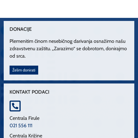
DONACIJE
Plemenitim činom nesebičnog darivanja osnažimo našu
zdravstvenu zaštitu. „Zarazimo“ se dobrotom, donirajmo
od srca.
Želim donirati
KONTAKT PODACI
Centrala Firule
021 556 111
Centrala Križine