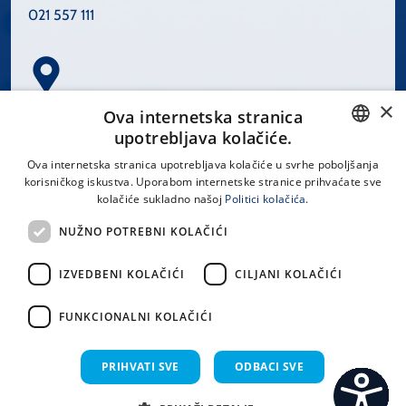
021 557 111
×
Spinčićeva 1, 21000 Split
Ova internetska stranica
Hrvatska
upotrebljava kolačiće.
CROATIAN
Ova internetska stranica upotrebljava kolačiće u svrhe poboljšanja
korisničkog iskustva. Uporabom internetske stranice prihvaćate sve
ENGLISH
kolačiće sukladno našoj
Politici kolačića.
office@kbsplit.hr
NUŽNO POTREBNI KOLAČIĆI
LINKOVI
IZVEDBENI KOLAČIĆI
CILJANI KOLAČIĆI
Uvjeti korištenja
FUNKCIONALNI KOLAČIĆI
Izjava o pristupačnosti
PRIHVATI SVE
ODBACI SVE