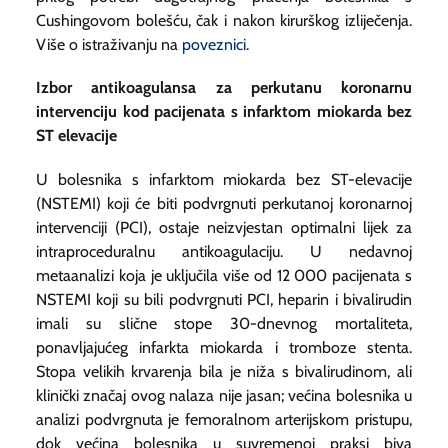
Cushingovom bolešću, čak i nakon kirurškog izliječenja.
Više o istraživanju na
poveznici
.
Izbor antikoagulansa za perkutanu koronarnu
intervenciju kod pacijenata s infarktom miokarda bez
ST elevacije
U bolesnika s infarktom miokarda bez ST-elevacije
(NSTEMI) koji će biti podvrgnuti perkutanoj koronarnoj
intervenciji (PCI), ostaje neizvjestan optimalni lijek za
intraproceduralnu antikoagulaciju. U nedavnoj
metaanalizi koja je uključila više od 12 000 pacijenata s
NSTEMI koji su bili podvrgnuti PCI, heparin i bivalirudin
imali su slične stope 30-dnevnog mortaliteta,
ponavljajućeg infarkta miokarda i tromboze stenta.
Stopa velikih krvarenja bila je niža s bivalirudinom, ali
klinički značaj ovog nalaza nije jasan; većina bolesnika u
analizi podvrgnuta je femoralnom arterijskom pristupu,
dok većina bolesnika u suvremenoj praksi biva