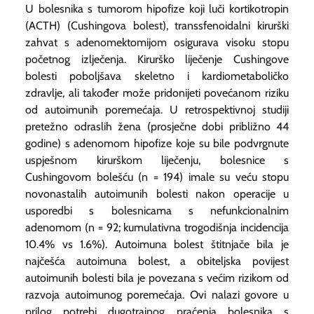
U bolesnika s tumorom hipofize koji luči kortikotropin
(ACTH) (Cushingova bolest), transsfenoidalni kirurški
zahvat s adenomektomijom osigurava visoku stopu
početnog izlječenja. Kirurško liječenje Cushingove
bolesti poboljšava skeletno i kardiometaboličko
zdravlje, ali također može pridonijeti povećanom riziku
od autoimunih poremećaja. U retrospektivnoj studiji
pretežno odraslih žena (prosječne dobi približno 44
godine) s adenomom hipofize koje su bile podvrgnute
uspješnom kirurškom liječenju, bolesnice s
Cushingovom bolešću (n = 194) imale su veću stopu
novonastalih autoimunih bolesti nakon operacije u
usporedbi s bolesnicama s nefunkcionalnim
adenomom (n = 92; kumulativna trogodišnja incidencija
10.4% vs 1.6%). Autoimuna bolest štitnjače bila je
najčešća autoimuna bolest, a obiteljska povijest
autoimunih bolesti bila je povezana s većim rizikom od
razvoja autoimunog poremećaja. Ovi nalazi govore u
prilog potrebi dugotrajnog praćenja bolesnika s