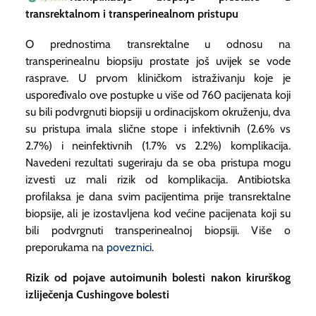
transrektalnom i transperinealnom pristupu
O prednostima transrektalne u odnosu na
transperinealnu biopsiju prostate još uvijek se vode
rasprave. U prvom kliničkom istraživanju koje je
uspoređivalo ove postupke u više od 760 pacijenata koji
su bili podvrgnuti biopsiji u ordinacijskom okruženju, dva
su pristupa imala slične stope i infektivnih (2.6% vs
2.7%) i neinfektivnih (1.7% vs 2.2%) komplikacija.
Navedeni rezultati sugeriraju da se oba pristupa mogu
izvesti uz mali rizik od komplikacija. Antibiotska
profilaksa je dana svim pacijentima prije transrektalne
biopsije, ali je izostavljena kod većine pacijenata koji su
bili podvrgnuti transperinealnoj biopsiji. Više o
preporukama na
poveznici
.
Rizik od pojave autoimunih bolesti nakon kirurškog
izliječenja Cushingove bolesti