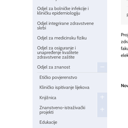
Odjel za bolničke infekcije i
kliničku epidemiologiju
Odjel integrirane zdravstvene
skrbi
Pr
Odjel za medicinsku fiziku
zdr
Odjel za osiguranje i
fak
unapređenje kvalitete
ele
zdravstvene zaštite
Odjel za znanost
Etičko povjerenstvo
Nov
Kliničko ispitivanje lijekova
Knjižnica
Znanstveno-istraživački
projekti
Edukacije