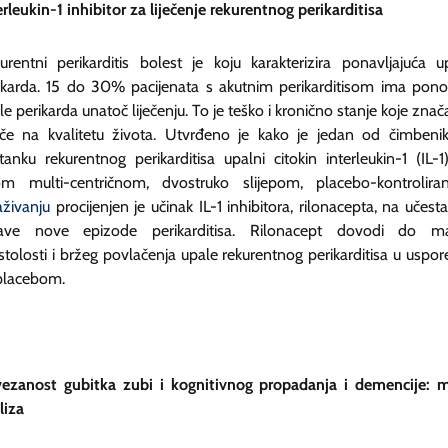
erleukin-1 inhibitor za liječenje rekurentnog perikarditisa
urentni perikarditis bolest je koju karakterizira ponavljajuća u
ikarda. 15 do 30% pacijenata s akutnim perikarditisom ima pon
le perikarda unatoč liječenju. To je teško i kronično stanje koje znač
eče na kvalitetu života. Utvrđeno je kako je jedan od čimbeni
tanku rekurentnog perikarditisa upalni citokin interleukin-1 (IL-1
m multi-centričnom, dvostruko slijepom, placebo-kontrolir
aživanju
procijenjen je učinak IL-1 inhibitora, rilonacepta, na učesta
ave nove epizode perikarditisa. Rilonacept dovodi do m
stolosti i bržeg povlačenja upale rekurentnog perikarditisa u uspor
placebom.
ezanost gubitka zubi i kognitivnog propadanja i demencije: 
liza