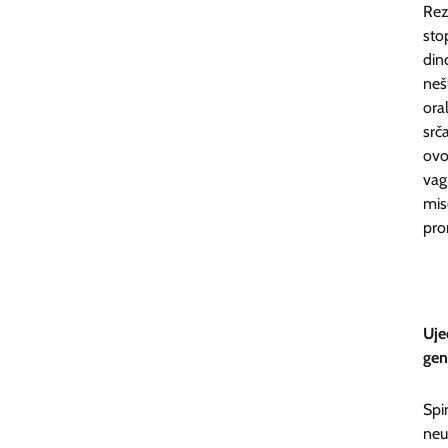
Rez
sto
din
neš
ora
srč
ovo
vag
mis
pro
Uje
gen
Spi
neu