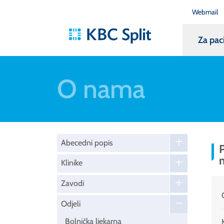
Webmail
Za pac
O nama
Abecedni popis
P
Klinike
Zavodi
Odjeli
Bolnička ljekarna