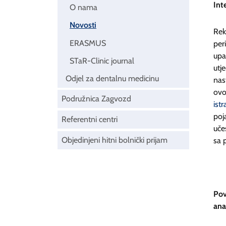
Int
O nama
Novosti
Rek
ERASMUS
per
upa
STaR-Clinic journal
utj
Odjel za dentalnu medicinu
nas
ovo
Podružnica Zagvozd
istr
poj
Referentni centri
uče
Objedinjeni hitni bolnički prijam
sa 
Pov
ana