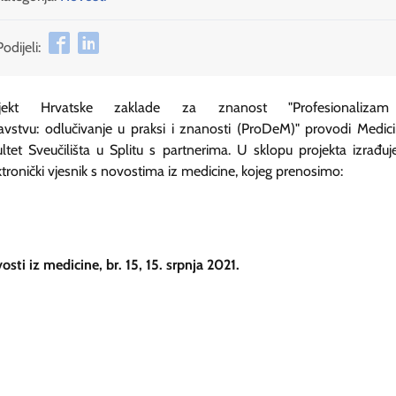
Podijeli:
ojekt Hrvatske zaklade za znanost "Profesionaliza
avstvu: odlučivanje u praksi i znanosti (ProDeM)" provodi Medici
ultet Sveučilišta u Splitu s partnerima. U sklopu projekta izrađuj
ktronički vjesnik s novostima iz medicine, kojeg prenosimo:
osti iz medicine, br. 15, 15. srpnja 2021.