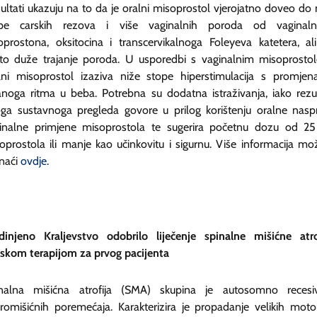
ultati ukazuju na to da je oralni misoprostol vjerojatno doveo do 
pe carskih rezova i više vaginalnih poroda od vaginal
oprostona, oksitocina i transcervikalnoga Foleyeva katetera, al
to duže trajanje poroda. U usporedbi s vaginalnim misoprosto
lni misoprostol izaziva niže stope hiperstimulacija s promje
anoga ritma u beba. Potrebna su dodatna istraživanja, iako rezul
ga sustavnoga pregleda govore u prilog korištenju oralne nas
inalne primjene misoprostola te sugerira početnu dozu od 2
oprostola ili manje kao učinkovitu i sigurnu. Više informacija mo
naći
ovdje
.
dinjeno Kraljevstvo odobrilo liječenje spinalne mišićne atro
skom terapijom za prvog pacijenta
nalna mišićna atrofija (SMA) skupina je autosomno recesi
romišićnih poremećaja. Karakterizira je propadanje velikih moto