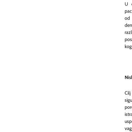
U 
pac
od 
dem
raz
pos
kog
Nis
Cil
sig
po
ist
usp
vag