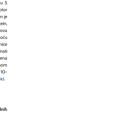
 u 5
otor
n je
ein,
Nova
oću
nice
mati
jena
enom
 10-
ci
.
dnih