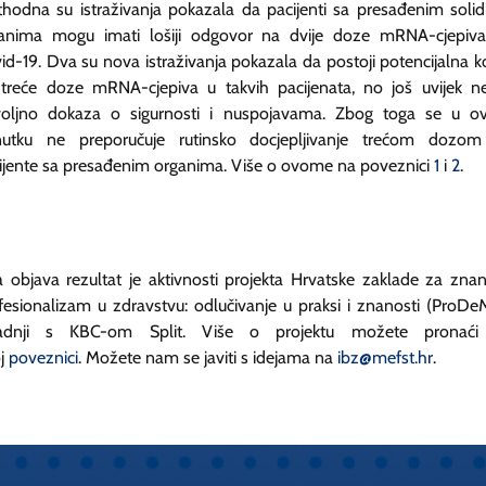
thodna su istraživanja pokazala da pacijenti sa presađenim soli
anima mogu imati lošiji odgovor na dvije doze mRNA-cjepiv
id-19. Dva su nova istraživanja pokazala da postoji potencijalna ko
treće doze mRNA-cjepiva u takvih pacijenata, no još uvijek 
oljno dokaza o sigurnosti i nuspojavama. Zbog toga se u 
nutku ne preporučuje rutinsko docjepljivanje trećom dozo
ijente sa presađenim organima. Više o ovome na poveznici
1
i
2
.
 objava rezultat je aktivnosti projekta Hrvatske zaklade za znan
fesionalizam u zdravstvu: odlučivanje u praksi i znanosti (ProDe
radnji s KBC-om Split. Više o projektu možete pronaći
j
poveznici
. Možete nam se javiti s idejama na
ibz@mefst.hr
.