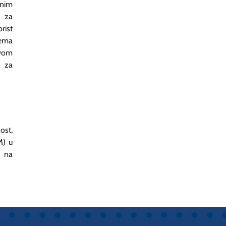
dnim
a za
rist
nema
ovom
m za
ost,
M) u
 na