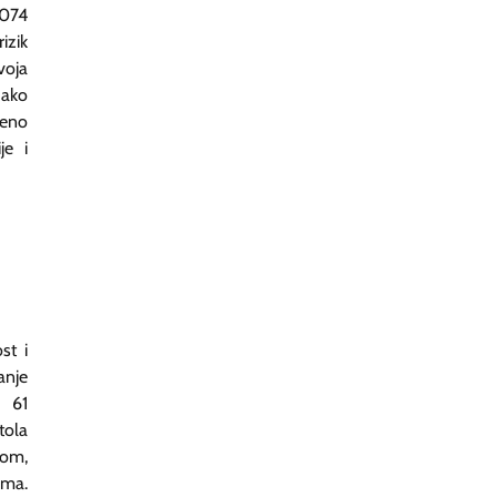
,074
izik
voja
Iako
meno
je i
st i
anje
 61
tola
nom,
ama.