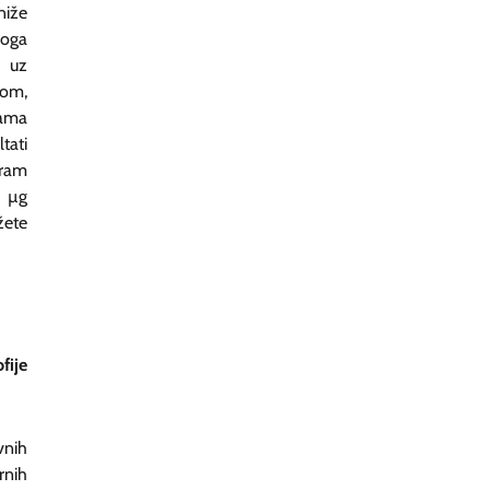
niže
noga
i uz
lom,
nama
tati
pram
5 µg
žete
fije
vnih
rnih