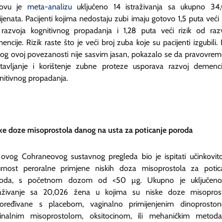
ovu je
meta-analizu
uključeno 14 istraživanja sa ukupno 34
ijenata. Pacijenti kojima nedostaju zubi imaju gotovo 1,5 puta veći r
razvoja kognitivnog propadanja i 1,28 puta veći rizik od raz
encije. Rizik raste što je veći broj zuba koje su pacijenti izgubili. 
log ovoj povezanosti nije sasvim jasan, pokazalo se da pravovre
tavljanje i korištenje zubne proteze usporava razvoj demenci
nitivnog propadanja.
ke doze misoprostola danog na usta za poticanje poroda
j ovog Cohraneovog sustavnog pregleda bio je ispitati učinkovito
urnost peroralne primjene niskih doza misoprostola za potic
roda, s početnom dozom od <50 µg. Ukupno je uključeno
raživanje sa 20,026 žena u kojima su niske doze misopros
oređivane s placebom, vaginalno primijenjenim dinoprosto
inalnim misoprostolom, oksitocinom, ili mehaničkim metod