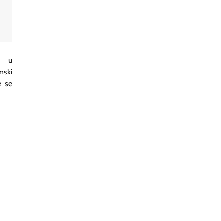
m u
nski
e se