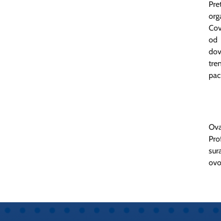
Pre
org
Cov
od 
dov
tre
pac
Ova
Pro
su
ovo