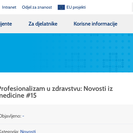
Intranet
Odjel za znanost
EU projekti
ijente
Za djelatnike
Korisne informacije
rofesionalizam u zdravstvu: Novosti iz
medicine #15
Objavljeno:
-
Kategorija:
Novosti