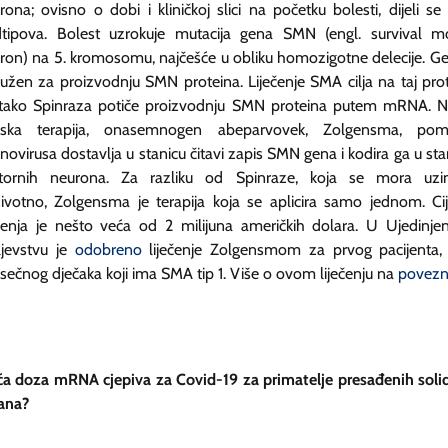
rona; ovisno o dobi i kliničkoj slici na početku bolesti, dijeli se
tipova. Bolest uzrokuje mutacija gena SMN (engl.
survival m
ron
) na 5. kromosomu, najčešće u obliku homozigotne delecije. Ge
užen za proizvodnju SMN proteina. Liječenje SMA cilja na taj prot
tako Spinraza potiče proizvodnju SMN proteina putem mRNA. 
nska terapija, onasemnogen abeparvovek, Zolgensma, pom
novirusa dostavlja u stanicu čitavi zapis SMN gena i kodira ga u sta
ornih neurona. Za razliku od Spinraze, koja se mora uzi
ivotno, Zolgensma je terapija koja se aplicira samo jednom. Ci
ečenja je nešto veća od 2 milijuna američkih dolara. U Ujedinj
ljevstvu je
odobreno
liječenje Zolgensmom za prvog pacijenta,
sečnog dječaka koji ima SMA tip 1. Više o ovom liječenju na
povezni
ća doza mRNA cjepiva za Covid-19 za primatelje presađenih soli
ana?