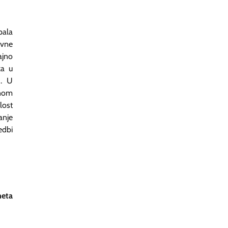
pala
ovne
ajno
ka u
). U
anom
lost
anje
edbi
meta