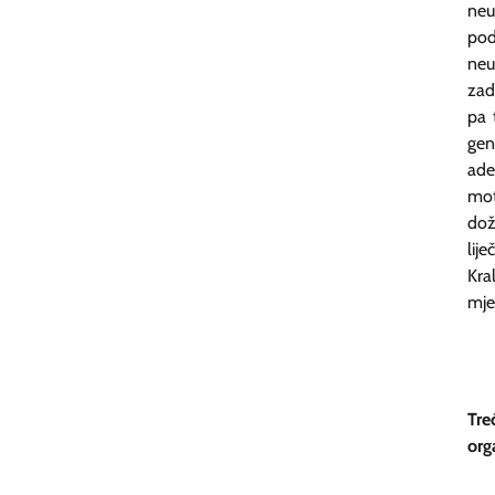
neu
pod
neu
zad
pa 
ge
ade
mot
dož
lij
Kra
mje
Tre
org