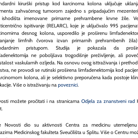
ndardni kirurški pristup kod karcinoma kolona uključuje uklanj
menta zahvaćenog tumorom zajedno s pripadajućim mezenter
ishodišta imenovane primarne prehrambene krvne žile. Ve
ticentrično ispitivanje (RELARC), koje je uključivalo 995 pacijena
cinomima desnog kolona, usporedilo je proširenu limfadenekto
lanjanje limfnih čvorova izvan primarnih prehrambenih žila
andardnim pristupom. Studija je pokazala da prošir
fadenektomija ne poboljšava trogodišnje preživljenje, ali pove
stalost vaskularnih ozljeda. Na osnovu ovog isttraživanja i pretho
ustva, ne provodi se rutinski proširena limfadenektomija kod pacije
arcinomom kolona, ali je selektivno preporučena kada postoje klin
ikacije. Više o istraživanju na
poveznici
.
osti možete pročitati i na stranicama
Odjela za znanstveni rad
t.
 Novosti dio su aktivnosti Centra za medicinu utemeljen
azima Medicinskog fakulteta Sveučilišta u Splitu. Više o Centru mo