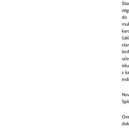
Sta
seg
do 
mul
kar
(uk
st
lim
uče
isk
s k
ind
Nov
Spli
Ove
dok