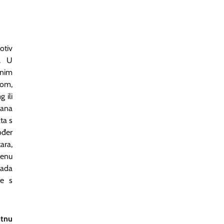
otiv
a. U
vnim
som,
 ili
dana
ta s
ođer
ara,
jenu
kada
te s
utnu