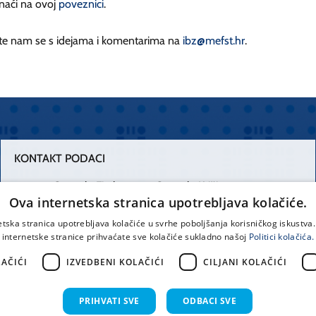
naći na ovoj
poveznici
.
ite nam se s idejama i komentarima na
ibz@mefst.hr
.
KONTAKT PODACI
Centrala Firule
Centrala Križine
Ova internetska stranica upotrebljava kolačiće.
021 556 111
021 557 111
etska stranica upotrebljava kolačiće u svrhe poboljšanja korisničkog iskustv
internetske stranice prihvaćate sve kolačiće sukladno našoj
Politici kolačića.
Spinčićeva 1,
office@kbsplit.hr
21000 Split
AČIĆI
IZVEDBENI KOLAČIĆI
CILJANI KOLAČIĆI
Hrvatska
PRIHVATI SVE
ODBACI SVE