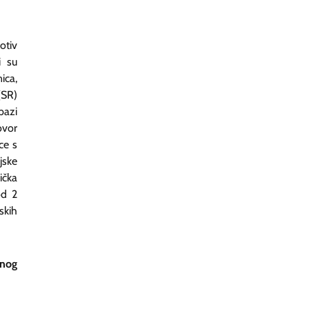
otiv
i su
ica,
(SR)
bazi
ovor
ce s
jske
ička
od 2
skih
snog