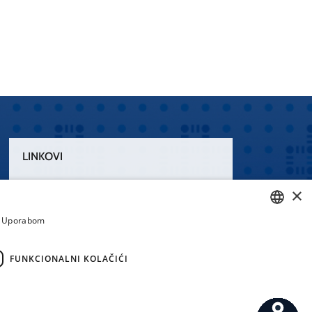
LINKOVI
Uvjeti korištenja
×
Izjava o pristupačnosti
a. Uporabom
CROATIAN
ENGLISH
FUNKCIONALNI KOLAČIĆI