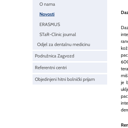
O nama
Daz
Novosti
ERASMUS
Daz
int
STaR-Clinic journal
ran
Odjel za dentalnu medicinu
kož
pac
Podružnica Zagvozd
600
Referentni centri
ter
miš
Objedinjeni hitni bolnički prijam
je 
ukl
pac
int
der
Rem