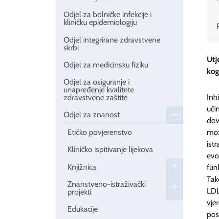
Odjel za bolničke infekcije i
kliničku epidemiologiju
Odjel integrirane zdravstvene
skrbi
Utj
Odjel za medicinsku fiziku
kog
Odjel za osiguranje i
unapređenje kvalitete
Inh
zdravstvene zaštite
uči
Odjel za znanost
dov
mož
Etičko povjerenstvo
ist
Kliničko ispitivanje lijekova
evo
Knjižnica
fun
Tak
Znanstveno-istraživački
LDL
projekti
vje
Edukacije
pos