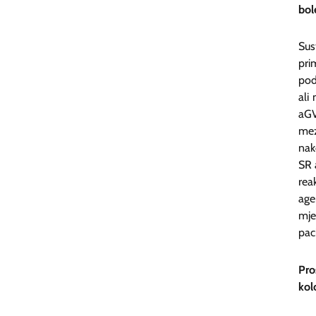
bol
Sus
pri
pod
ali
aGV
mez
nak
SR 
rea
age
mje
pac
Pro
kol