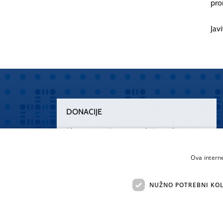
pro
Jav
DONACIJE
Plemenitim činom nesebičnog darivanja
osnažimo našu zdravstvenu zaštitu.
„Zarazimo“ se dobrotom, donirajmo od
Ova intern
srca.
NUŽNO POTREBNI KOL
Želim donirati