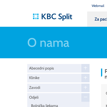
Webmail
Za pac
O nama
Abecedni popis
P
Klinike
Zavodi
Odjeli
Bolnička ljekarna