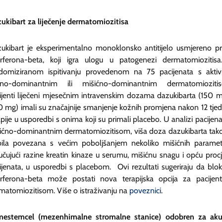
ukibart za liječenje dermatomiozitisa
ukibart je eksperimentalno monoklonsko antitijelo usmjereno pr
erferona-beta, koji igra ulogu u patogenezi dermatomiozitis
domiziranom ispitivanju provedenom na 75 pacijenata s akti
no-dominantnim ili mišićno-dominantnim dermatomioziti
ijenti liječeni mjesečnim intravenskim dozama dazukibarta (150 mg
 mg) imali su značajnije smanjenje kožnih promjena nakon 12 tje
apije u usporedbi s onima koji su primali placebo. U analizi pacijena
ićno-dominantnim dermatomiozitisom, viša doza dazukibarta tak
bila povezana s većim poboljšanjem nekoliko mišićnih paramet
jučujući razine kreatin kinaze u serumu, mišićnu snagu i opću proc
ijenata, u usporedbi s placebom. Ovi rezultati sugeriraju da blo
erferona-beta može postati nova terapijska opcija za pacijen
matomiozitisom. Više o istraživanju na
poveznici
.
estemcel (mezenhimalne stromalne stanice) odobren za ak