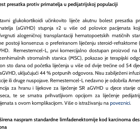
est presatka protiv primatelja u pedijatrijskoj populaciji
tavni glukokortikoidi učinkovito liječe akutnu bolest presatka pr
matelja (aGVHD) stupnja ≥2 u više od polovice pacijenata koj
vrgnuti alogeničnoj transplantaciji hematopoetskih matičnih stan
 ne postoji konsenzus o preferiranom liječenju steroid-refraktorne 
HD. Remestemcel-L, prvi komercijalno dostupan proizvod na 
enhimalnih stromalnih stanica (MSC), pokazao je terapijski odg
on sto dana od početka liječenja u više od dvije trećine od 54 dje
aGVHD, uključujući 44 % potpunih odgovora. Nisu zabilježeni infuzi
kcije ili druge nuspojave. Remestemcel-L nedavno je odobrila Amer
ncija za hranu i lijekove za liječenje SR aGVHD u djece starije 
seca, te se smatra prihvatljivom opcijom za liječenje pedijatrij
ijenata s ovom komplikacijom. Više o istraživanju na
poveznici
.
širena naspram standardne limfadenektomije kod karcinoma de
ona