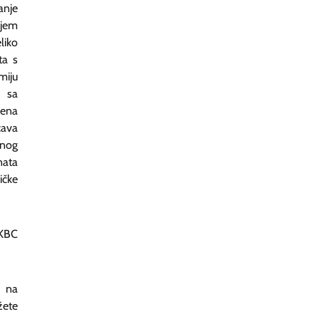
anje
ijem
liko
ta s
miju
) sa
ena
ćava
dnog
nata
ičke
KBC
u na
žete