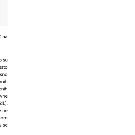
C na
o su
esto
asno
vnih
enih
ivne
dL).
zine
abom
a se