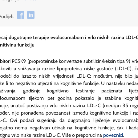
Podijeli:
ecaj dugotrajne terapije evolocumabom i vrlo niskih razina LDL-
nitivinu funkciju
ibitori PCSK9 (proproteinske konvertaze subtilizin/keksin tipa 9) vrl
nkoviti u snižavanju razine lipoproteina niske gustoće (LDL-C), č
odeći do izrazito niskih vrijednosti LDL-C; međutim, nije bilo j
e li to negativno utjecati na kognitivne funkcije. U nastavku neda
raživanja, godišnje kognitivno testiranje pacijenata liječ
locumabom tijekom pet godina pokazalo je stabilne kognit
kcije, unatoč postizanju vrlo niskih razina LDL-C (medijan 35 mg/
ođer, nije pronađena povezanost između kognitivne funkcije i ra
-C. Ovi podaci sugeriraju da dugotrajno liječenje evolocum
rojatno nema negativan učinak na kognitivne funkcije, čak i kad
tignu vrlo niske razine LDL-C. Više o preporuci na
poveznici
.