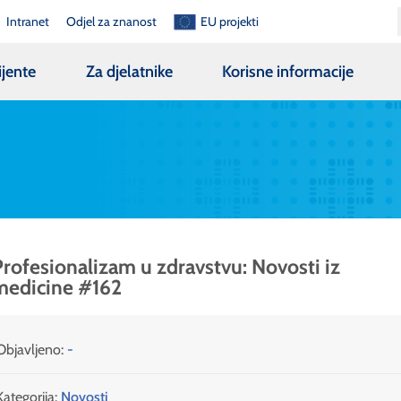
Intranet
Odjel za znanost
EU projekti
ijente
Za djelatnike
Korisne informacije
rofesionalizam u zdravstvu: Novosti iz
medicine #162
Objavljeno:
-
Kategorija:
Novosti