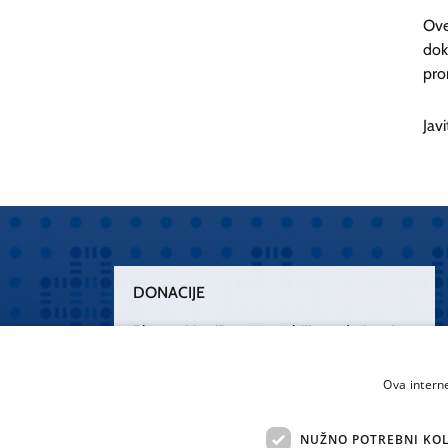
Ove
dok
pro
Jav
DONACIJE
Plemenitim činom nesebičnog darivanja
osnažimo našu zdravstvenu zaštitu.
„Zarazimo“ se dobrotom, donirajmo od
Ova intern
srca.
NUŽNO POTREBNI KOL