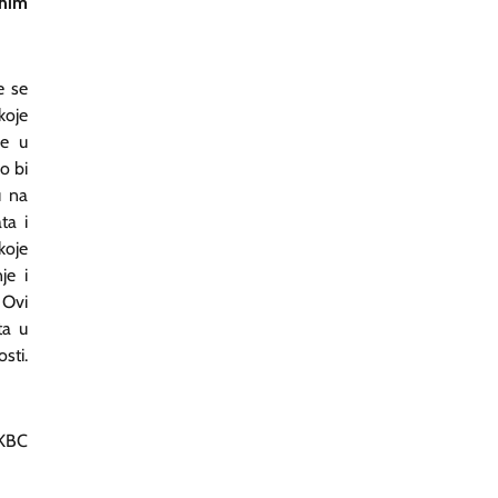
enim
e se
koje
je u
o bi
u na
ta i
koje
je i
 Ovi
ta u
sti.
KBC