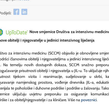
Podijeli:
Nove smjernice Društva za intenzivnu medicin
nove obitelji i njegovatelje u jedinici intenzivnog liječenja
štvo za intenzivnu medicinu (SCCM) objavilo je obnovljene smjer
odršci članovima obitelji i njegovateljima u jedinici intenzivnog liječ
L). Na temelju novih dostupnih dokaza, SCCM snažno preporu
gućavanje prisutnosti obitelji i njegovatelja u JIL-u. To uključuje nji
sutnost tijekom vizita i reanimacije, sudjelovanje u skrbi, k
guravanje namjenskog prostora, vođenje dnevnika JIL-a, edukati
erijala te psihološke i duhovne podrške i podrške u žalovanju. Tako
ernice uključuju uvjetnu preporuku za osiguranje komunikaci
rške i za obitelj/njegovatelje i za kliničare. Više na
poveznici
.