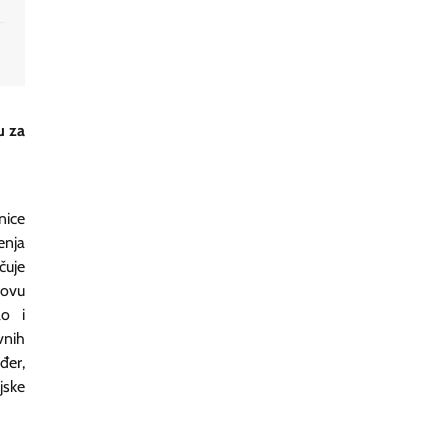
u za
nice
enja
čuje
hovu
ao i
vnih
đer,
jske