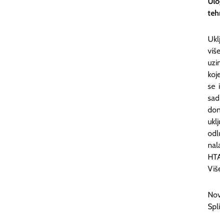
Ulo
teh
Ukl
viš
uzi
koj
se 
sad
don
ukl
odl
nal
HTA
Viš
Nov
Spli