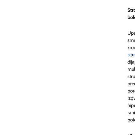
Str
bol
Upa
smr
kro
istr
dij
mul
str
pre
por
izd
hip
ran
bol