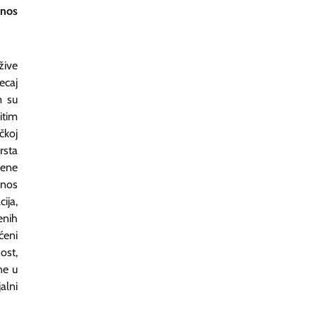
unos
žive
ecaj
m su
itim
čkoj
rsta
ćene
unos
ija,
enih
ćeni
ost,
ne u
alni