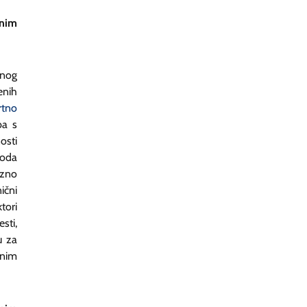
lnim
anog
enih
rtno
ba s
osti
toda
izno
ični
tori
sti,
u za
lnim