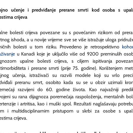
ojno učenje i predviđanje prerane smrti kod osoba s upa
estima crijeva
lne bolesti crijeva povezane su s povećanim rizikom od prer
tnog ishoda, a u novije vrijeme sve se više istražuje uloga pridruž
ničnih bolesti u tom riziku. Provedeno je retrospektivno
koho
aživanje
u Kanadi koje je uključilo više od 9200 preminulih oso
agnozom upalne bolesti crijeva, s ciljem ispitivanja povezan
timorbiditeta i prerane smrti (prije 75. godine). Korištenjem me
ojnog učenja, istraživači su razvili modele koji su vrlo prec
dviđali preranu smrt, osobito kada su se u obzir uzimali kron
emećaji razvijeni do 60. godine života. Kao najvažniji predik
vojeni su rana dijagnoza poremećaja raspoloženja, mentalnih bole
ertenzije i artritisa, kao i muški spol. Rezultati naglašavaju potreb
im i multidisciplinarnim pristupom u skrbi za osobe s upa
estima crijeva.