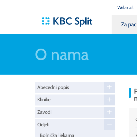
Webmail
Za pac
O nama
Abecedni popis
P
Klinike
Zavodi
Odjeli
Bolnička ljekarna