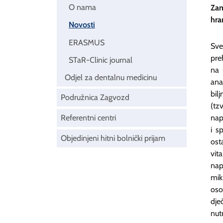
O nama
Zam
hra
Novosti
ERASMUS
Sve
pre
STaR-Clinic journal
na 
Odjel za dentalnu medicinu
ana
bil
Podružnica Zagvozd
(tz
Referentni centri
nap
i s
Objedinjeni hitni bolnički prijam
ost
vit
nap
mik
oso
dje
nut