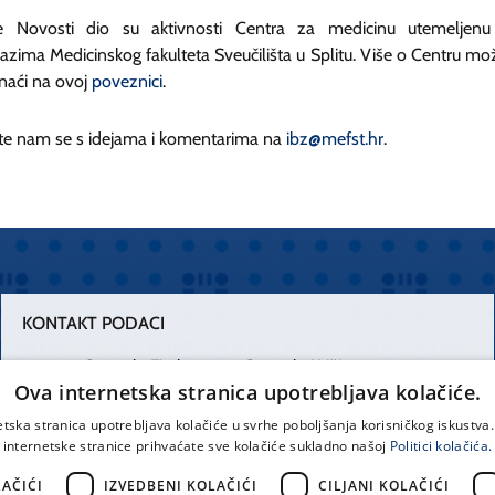
 Novosti dio su aktivnosti Centra za medicinu utemeljen
azima Medicinskog fakulteta Sveučilišta u Splitu. Više o Centru mo
naći na ovoj
poveznici
.
ite nam se s idejama i komentarima na
ibz@mefst.hr
.
KONTAKT PODACI
Centrala Firule
Centrala Križine
Ova internetska stranica upotrebljava kolačiće.
021 556 111
021 557 111
etska stranica upotrebljava kolačiće u svrhe poboljšanja korisničkog iskustv
internetske stranice prihvaćate sve kolačiće sukladno našoj
Politici kolačića.
Spinčićeva 1,
office@kbsplit.hr
21000 Split
AČIĆI
IZVEDBENI KOLAČIĆI
CILJANI KOLAČIĆI
Hrvatska