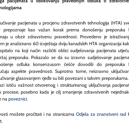
ga pacijenata u oblikovanju pravednijih odluka o zdravstv
nologijama
jučivanje pacijenata u procjenu zdravstvenih tehnologija (HTA) sv
e prepoznaje kao važan korak prema donošenju preporuka 
maju u obzir zdravstvenu pravednost. Provedeno je istraživan
em je analizirano 60 izvještaja dviju kanadskih HTA organizacija kak
ispitalo na koji način različiti oblici sudjelovanja pacijenata utječ
ržaj preporuka. Pokazalo se da su izravno sudjelovanje pacijena
ošenje odluka konsenzusom češće dovodili do preporuka 
jučuju aspekte pravednosti. Suprotno tome, neizravno uključivan
učivanje glasovanjem rjeđe su bili povezani s takvim preporukama.
azi ističu važnost otvorenog i strukturiranog uključivanja pacijena
 procese, posebno kada je cilj smanjenje zdravstvenih nejednako
e na
poveznici
.
osti možete pročitati i na stranicama
Odjela za znanstveni rad
t.