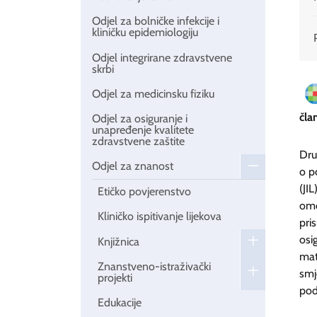
Odjel za bolničke infekcije i
kliničku epidemiologiju
Odjel integrirane zdravstvene
skrbi
Odjel za medicinsku fiziku
čla
Odjel za osiguranje i
unapređenje kvalitete
zdravstvene zaštite
Dru
Odjel za znanost
o p
(JI
Etičko povjerenstvo
omo
Kliničko ispitivanje lijekova
pri
osi
Knjižnica
mat
Znanstveno-istraživački
smj
projekti
pod
Edukacije