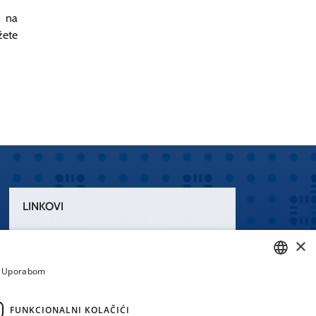
u na
žete
LINKOVI
Uvjeti korištenja
×
Izjava o pristupačnosti
a. Uporabom
CROATIAN
ENGLISH
FUNKCIONALNI KOLAČIĆI