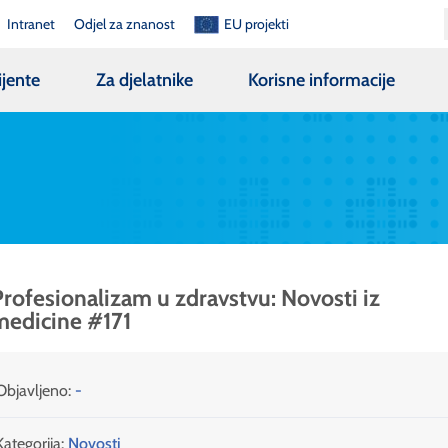
Intranet
Odjel za znanost
EU projekti
ijente
Za djelatnike
Korisne informacije
rofesionalizam u zdravstvu: Novosti iz
medicine #171
Objavljeno:
-
Kategorija:
Novosti