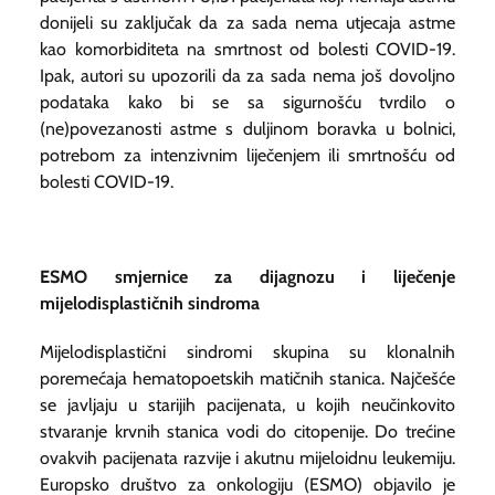
donijeli su zaključak da za sada nema utjecaja astme
kao komorbiditeta na smrtnost od bolesti COVID-19.
Ipak, autori su upozorili da za sada nema još dovoljno
podataka kako bi se sa sigurnošću tvrdilo o
(ne)povezanosti astme s duljinom boravka u bolnici,
potrebom za intenzivnim liječenjem ili smrtnošću od
bolesti COVID-19.
ESMO smjernice za dijagnozu i liječenje
mijelodisplastičnih sindroma
Mijelodisplastični sindromi skupina su klonalnih
poremećaja hematopoetskih matičnih stanica. Najčešće
se javljaju u starijih pacijenata, u kojih neučinkovito
stvaranje krvnih stanica vodi do citopenije. Do trećine
ovakvih pacijenata razvije i akutnu mijeloidnu leukemiju.
Europsko društvo za onkologiju (ESMO) objavilo je