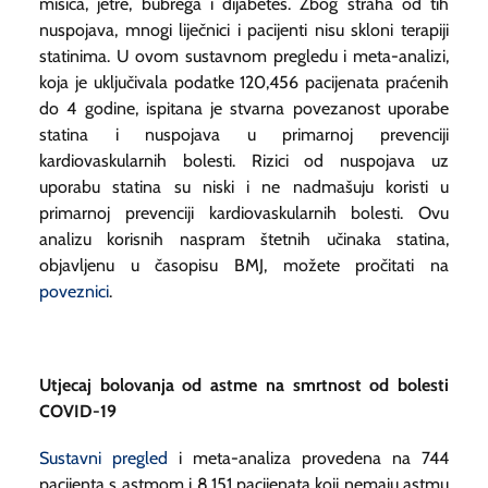
mišića, jetre, bubrega i dijabetes. Zbog straha od tih
nuspojava, mnogi liječnici i pacijenti nisu skloni terapiji
statinima. U ovom sustavnom pregledu i meta-analizi,
koja je uključivala podatke 120,456 pacijenata praćenih
do 4 godine, ispitana je stvarna povezanost uporabe
statina i nuspojava u primarnoj prevenciji
kardiovaskularnih bolesti. Rizici od nuspojava uz
uporabu statina su niski i ne nadmašuju koristi u
primarnoj prevenciji kardiovaskularnih bolesti. Ovu
analizu korisnih naspram štetnih učinaka statina,
objavljenu u časopisu
BMJ
, možete pročitati na
poveznici
.
Utjecaj bolovanja od astme na smrtnost od bolesti
COVID-19
Sustavni pregled
i meta-analiza provedena na 744
pacijenta s astmom i 8,151 pacijenata koji nemaju astmu