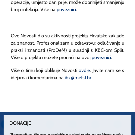
operacije, umjesto dan prije, može doprinijeti smanjenju
broja infekcija. Više na
poveznici
.
Ove Novosti dio su aktivnosti projekta Hrvatske zaklade
za znanost, Profesionalizam u zdravstvu: odlučivanje u
praksi i znanosti (ProDeM) u suradnji s KBC-om Split.
Više o projektu možete pronaći na ovoj
poveznici
.
Više o timu koji oblikuje Novosti
ovdje
. Javite nam se s
idejama i komentarima na
ibz@mefst.hr
.
DONACIJE
Plemenitim činom nesebičnog darivanja osnažimo našu