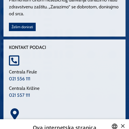
zdravstvenu zaštitu. „Zarazimo“ se dobrotom, donirajmo
od srca.
Želim donirati
KONTAKT PODACI
Centrala Firule
021 556 111
Centrala Križine
021 557 111
×
Spinčićeva 1, 21000 Split
Ova internetska stranica