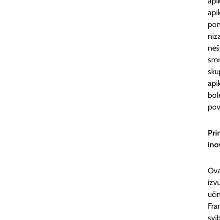
ap
api
pon
niz
neš
smr
sku
api
bol
pov
Pr
ino
Ova
izv
uči
Fra
svi