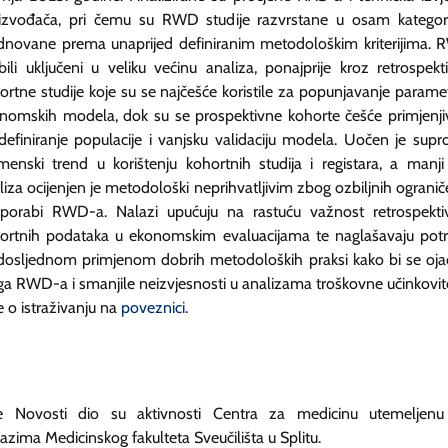
izvođača, pri čemu su RWD studije razvrstane u osam kategori
dnovane prema unaprijed definiranim metodološkim kriterijima.
bili uključeni u veliku većinu analiza, ponajprije kroz retrospekt
ortne studije koje su se najčešće koristile za popunjavanje parame
nomskih modela, dok su se prospektivne kohorte češće primjenji
definiranje populacije i vanjsku validaciju modela. Uočen je supr
menski trend u korištenju kohortnih studija i registara, a manji
liza ocijenjen je metodološki neprihvatljivim zbog ozbiljnih ogranič
porabi RWD-a. Nalazi upućuju na rastuću važnost retrospekti
ortnih podataka u ekonomskim evaluacijama te naglašavaju pot
dosljednom primjenom dobrih metodoloških praksi kako bi se oja
ga RWD-a i smanjile neizvjesnosti u analizama troškovne učinkovito
e o istraživanju na
poveznici
.
 Novosti dio su aktivnosti Centra za medicinu utemeljen
azima Medicinskog fakulteta Sveučilišta u Splitu.