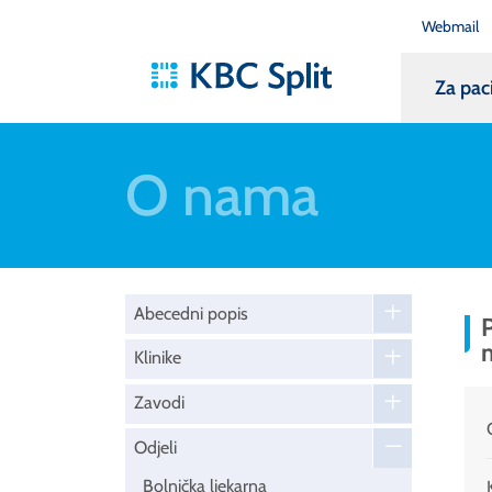
Webmail
Za pac
O nama
Abecedni popis
P
Klinike
Zavodi
Odjeli
Bolnička ljekarna