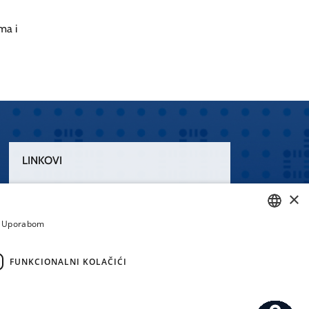
ma i
LINKOVI
Uvjeti korištenja
×
Izjava o pristupačnosti
a. Uporabom
CROATIAN
ENGLISH
FUNKCIONALNI KOLAČIĆI