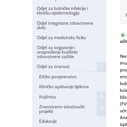
Odjel za bolničke infekcije i
kliničku epidemiologiju
Odjel integrirane zdravstvene
skrbi
Odjel za medicinsku fiziku
uči
Odjel za osiguranje i
unapređenje kvalitete
Ner
zdravstvene zaštite
imu
Odjel za znanost
pro
enz
Etičko povjerenstvo
bub
Kliničko ispitivanje lijekova
bol
Knjižnica
bil
(FV
Znanstveno-istraživački
uči
projekti
Ana
Edukacije
isp