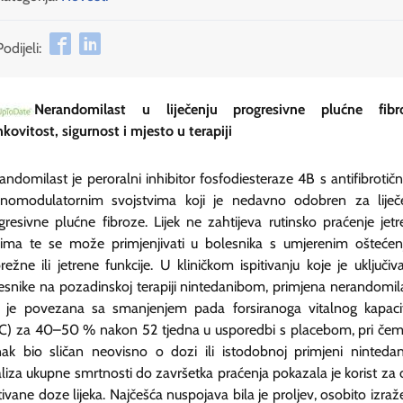
Podijeli:
Nerandomilast u liječenju progresivne plućne fibr
nkovitost, sigurnost i mjesto u terapiji
andomilast je peroralni inhibitor fosfodiesteraze 4B s antifibrotičn
nomodulatornim svojstvima koji je nedavno odobren za liječ
gresivne plućne fibroze. Lijek ne zahtijeva rutinsko praćenje jetr
ima te se može primjenjivati u bolesnika s umjerenim ošteće
režne ili jetrene funkcije. U kliničkom ispitivanju koje je uključiva
esnike na pozadinskoj terapiji nintedanibom, primjena nerandomil
a je povezana sa smanjenjem pada forsiranoga vitalnog kapaci
C) za 40–50 % nakon 52 tjedna u usporedbi s placebom, pri čem
nak bio sličan neovisno o dozi ili istodobnoj primjeni nintedan
liza ukupne smrtnosti do završetka praćenja pokazala je korist za 
itivane doze lijeka. Najčešća nuspojava bila je proljev, osobito izraž