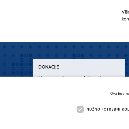
Viš
kom
DONACIJE
Plemenitim činom nesebičnog darivanja
osnažimo našu zdravstvenu zaštitu.
„Zarazimo“ se dobrotom, donirajmo od
Ova intern
srca.
NUŽNO POTREBNI KOL
Želim donirati