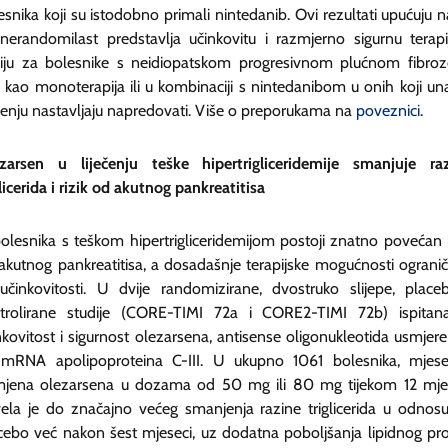
esnika koji su istodobno primali nintedanib. Ovi rezultati upućuju n
nerandomilast predstavlja učinkovitu i razmjerno sigurnu terapi
iju za bolesnike s neidiopatskom progresivnom plućnom fibro
o kao monoterapija ili u kombinaciji s nintedanibom u onih koji un
ečenju nastavljaju napredovati. Više o preporukama na
poveznici
.
zarsen u liječenju teške hipertrigliceridemije smanjuje ra
glicerida i rizik od akutnog pankreatitisa
olesnika s teškom hipertrigliceridemijom postoji znatno povećan r
akutnog pankreatitisa, a dosadašnje terapijske mogućnosti ograni
učinkovitosti. U dvije randomizirane, dvostruko slijepe, plac
trolirane studije (CORE-TIMI 72a i CORE2-TIMI 72b) ispitan
nkovitost i sigurnost olezarsena, antisense oligonukleotida usmjer
mRNA apolipoproteina C-III. U ukupno 1061 bolesnika, mjes
mjena olezarsena u dozama od 50 mg ili 80 mg tijekom 12 mje
ela je do značajno većeg smanjenja razine triglicerida u odnos
cebo već nakon šest mjeseci, uz dodatna poboljšanja lipidnog prof