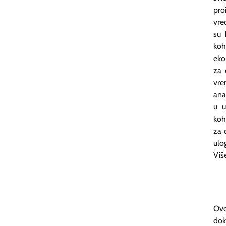
pro
vre
su 
koh
eko
za 
vre
ana
u u
koh
za 
ulo
Viš
Ove
dok