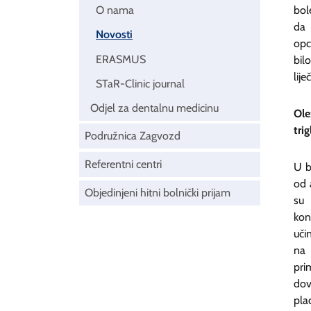
bol
O nama
da 
Novosti
opc
ERASMUS
bil
lij
STaR-Clinic journal
Odjel za dentalnu medicinu
Ole
tri
Podružnica Zagvozd
Referentni centri
U b
od 
Objedinjeni hitni bolnički prijam
su 
kon
uči
na 
pri
dov
pla