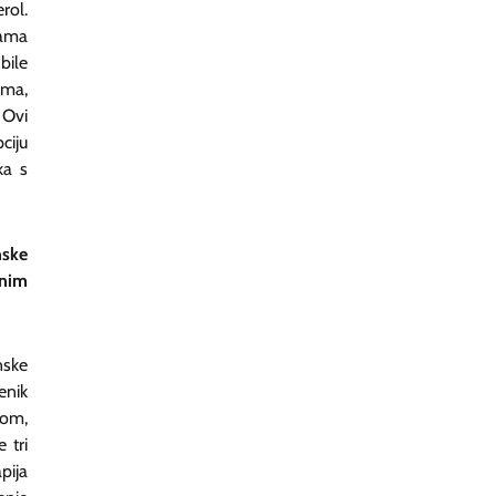
rol.
nama
bile
ima,
 Ovi
ciju
ka s
ske
čnim
nske
enik
nom,
 tri
pija