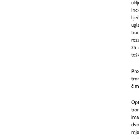
ukl
Inc
lij
ugl
tro
rez
za 
teš
Pr
tro
čim
Opt
tro
ima
dvo
mje