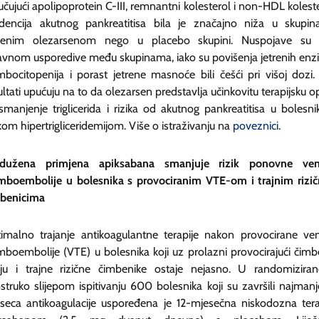
jučujući apolipoprotein C-III, remnantni kolesterol i non-HDL koleste
idencija akutnog pankreatitisa bila je značajno niža u skupi
ečenim olezarsenom nego u placebo skupini. Nuspojave su 
avnom usporedive među skupinama, iako su povišenja jetrenih enz
mbocitopenija i porast jetrene masnoće bili češći pri višoj dozi.
ultati upućuju na to da olezarsen predstavlja učinkovitu terapijsku op
smanjenje triglicerida i rizika od akutnog pankreatitisa u bolesni
kom hipertrigliceridemijom. Više o istraživanju na
poveznici
.
odužena primjena apiksabana smanjuje rizik ponovne ven
mboembolije u bolesnika s provociranim VTE-om i trajnim rizi
benicima
imalno trajanje antikoagulantne terapije nakon provocirane ve
mboembolije (VTE) u bolesnika koji uz prolazni provocirajući čimb
ju i trajne rizične čimbenike ostaje nejasno. U randomizira
struko slijepom ispitivanju 600 bolesnika koji su završili najmanje
seca antikoagulacije uspoređena je 12-mjesečna niskodozna tera