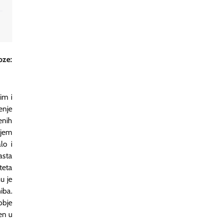
oze:
im i
enje
enih
njem
lo i
asta
teta
u je
iba.
obje
en u