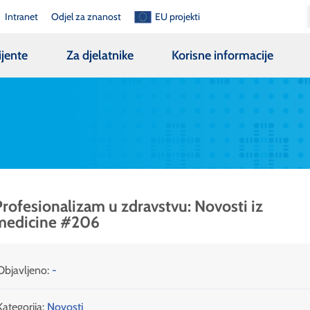
Intranet
Odjel za znanost
EU projekti
ijente
Za djelatnike
Korisne informacije
rofesionalizam u zdravstvu: Novosti iz
medicine #206
Objavljeno:
-
Kategorija:
Novosti