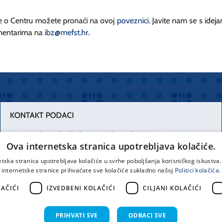
e o Centru možete pronaći na ovoj
poveznici
. Javite nam se s ideja
entarima na
ibz@mefst.hr
.
KONTAKT PODACI
Centrala Firule
Centrala Križine
Ova internetska stranica upotrebljava kolačiće.
021 556 111
021 557 111
etska stranica upotrebljava kolačiće u svrhe poboljšanja korisničkog iskustv
internetske stranice prihvaćate sve kolačiće sukladno našoj
Politici kolačića.
Spinčićeva 1,
office@kbsplit.hr
21000 Split
AČIĆI
IZVEDBENI KOLAČIĆI
CILJANI KOLAČIĆI
Hrvatska
PRIHVATI SVE
ODBACI SVE