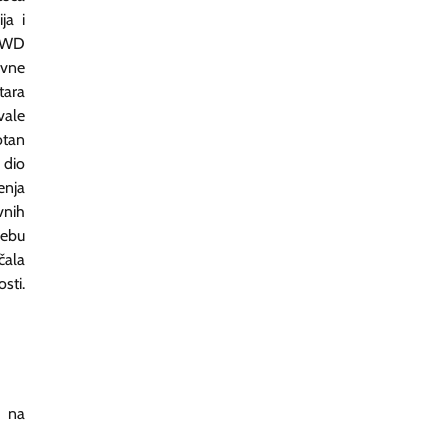
ja i
 RWD
ivne
tara
vale
otan
 dio
enja
vnih
rebu
čala
sti.
u na