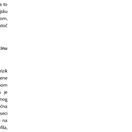
a to
jsku
zom,
atoč
zinu
izik
čene
ebom
a je
enog
ečna
seci
u na
ila,