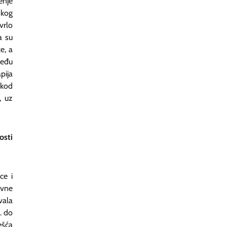
nje
skog
vrlo
a su
e, a
među
pija
 kod
, uz
sti
ce i
ovne
vala
. do
ešća