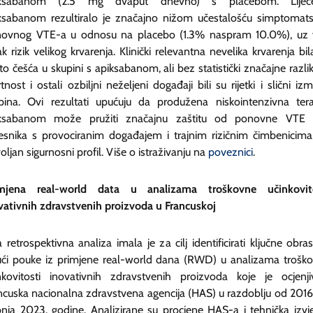
iksabanom (2.5 mg dvaput dnevno) s placebom. Liječe
ksabanom rezultiralo je značajno nižom učestalošću simptomat
ovnog VTE-a u odnosu na placebo (1.3% naspram 10.0%), uz 
ak rizik velikog krvarenja. Klinički relevantna nevelika krvarenja bil
to češća u skupini s apiksabanom, ali bez statistički značajne razlik
tnost i ostali ozbiljni neželjeni događaji bili su rijetki i slični iz
pina. Ovi rezultati upućuju da produžena niskointenzivna tera
ksabanom može pružiti značajnu zaštitu od ponovne VTE
esnika s provociranim događajem i trajnim rizičnim čimbenicima
oljan sigurnosni profil. Više o istraživanju na
poveznici
.
imjena
real-world data
u analizama troškovne učinkovito
vativnih zdravstvenih proizvoda u Francuskoj
 retrospektivna analiza imala je za cilj identificirati ključne obras
ući pouke iz primjene real-world dana (RWD) u analizama trošk
nkovitosti inovativnih zdravstvenih proizvoda koje je ocjenji
ncuska nacionalna zdravstvena agencija (HAS) u razdoblju od 2016
bnja 2023. godine. Analizirane su procjene HAS-a i tehnička izvj