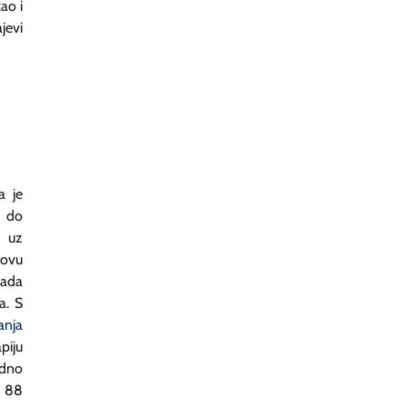
ao i
jevi
a je
i do
a uz
tovu
rada
a. S
anja
piju
odno
o 88