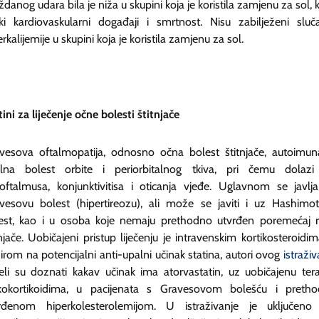
danog udara bila je niža u skupini koja je koristila zamjenu za sol, k
iki kardiovaskularni događaji i smrtnost. Nisu zabilježeni sluča
rkalijemije u skupini koja je koristila zamjenu za sol.
tini za liječenje očne bolesti štitnjače
vesova oftalmopatija, odnosno očna bolest štitnjače, autoimun
lna bolest orbite i periorbitalnog tkiva, pri čemu dolaz
oftalmusa, konjunktivitisa i oticanja vjeđe. Uglavnom se javlj
vesovu bolest (hipertireozu), ali može se javiti i uz Hashimo
est, kao i u osoba koje nemaju prethodno utvrđen poremećaj 
tnjače. Uobičajeni pristup liječenju je intravenskim kortikosteroidim
irom na potencijalni anti-upalni učinak statina, autori ovog
istraživ
jeli su doznati kakav učinak ima atorvastatin, uz uobičajenu tera
kokortikoidima, u pacijenata s Gravesovom bolešću i preth
rđenom hiperkolesterolemijom. U istraživanje je uključen