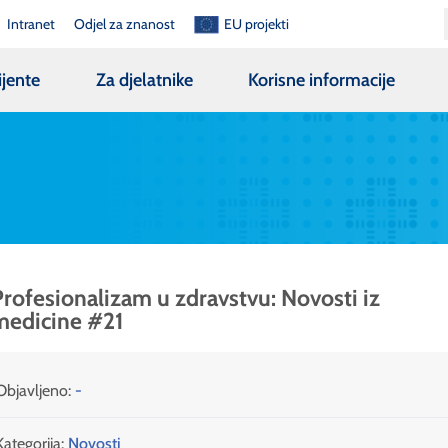
Intranet
Odjel za znanost
EU projekti
ijente
Za djelatnike
Korisne informacije
rofesionalizam u zdravstvu: Novosti iz
medicine #21
Objavljeno:
-
Kategorija:
Novosti