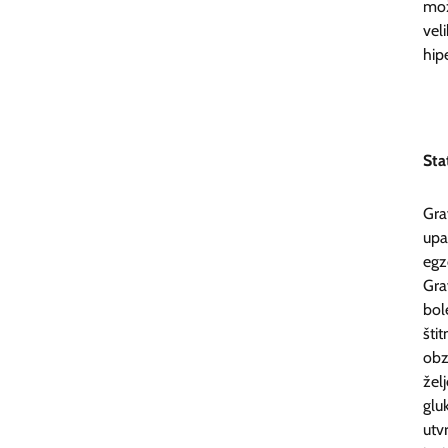
mož
vel
hipe
Sta
Gra
upa
egz
Gra
bol
šti
obz
žel
glu
utv