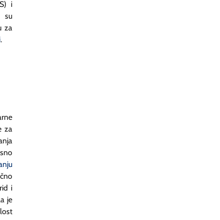
) i
a su
u za
i
.
arne
e za
anja
asno
anju
ično
id i
a je
lost