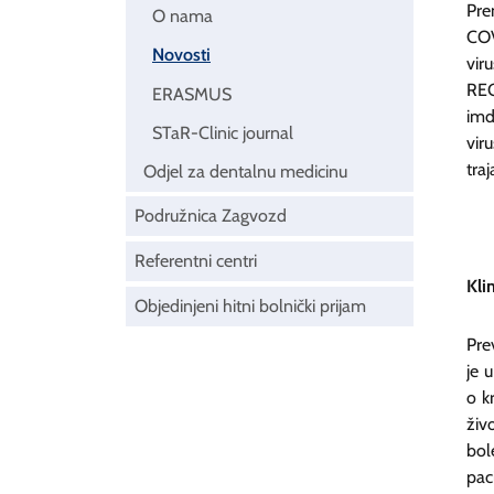
Pre
O nama
COV
Novosti
vir
REG
ERASMUS
imd
STaR-Clinic journal
vir
tra
Odjel za dentalnu medicinu
Podružnica Zagvozd
Referentni centri
Kli
Objedinjeni hitni bolnički prijam
Pre
je 
o k
živ
bol
pac