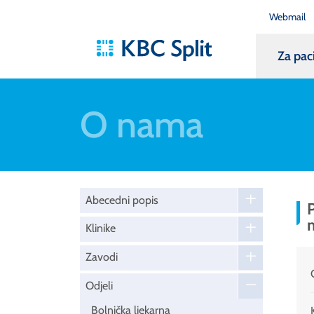
Webmail
Za pac
O nama
Abecedni popis
P
Klinike
Zavodi
Odjeli
Bolnička ljekarna