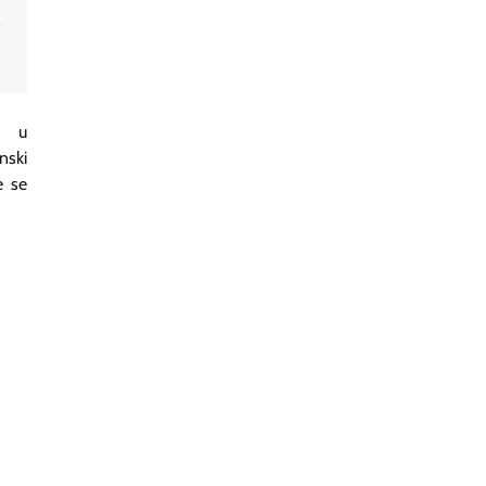
m u
nski
e se