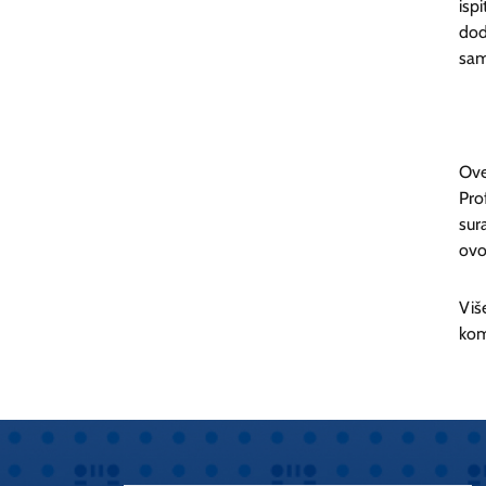
isp
dod
sam
Ove
Pro
su
ovo
Viš
kom