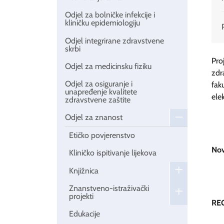
Odjel za bolničke infekcije i
kliničku epidemiologiju
Odjel integrirane zdravstvene
skrbi
Pr
Odjel za medicinsku fiziku
zdr
Odjel za osiguranje i
fak
unapređenje kvalitete
ele
zdravstvene zaštite
Odjel za znanost
Etičko povjerenstvo
Nov
Kliničko ispitivanje lijekova
Knjižnica
Znanstveno-istraživački
projekti
REG
Edukacije