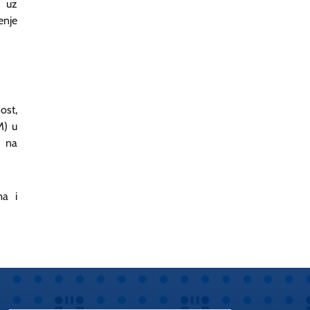
a uz
enje
ost,
M) u
 na
ma i