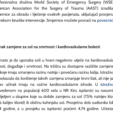
fesionalna društva
World Society of Emergency Surgery
(WSES
rican Association for the Surgery of Trauma
(AAST) izradil
ernice za obradu i liječenje ovakvih pacijenata, uključujući procjen
rebom kirurške intervencije. Smjernice možete pronaći na
poveznic
nak zamjene za sol na smrtnost i kardiovaskularne bolesti
nato je da uporaba soli u hrani negativno utječe na kardiovaskul
esti, događaje i smrtnost. Na tržištu su dostupne različite zamjen
 koje imaju smanjenu razinu natrija i povećanu razinu kalija. Istraživ
pokazala da korištenje takvih zamjena smanjuje krvni tlak, ali nije j
av učinak imaju na važne kardiovaskularne ishode. U
istraživ
vedenom na populaciji 600 sela u NR Kini, ispitanici su nasum
ijeljeni u skupine koje su dobile zamjenu za sol (75% natrijev klor
 kalijev klorid) ili običnu kuhinjsku sol. Prosječna dob sudionika bil
4 godine, a u prosjeku su ispitanici praćeni 4,74 godine. Učesta