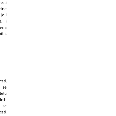
esti
eine
je i
ba i
oženi
ika,
sti,
i se
tetu
lnih
i se
sti.