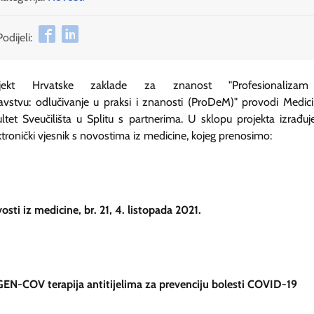
Podijeli:
ojekt Hrvatske zaklade za znanost "Profesionaliza
avstvu: odlučivanje u praksi i znanosti (ProDeM)" provodi Medici
ultet Sveučilišta u Splitu s partnerima. U sklopu projekta izrađuj
ktronički vjesnik s novostima iz medicine, kojeg prenosimo:
osti iz medicine, br. 21, 4. listopada 2021.
EN-COV terapija antitijelima za prevenciju bolesti COVID-19