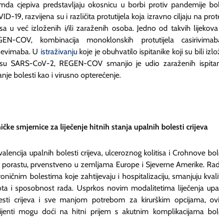
mda cjepiva predstavljaju okosnicu u borbi protiv pandemije bol
ID-19, razvijena su i različita protutijela koja izravno ciljaju na prot
usa u već izloženih i/ili zaraženih osoba. Jedno od takvih lijekova 
EN-COV, kombinacija monoklonskih protutijela casirivima
evimaba. U
istraživanju
koje je obuhvatilo ispitanike koji su bili izl
usu SARS-CoV-2, REGEN-COV smanjio je udio zaraženih ispitan
janje bolesti kao i virusno opterećenje.
ničke smjernice za liječenje hitnih stanja upalnih bolesti crijeva
valencija upalnih bolesti crijeva, ulceroznog kolitisa i Crohnove bole
u porastu, prvenstveno u zemljama Europe i Sjeverne Amerike. Rad
roničnim bolestima koje zahtijevaju i hospitalizaciju, smanjuju kvali
ota i sposobnost rada. Usprkos novim modalitetima liječenja upa
esti crijeva i sve manjom potrebom za kirurškim opcijama, ov
ijenti mogu doći na hitni prijem s akutnim komplikacijama bole