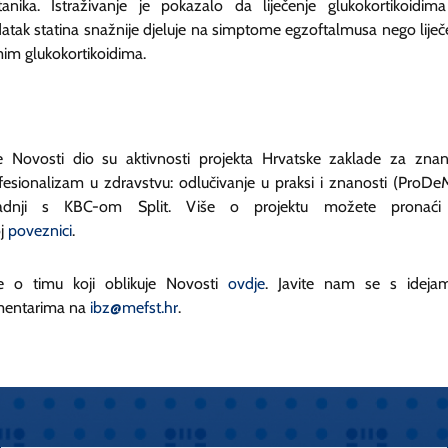
itanika. Istraživanje je pokazalo da liječenje glukokortikoidim
atak statina snažnije djeluje na simptome egzoftalmusa nego liječ
im glukokortikoidima.
 Novosti dio su aktivnosti projekta Hrvatske zaklade za znan
fesionalizam u zdravstvu: odlučivanje u praksi i znanosti (ProDe
radnji s KBC-om Split. Više o projektu možete pronaći
j
poveznici
.
e o timu koji oblikuje Novosti
ovdje
. Javite nam se s ideja
entarima na
ibz@mefst.hr
.