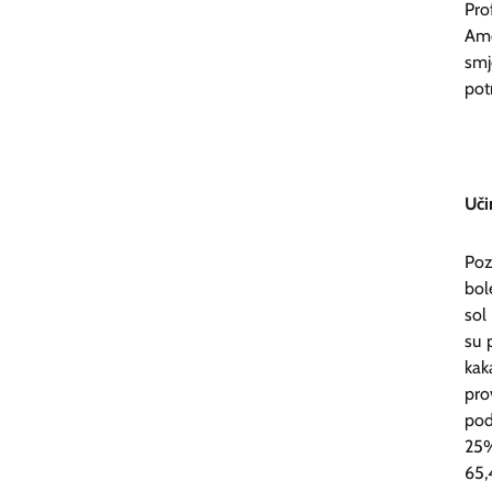
Pro
Ame
smj
pot
Uči
Poz
bol
sol
su 
kak
pro
pod
25%
65,