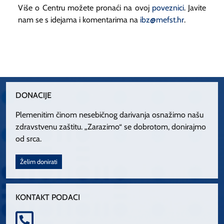
Više o Centru možete pronaći na ovoj
poveznici
. Javite
nam se s idejama i komentarima na
ibz@mefst.hr
.
DONACIJE
Plemenitim činom nesebičnog darivanja osnažimo našu
zdravstvenu zaštitu. „Zarazimo“ se dobrotom, donirajmo
od srca.
Želim donirati
KONTAKT PODACI