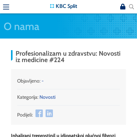
O nama
Profesionalizam u zdravstvu: Novosti
iz medicine #224
Objavljeno:
-
Kategorija:
Novosti
Podijeli:
Inhalirani treprostinil u idiopatskoj plućnoj fibrozi