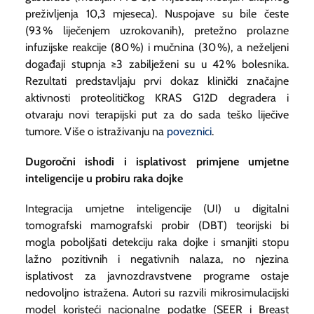
preživljenja 10,3 mjeseca). Nuspojave su bile česte
(93 % liječenjem uzrokovanih), pretežno prolazne
infuzijske reakcije (80 %) i mučnina (30 %), a neželjeni
događaji stupnja ≥3 zabilježeni su u 42 % bolesnika.
Rezultati predstavljaju prvi dokaz klinički značajne
aktivnosti proteolitičkog KRAS G12D degradera i
otvaraju novi terapijski put za do sada teško liječive
tumore. Više o istraživanju na
poveznici
.
Dugoročni ishodi i isplativost primjene umjetne
inteligencije u probiru raka dojke
Integracija umjetne inteligencije (UI) u digitalni
tomografski mamografski probir (DBT) teorijski bi
mogla poboljšati detekciju raka dojke i smanjiti stopu
lažno pozitivnih i negativnih nalaza, no njezina
isplativost za javnozdravstvene programe ostaje
nedovoljno istražena. Autori su razvili mikrosimulacijski
model koristeći nacionalne podatke (SEER i Breast