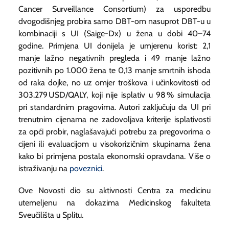
Cancer Surveillance Consortium) za usporedbu
dvogodišnjeg probira samo DBT-om nasuprot DBT-u u
kombinaciji s UI (Saige-Dx) u žena u dobi 40–74
godine. Primjena UI donijela je umjerenu korist: 2,1
manje lažno negativnih pregleda i 49 manje lažno
pozitivnih po 1.000 žena te 0,13 manje smrtnih ishoda
od raka dojke, no uz omjer troškova i učinkovitosti od
303.279 USD/QALY, koji nije isplativ u 98 % simulacija
pri standardnim pragovima. Autori zaključuju da UI pri
trenutnim cijenama ne zadovoljava kriterije isplativosti
za opći probir, naglašavajući potrebu za pregovorima o
cijeni ili evaluacijom u visokorizičnim skupinama žena
kako bi primjena postala ekonomski opravdana. Više o
istraživanju na
poveznici
.
Ove Novosti dio su aktivnosti Centra za medicinu
utemeljenu na dokazima Medicinskog fakulteta
Sveučilišta u Splitu.