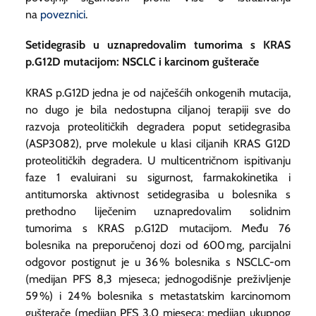
na
poveznici
.
Setidegrasib u uznapredovalim tumorima s KRAS
p.G12D mutacijom: NSCLC i karcinom gušterače
KRAS p.G12D jedna je od najčešćih onkogenih mutacija,
no dugo je bila nedostupna ciljanoj terapiji sve do
razvoja proteolitičkih degradera poput setidegrasiba
(ASP3082), prve molekule u klasi ciljanih KRAS G12D
proteolitičkih degradera. U multicentričnom ispitivanju
faze 1 evaluirani su sigurnost, farmakokinetika i
antitumorska aktivnost setidegrasiba u bolesnika s
prethodno liječenim uznapredovalim solidnim
tumorima s KRAS p.G12D mutacijom. Među 76
bolesnika na preporučenoj dozi od 600 mg, parcijalni
odgovor postignut je u 36 % bolesnika s NSCLC-om
(medijan PFS 8,3 mjeseca; jednogodišnje preživljenje
59 %) i 24 % bolesnika s metastatskim karcinomom
gušterače (medijan PFS 3,0 mjeseca; medijan ukupnog