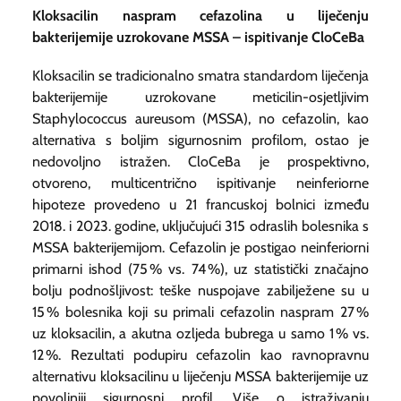
Kloksacilin naspram cefazolina u liječenju
bakterijemije uzrokovane MSSA – ispitivanje CloCeBa
Kloksacilin se tradicionalno smatra standardom liječenja
bakterijemije uzrokovane meticilin-osjetljivim
Staphylococcus aureusom (MSSA), no cefazolin, kao
alternativa s boljim sigurnosnim profilom, ostao je
nedovoljno istražen. CloCeBa je prospektivno,
otvoreno, multicentrično ispitivanje neinferiorne
hipoteze provedeno u 21 francuskoj bolnici između
2018. i 2023. godine, uključujući 315 odraslih bolesnika s
MSSA bakterijemijom. Cefazolin je postigao neinferiorni
primarni ishod (75 % vs. 74 %), uz statistički značajno
bolju podnošljivost: teške nuspojave zabilježene su u
15 % bolesnika koji su primali cefazolin naspram 27 %
uz kloksacilin, a akutna ozljeda bubrega u samo 1 % vs.
12 %. Rezultati podupiru cefazolin kao ravnopravnu
alternativu kloksacilinu u liječenju MSSA bakterijemije uz
povoljniji sigurnosni profil. Više o istraživanju