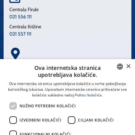
Centrala Firule
021 556 111
Centrala Križine
021 557 111
×
Spinčićeva 1, 21000 Split
Ova internetska stranica
Hrvatska
upotrebljava kolačiće.
CROATIAN
Ova internetska stranica upotrebljava kolačiće u svrhe poboljšanja
korisničkog iskustva. Uporabom internetske stranice prihvaćate sve
ENGLISH
kolačiće sukladno našoj
Politici kolačića.
office@kbsplit.hr
NUŽNO POTREBNI KOLAČIĆI
LINKOVI
IZVEDBENI KOLAČIĆI
CILJANI KOLAČIĆI
Uvjeti korištenja
FUNKCIONALNI KOLAČIĆI