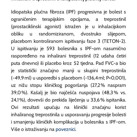
Idiopatska plućna fibroza (IPF) progresivna je bolest s
ograničenim terapijskim opcijama, a treprostinil
(prostaciklinski agonist) istražen je u inhalacijskom
obliku u randomiziranom, dvostruko slijepom,
placebom kontroliranom ispitivanju faze 3 (TETON-2).
U ispitivanju je 593 bolesnika s IPF-om nasumično
raspoređeno na inhalirani treprostinil (12 udaha četiri
puta dnevno) ili placebo kroz 52 tjedna. Pad FVC-a bio
je statistički značajno manji u skupini treprostinila
(−49,9 ml) u usporedbi s placebom (−136,4 ml; P<0,001),
uz nižu stopu kliničkog pogoršanja (27,2 % naspram
39,0 %). Kašalj je bio najčešća nuspojava (48,3 % vs.
24,1 %), dovevši do prekida liječenja u 33,6 % ispitanika.
Ovi rezultati upućuju na klinički značajnu korist
inhaliranog treprostinila u usporavanju progresije bolesti
i smanjenju kliničkih komplikacija u bolesnika s IPF-om.
Više o istraživanju na
poveznici
.