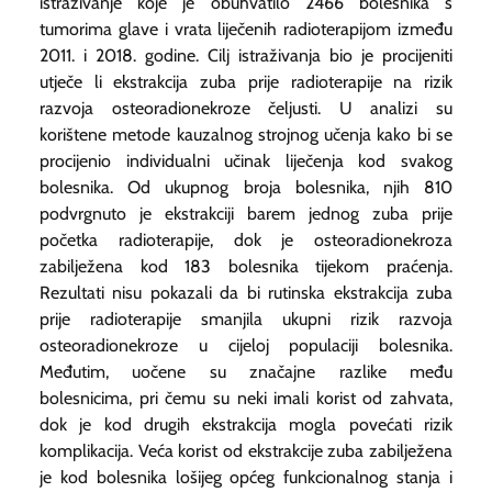
istraživanje koje je obuhvatilo 2466 bolesnika s
tumorima glave i vrata liječenih radioterapijom između
2011. i 2018. godine. Cilj istraživanja bio je procijeniti
utječe li ekstrakcija zuba prije radioterapije na rizik
razvoja osteoradionekroze čeljusti. U analizi su
korištene metode kauzalnog strojnog učenja kako bi se
procijenio individualni učinak liječenja kod svakog
bolesnika. Od ukupnog broja bolesnika, njih 810
podvrgnuto je ekstrakciji barem jednog zuba prije
početka radioterapije, dok je osteoradionekroza
zabilježena kod 183 bolesnika tijekom praćenja.
Rezultati nisu pokazali da bi rutinska ekstrakcija zuba
prije radioterapije smanjila ukupni rizik razvoja
osteoradionekroze u cijeloj populaciji bolesnika.
Međutim, uočene su značajne razlike među
bolesnicima, pri čemu su neki imali korist od zahvata,
dok je kod drugih ekstrakcija mogla povećati rizik
komplikacija. Veća korist od ekstrakcije zuba zabilježena
je kod bolesnika lošijeg općeg funkcionalnog stanja i