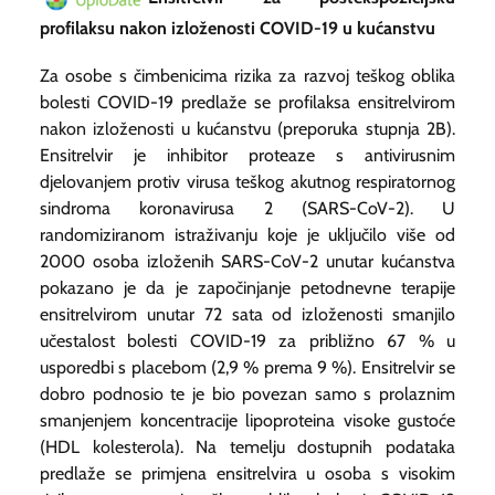
profilaksu nakon izloženosti COVID-19 u kućanstvu
Za osobe s čimbenicima rizika za razvoj teškog oblika
bolesti COVID-19 predlaže se profilaksa ensitrelvirom
nakon izloženosti u kućanstvu (preporuka stupnja 2B).
Ensitrelvir je inhibitor proteaze s antivirusnim
djelovanjem protiv virusa teškog akutnog respiratornog
sindroma koronavirusa 2 (SARS-CoV-2). U
randomiziranom istraživanju koje je uključilo više od
2000 osoba izloženih SARS-CoV-2 unutar kućanstva
pokazano je da je započinjanje petodnevne terapije
ensitrelvirom unutar 72 sata od izloženosti smanjilo
učestalost bolesti COVID-19 za približno 67 % u
usporedbi s placebom (2,9 % prema 9 %). Ensitrelvir se
dobro podnosio te je bio povezan samo s prolaznim
smanjenjem koncentracije lipoproteina visoke gustoće
(HDL kolesterola). Na temelju dostupnih podataka
predlaže se primjena ensitrelvira u osoba s visokim