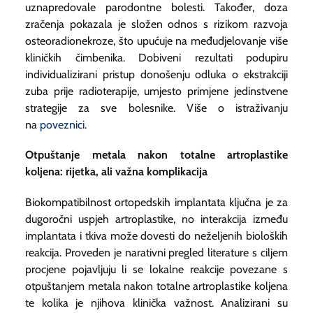
uznapredovale parodontne bolesti. Također, doza
zračenja pokazala je složen odnos s rizikom razvoja
osteoradionekroze, što upućuje na međudjelovanje više
kliničkih čimbenika. Dobiveni rezultati podupiru
individualizirani pristup donošenju odluka o ekstrakciji
zuba prije radioterapije, umjesto primjene jedinstvene
strategije za sve bolesnike. Više o istraživanju
na
poveznici
.
Otpuštanje metala nakon totalne artroplastike
koljena: rijetka, ali važna komplikacija
Biokompatibilnost ortopedskih implantata ključna je za
dugoročni uspjeh artroplastike, no interakcija između
implantata i tkiva može dovesti do neželjenih bioloških
reakcija. Proveden je narativni pregled literature s ciljem
procjene pojavljuju li se lokalne reakcije povezane s
otpuštanjem metala nakon totalne artroplastike koljena
te kolika je njihova klinička važnost. Analizirani su