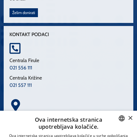
Želim donirati
KONTAKT PODACI
Centrala Firule
021 556 111
Centrala Križine
021 557 111
×
Spinčićeva 1, 21000 Split
Ova internetska stranica
Hrvatska
upotrebljava kolačiće.
CROATIAN
Ova internetska stranica upotrebljava kolačiće u svrhe poboljšanja