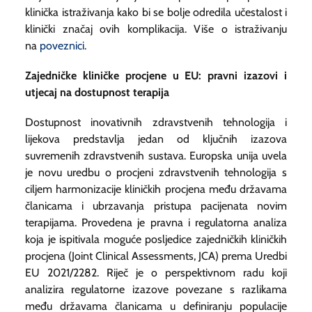
klinička istraživanja kako bi se bolje odredila učestalost i
klinički značaj ovih komplikacija. Više o istraživanju
na
poveznici
.
Zajedničke kliničke procjene u EU: pravni izazovi i
utjecaj na dostupnost terapija
Dostupnost inovativnih zdravstvenih tehnologija i
lijekova predstavlja jedan od ključnih izazova
suvremenih zdravstvenih sustava. Europska unija uvela
je novu uredbu o procjeni zdravstvenih tehnologija s
ciljem harmonizacije kliničkih procjena među državama
članicama i ubrzavanja pristupa pacijenata novim
terapijama. Provedena je pravna i regulatorna analiza
koja je ispitivala moguće posljedice zajedničkih kliničkih
procjena (Joint Clinical Assessments, JCA) prema Uredbi
EU 2021/2282. Riječ je o perspektivnom radu koji
analizira regulatorne izazove povezane s razlikama
među državama članicama u definiranju populacije