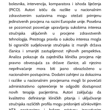
bolesnika, intervencija, komparatora i ishoda liječenja
(PICO). Autori ističu da razlike u nacionalnim
zdravstvenim sustavima mogu otežati primjenu
jedinstvenih procjena na razini Europske unije. Posebna
se pozornost posvećuje upravljanju sukobima interesa
stručnjaka uključenih u procjene zdravstvenih
tehnologija. Prestroga pravila o sukobu interesa mogla
bi ograničiti sudjelovanje stručnjaka iz manjih država
članica i smanjiti zastupljenost njihovih perspektiva.
Analiza pokazuje da zajednička klinička procjena nije
pravno obvezujuća za države članice, ali njezino
neprihvaćanje mora biti jasno obrazloženo u
nacionalnim postupcima. Dodatni zahtjevi za dokazima
i razlike u nacionalnim procjenama mogli bi povećati
administrativno opterećenje te odgoditi dostupnost
novih terapija pacijentima. Autori zaključuju da
kvalitetno definiranje kliničkih pitanja i uključivanje
stručnjaka različitih profila mogu pridonijeti učinkovitijim
HTA postupcima i bržem pristupu inovativnim