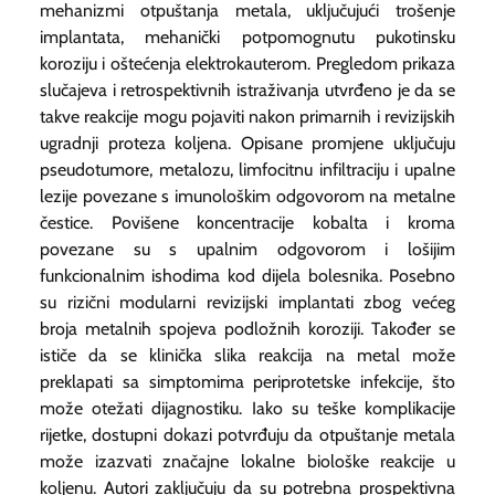
mehanizmi otpuštanja metala, uključujući trošenje
implantata, mehanički potpomognutu pukotinsku
koroziju i oštećenja elektrokauterom. Pregledom prikaza
slučajeva i retrospektivnih istraživanja utvrđeno je da se
takve reakcije mogu pojaviti nakon primarnih i revizijskih
ugradnji proteza koljena. Opisane promjene uključuju
pseudotumore, metalozu, limfocitnu infiltraciju i upalne
lezije povezane s imunološkim odgovorom na metalne
čestice. Povišene koncentracije kobalta i kroma
povezane su s upalnim odgovorom i lošijim
funkcionalnim ishodima kod dijela bolesnika. Posebno
su rizični modularni revizijski implantati zbog većeg
broja metalnih spojeva podložnih koroziji. Također se
ističe da se klinička slika reakcija na metal može
preklapati sa simptomima periprotetske infekcije, što
može otežati dijagnostiku. Iako su teške komplikacije
rijetke, dostupni dokazi potvrđuju da otpuštanje metala
može izazvati značajne lokalne biološke reakcije u
koljenu. Autori zaključuju da su potrebna prospektivna