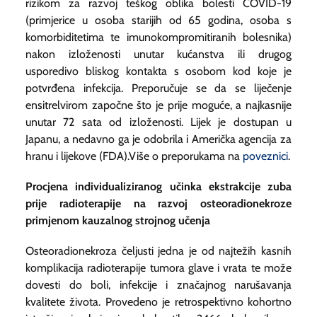
rizikom za razvoj teškog oblika bolesti COVID-19
(primjerice u osoba starijih od 65 godina, osoba s
komorbiditetima te imunokompromitiranih bolesnika)
nakon izloženosti unutar kućanstva ili drugog
usporedivo bliskog kontakta s osobom kod koje je
potvrđena infekcija. Preporučuje se da se liječenje
ensitrelvirom započne što je prije moguće, a najkasnije
unutar 72 sata od izloženosti. Lijek je dostupan u
Japanu, a nedavno ga je odobrila i Američka agencija za
hranu i lijekove (FDA).Više o preporukama na
poveznici
.
Procjena individualiziranog učinka ekstrakcije zuba
prije radioterapije na razvoj osteoradionekroze
primjenom kauzalnog strojnog učenja
Osteoradionekroza čeljusti jedna je od najtežih kasnih
komplikacija radioterapije tumora glave i vrata te može
dovesti do boli, infekcije i značajnog narušavanja
kvalitete života. Provedeno je retrospektivno kohortno