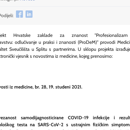
Podijeli:
ojekt Hrvatske zaklade za znanost "Profesionaliza
avstvu: odlučivanje u praksi i znanosti (ProDeM)" provodi Medici
ultet Sveučilišta u Splitu s partnerima. U sklopu projekta izrađuj
ktronički vjesnik s novostima iz medicine, kojeg prenosimo:
osti iz medicine, br. 28, 19. studeni 2021.
ezanost samodijagnosticirane COVID-19 infekcije i rezul
ološkog testa na SARS-CoV-2 s ustrajnim fizičkim simpto