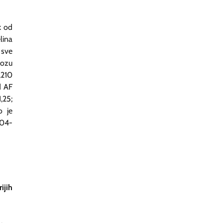
k od
lina
 sve
dozu
,210
d AF
,25;
o je
,04-
ijih