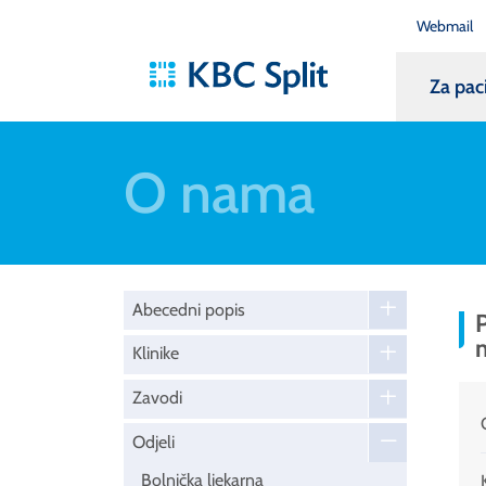
Webmail
Za pac
O nama
Abecedni popis
P
Klinike
Zavodi
Odjeli
Bolnička ljekarna