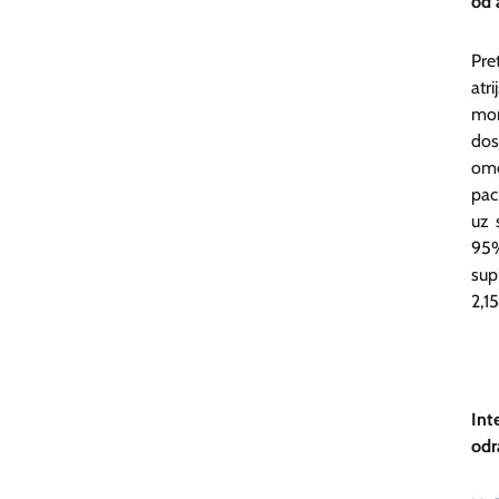
od 
Pre
atr
mor
dos
ome
pac
uz 
95%
sup
2,15
Int
odr