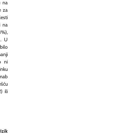
u na
e za
esti
i na
%),
). U
bilo
anji
o ni
inku
imab
ešću
 ili
izik