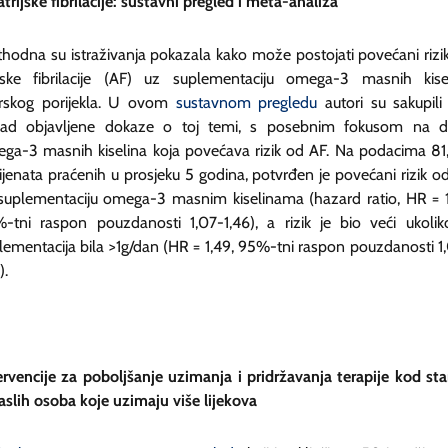
atrijske fibrilacije: sustavni pregled i meta-analiza
thodna su istraživanja pokazala kako može postojati povećani rizi
ijske fibrilacije (AF) uz suplementaciju omega-3 masnih kise
skog porijekla. U ovom
sustavnom pregledu
autori su sakupili
ad objavljene dokaze o toj temi, s posebnim fokusom na 
ga-3 masnih kiselina koja povećava rizik od AF. Na podacima 81
ijenata praćenih u prosjeku 5 godina, potvrđen je povećani rizik o
suplementaciju omega-3 masnim kiselinama (hazard ratio, HR = 1
-tni raspon pouzdanosti 1,07-1,46), a rizik je bio veći ukolik
lementacija bila >1g/dan (HR = 1,49, 95%-tni raspon pouzdanosti 1
).
ervencije za poboljšanje uzimanja i pridržavanja terapije kod star
aslih osoba koje uzimaju više lijekova