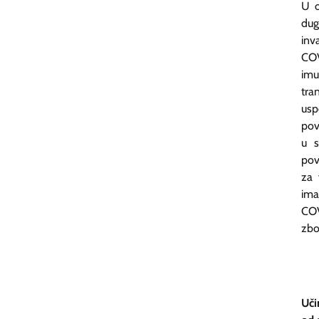
U o
dug
inv
COV
im
tra
usp
pov
u s
pov
za 
ima
COV
zbo
Uči