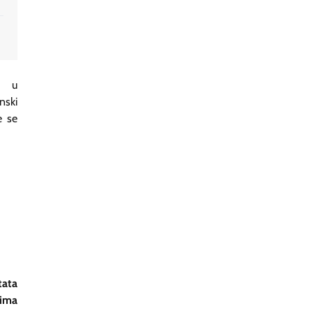
m u
nski
e se
tata
mima