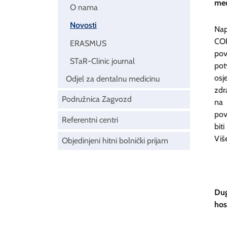
međ
O nama
Novosti
Nap
CO
ERASMUS
pov
STaR-Clinic journal
pot
osj
Odjel za dentalnu medicinu
zdr
Podružnica Zagvozd
na 
pov
Referentni centri
bit
Viš
Objedinjeni hitni bolnički prijam
Dug
hos