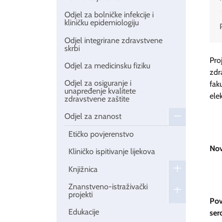
Odjel za bolničke infekcije i
kliničku epidemiologiju
Odjel integrirane zdravstvene
skrbi
Pr
Odjel za medicinsku fiziku
zdr
Odjel za osiguranje i
fak
unapređenje kvalitete
ele
zdravstvene zaštite
Odjel za znanost
Etičko povjerenstvo
Nov
Kliničko ispitivanje lijekova
Knjižnica
Znanstveno-istraživački
projekti
Pov
Edukacije
ser