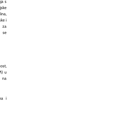
ja s
jske
ina,
ke i
e za
i se
ost,
M) u
 na
ma i