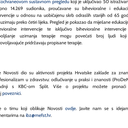
Cochraneovom sustavnom pregledu
koji je uključivao 50 istraživan
pno 14.269 sudionika, proučavane su bihevioralne i edukaci
ervencije u odnosu na uobičajenu skrb odraslih starijih od 65 god
i uzimaju preko četiri lijeka. Pregled je pokazao da miješane edukacijs
evioralne intervencije te isključivo bihevioralne intervencij
oljšanje uzimanja terapije mogu povećati broj ljudi koj
ovoljavajuće pridržavaju propisane terapije.
 Novosti dio su aktivnosti projekta Hrvatske zaklade za znan
fesionalizam u zdravstvu: odlučivanje u praksi i znanosti (ProDe
radnji s KBC-om Split. Više o projektu možete pronaći
j
poveznici
.
e o timu koji oblikuje Novosti
ovdje
. Javite nam se s ideja
entarima na
ibz@mefst.hr
.