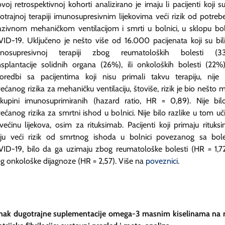
voj retrospektivnoj kohorti analizirano je imaju li pacijenti koji s
otrajnoj terapiji imunosupresivnim lijekovima veći rizik od potreb
azivnom mehaničkom ventilacijom i smrti u bolnici, u sklopu bol
ID-19. Uključeno je nešto više od 16.000 pacijenata koji su bil
unosupresivnoj terapiji zbog reumatoloških bolesti (33
nsplantacije solidnih organa (26%), ili onkoloških bolesti (22%
oredbi sa pacijentima koji nisu primali takvu terapiju, nije 
ećanog rizika za mehaničku ventilaciju, štoviše, rizik je bio nešto m
kupini imunosuprimiranih (hazard ratio, HR = 0,89). Nije bil
ećanog rizika za smrtni ishod u bolnici. Nije bilo razlike u tom uč
većinu lijekova, osim za rituksimab. Pacijenti koji primaju rituks
ju veći rizik od smrtnog ishoda u bolnici povezanog sa bol
ID-19, bilo da ga uzimaju zbog reumatološke bolesti (HR = 1,72)
g onkološke dijagnoze (HR = 2,57). Više na
poveznici
.
nak dugotrajne suplementacije omega-3 masnim kiselinama na r