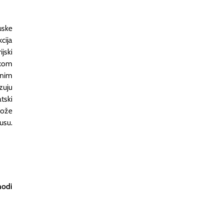
uske
ija
jski
tkom
enim
zuju
tski
može
usu.
hodi