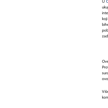
U
uku
int
koj
bih
pob
zad
Ove
Pro
su
ovo
Viš
kom