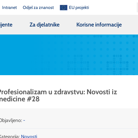
Intranet
Odjel za znanost
EU projekti
ijente
Za djelatnike
Korisne informacije
rofesionalizam u zdravstvu: Novosti iz
medicine #28
Objavljeno:
-
Kategorija:
Novosti