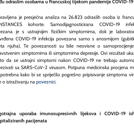
u odraslim osobama u Francuskoj tijekom pandemije COVID-19
ravljena je presječna analiza na 26.823 odraslih osoba iz franc
NSTANCES kohorte. Samodijagnosticirana COVID-19 infekc
ezana je s ustrajnijim fizičkim simptomima, dok je laboratori
vrđena COVID-19 infekcija povezana samo s anosmijom (gubi
eta njuha). Te povezanosti su bile neovisne o samoprocijenj
avstvenim simptomima ili simptomima depresije. Ovi rezultati uka
to da se ustrajni simptomi nakon COVID-19 ne trebaju automa
ezivati sa SARS-CoV-2 virusom. Potpuna medicinska procjena 
i potrebna kako bi se spriječilo pogrešno pripisivanje simptoma vir
e o istraživanju na
poveznici
.
otrajna uporaba imunosupresivnih lijekova i COVID-19 is
pitaliziranih pacijenata