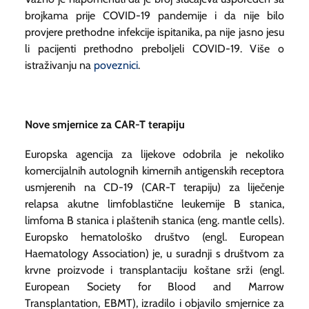
brojkama prije COVID-19 pandemije i da nije bilo
provjere prethodne infekcije ispitanika, pa nije jasno jesu
li pacijenti prethodno preboljeli COVID-19. Više o
istraživanju na
poveznici
.
Nove smjernice za CAR-T terapiju
Europska agencija za lijekove odobrila je nekoliko
komercijalnih autolognih kimernih antigenskih receptora
usmjerenih na CD-19 (CAR-T terapiju) za liječenje
relapsa akutne limfoblastične leukemije B stanica,
limfoma B stanica i plaštenih stanica (eng.
mantle cells
).
Europsko hematološko društvo (engl.
European
Haematology Association
) je, u suradnji s društvom za
krvne proizvode i transplantaciju koštane srži (engl.
European Society for Blood and Marrow
Transplantation
, EBMT), izradilo i objavilo smjernice za