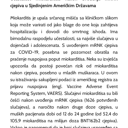
cjepiva u Sjedinjenim Američkim Državama
Miokarditis je upala srčanog mišića sa kliničkom slikom
koja može varirati od jako blage do one koja zahtijeva
hospitalizaciju i dovodi do smrtnog ishoda. Ima
bimodalnu raspodjelu učestalosti, sa najviše slučajeva u
dojenčadi i adolescenata. S uvođenjem mRNK cjepiva
za COVID-19, posebna se pozornost obratila na
praćenje nuspojava poput miokarditisa. Neka su izvješća
upozorila da postoji povećan rizik od miokarditisa
nakon cjepiva, posebno u mladih muškaraca. U ovom
su istraživanju sakupljeni podaci iz američkog registra za
prijavu nuspojava (engl.
Vaccine Adverse Event
Reporting System
, VAERS). Slučajevi miokarditisa su bili
češći nakon uvođenja mRNK cjepiva (1626 potvrđenih
slučajeva), a naročito nakon druge doze cjepiva, u
muških pacijenata dobi od 12 do 24 godine (od 52,4 do
105,9 miokarditisa na milijun doza BNT162b2 cjepiva).
Važno je napomenuti da je broj slučajeva uspoređen sa