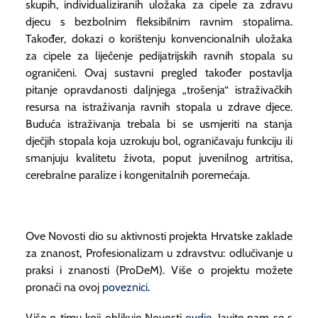
skupih, individualiziranih uložaka za cipele za zdravu
djecu s bezbolnim fleksibilnim ravnim stopalima.
Također, dokazi o korištenju konvencionalnih uložaka
za cipele za liječenje pedijatrijskih ravnih stopala su
ograničeni. Ovaj sustavni pregled također postavlja
pitanje opravdanosti daljnjega „trošenja“ istraživačkih
resursa na istraživanja ravnih stopala u zdrave djece.
Buduća istraživanja trebala bi se usmjeriti na stanja
dječjih stopala koja uzrokuju bol, ograničavaju funkciju ili
smanjuju kvalitetu života, poput juvenilnog artritisa,
cerebralne paralize i kongenitalnih poremećaja.
Ove Novosti dio su aktivnosti projekta Hrvatske zaklade
za znanost, Profesionalizam u zdravstvu: odlučivanje u
praksi i znanosti (ProDeM). Više o projektu možete
pronaći na ovoj
poveznici
.
Više o timu koji oblikuje Novosti
ovdje
. Javite nam se s