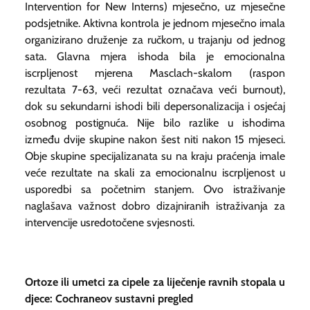
Intervention for New Interns
) mjesečno, uz mjesečne
podsjetnike. Aktivna kontrola je jednom mjesečno imala
organizirano druženje za ručkom, u trajanju od jednog
sata. Glavna mjera ishoda bila je emocionalna
iscrpljenost mjerena Masclach-skalom (raspon
rezultata 7-63, veći rezultat označava veći
burnout
),
dok su sekundarni ishodi bili depersonalizacija i osjećaj
osobnog postignuća. Nije bilo razlike u ishodima
između dvije skupine nakon šest niti nakon 15 mjeseci.
Obje skupine specijalizanata su na kraju praćenja imale
veće rezultate na skali za emocionalnu iscrpljenost u
usporedbi sa početnim stanjem. Ovo istraživanje
naglašava važnost dobro dizajniranih istraživanja za
intervencije usredotočene svjesnosti.
Ortoze ili umetci za cipele za liječenje ravnih stopala u
djece: Cochraneov sustavni pregled