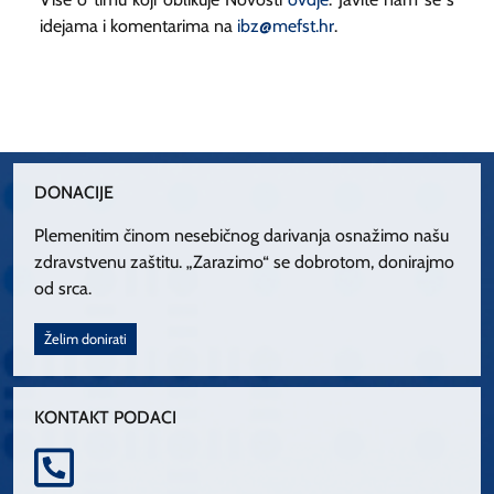
idejama i komentarima na
ibz@mefst.hr
.
DONACIJE
Plemenitim činom nesebičnog darivanja osnažimo našu
zdravstvenu zaštitu. „Zarazimo“ se dobrotom, donirajmo
od srca.
Želim donirati
KONTAKT PODACI