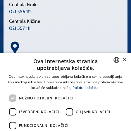
Centrala Firule
021 556 111
Centrala Križine
021 557 111
×
Spinčićeva 1, 21000 Split
Ova internetska stranica
Hrvatska
upotrebljava kolačiće.
CROATIAN
Ova internetska stranica upotrebljava kolačiće u svrhe poboljšanja
korisničkog iskustva. Uporabom internetske stranice prihvaćate sve
ENGLISH
kolačiće sukladno našoj
Politici kolačića.
office@kbsplit.hr
NUŽNO POTREBNI KOLAČIĆI
LINKOVI
IZVEDBENI KOLAČIĆI
CILJANI KOLAČIĆI
Uvjeti korištenja
FUNKCIONALNI KOLAČIĆI