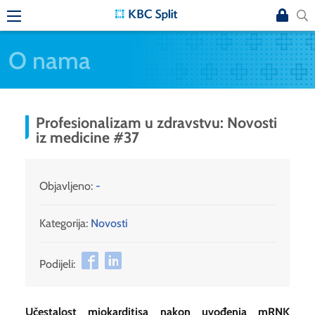
O nama
Profesionalizam u zdravstvu: Novosti
iz medicine #37
Objavljeno:
-
Kategorija:
Novosti
Podijeli:
Učestalost miokarditisa nakon uvođenja mRNK