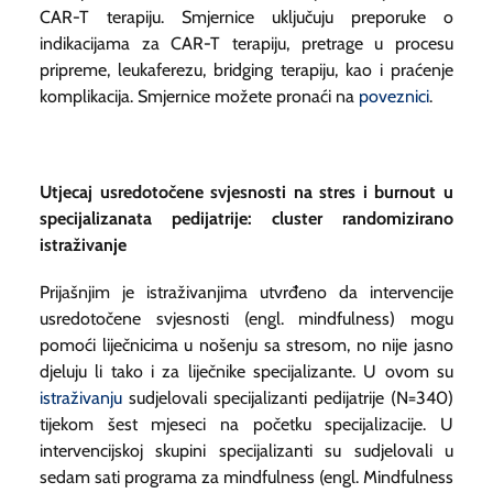
CAR-T terapiju. Smjernice uključuju preporuke o
indikacijama za CAR-T terapiju, pretrage u procesu
pripreme, leukaferezu,
bridging
terapiju, kao i praćenje
komplikacija. Smjernice možete pronaći na
poveznici
.
Utjecaj usredotočene svjesnosti na stres i
burnout
u
specijalizanata pedijatrije: cluster randomizirano
istraživanje
Prijašnjim je istraživanjima utvrđeno da intervencije
usredotočene svjesnosti (engl.
mindfulness
) mogu
pomoći liječnicima u nošenju sa stresom, no nije jasno
djeluju li tako i za liječnike specijalizante. U ovom su
istraživanju
sudjelovali specijalizanti pedijatrije (N=340)
tijekom šest mjeseci na početku specijalizacije. U
intervencijskoj skupini specijalizanti su sudjelovali u
sedam sati programa za
mindfulness
(engl.
Mindfulness