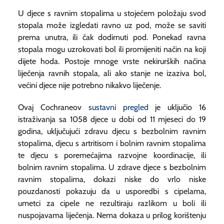
U djece s ravnim stopalima u stojećem položaju svod
stopala može izgledati ravno uz pod, može se saviti
prema unutra, ili čak dodirnuti pod. Ponekad ravna
stopala mogu uzrokovati bol ili promijeniti način na koji
dijete hoda. Postoje mnoge vrste nekirurških načina
liječenja ravnih stopala, ali ako stanje ne izaziva bol,
većini djece nije potrebno nikakvo liječenje.
Ovaj Cochraneov
sustavni pregled
je uključio 16
istraživanja sa 1058 djece u dobi od 11 mjeseci do 19
godina, uključujući zdravu djecu s bezbolnim ravnim
stopalima, djecu s artritisom i bolnim ravnim stopalima
te djecu s poremećajima razvojne koordinacije, ili
bolnim ravnim stopalima. U zdrave djece s bezbolnim
ravnim stopalima, dokazi niske do vrlo niske
pouzdanosti pokazuju da u usporedbi s cipelama,
umetci za cipele ne rezultiraju razlikom u boli ili
nuspojavama liječenja. Nema dokaza u prilog korištenju