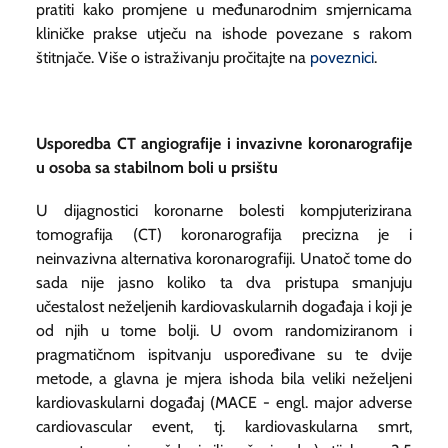
pratiti kako promjene u međunarodnim smjernicama
kliničke prakse utječu na ishode povezane s rakom
štitnjače. Više o istraživanju pročitajte na
poveznici
.
Usporedba CT angiografije i invazivne koronarografije
u osoba sa stabilnom boli u prsištu
U dijagnostici koronarne bolesti kompjuterizirana
tomografija (CT) koronarografija precizna je i
neinvazivna alternativa koronarografiji. Unatoč tome do
sada nije jasno koliko ta dva pristupa smanjuju
učestalost neželjenih kardiovaskularnih događaja i koji je
od njih u tome bolji. U ovom randomiziranom i
pragmatičnom ispitvanju uspoređivane su te dvije
metode, a glavna je mjera ishoda bila veliki neželjeni
kardiovaskularni događaj (MACE - engl.
major adverse
cardiovascular event
, tj. kardiovaskularna smrt,