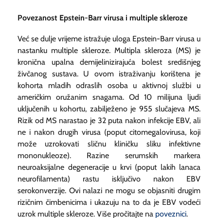
Povezanost Epstein-Barr virusa i multiple skleroze
Već se dulje vrijeme istražuje uloga Epstein-Barr virusa u
nastanku multiple skleroze. Multipla skleroza (MS) je
kronična upalna demijelinizirajuća bolest središnjeg
živčanog sustava. U ovom istraživanju korištena je
kohorta mladih odraslih osoba u aktivnoj službi u
američkim oružanim snagama. Od 10 milijuna ljudi
uključenih u kohortu, zabilježeno je 955 slučajeva MS.
Rizik od MS narastao je 32 puta nakon infekcije EBV, ali
ne i nakon drugih virusa (poput citomegalovirusa, koji
može uzrokovati sličnu kliničku sliku infektivne
mononukleoze). Razine serumskih markera
neuroaksijalne degeneracije u krvi (poput lakih lanaca
neurofilamenta) rastu isključivo nakon EBV
serokonverzije. Ovi nalazi ne mogu se objasniti drugim
rizičnim čimbenicima i ukazuju na to da je EBV vodeći
uzrok multiple skleroze. Više pročitajte na
poveznici
.