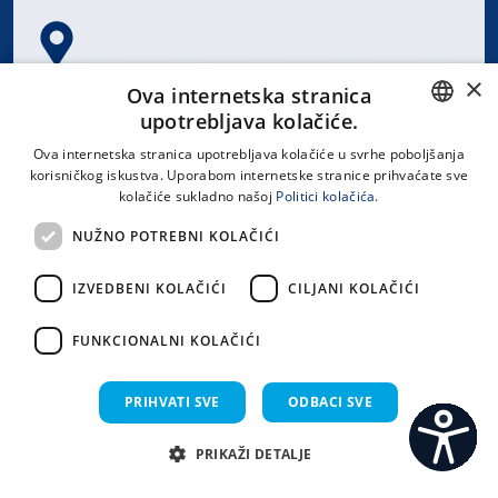
×
Spinčićeva 1, 21000 Split
Ova internetska stranica
Hrvatska
upotrebljava kolačiće.
CROATIAN
Ova internetska stranica upotrebljava kolačiće u svrhe poboljšanja
korisničkog iskustva. Uporabom internetske stranice prihvaćate sve
ENGLISH
kolačiće sukladno našoj
Politici kolačića.
office@kbsplit.hr
NUŽNO POTREBNI KOLAČIĆI
LINKOVI
IZVEDBENI KOLAČIĆI
CILJANI KOLAČIĆI
Uvjeti korištenja
FUNKCIONALNI KOLAČIĆI
Izjava o pristupačnosti
PRIHVATI SVE
ODBACI SVE
PRIKAŽI DETALJE
C
S
Sva prava pridržana KBC Split 2026.