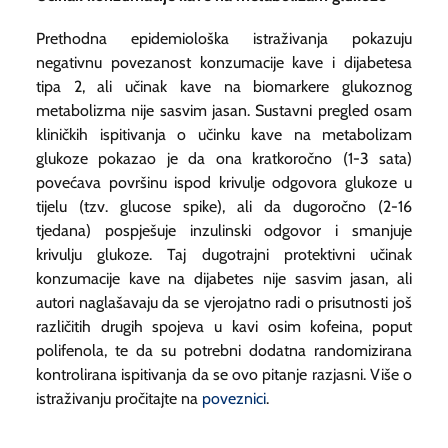
Prethodna epidemiološka istraživanja pokazuju
negativnu povezanost konzumacije kave i dijabetesa
tipa 2, ali učinak kave na biomarkere glukoznog
metabolizma nije sasvim jasan. Sustavni pregled osam
kliničkih ispitivanja o učinku kave na metabolizam
glukoze pokazao je da ona kratkoročno (1-3 sata)
povećava površinu ispod krivulje odgovora glukoze u
tijelu (tzv. glucose spike), ali da dugoročno (2-16
tjedana) pospješuje inzulinski odgovor i smanjuje
krivulju glukoze. Taj dugotrajni protektivni učinak
konzumacije kave na dijabetes nije sasvim jasan, ali
autori naglašavaju da se vjerojatno radi o prisutnosti još
različitih drugih spojeva u kavi osim kofeina, poput
polifenola, te da su potrebni dodatna randomizirana
kontrolirana ispitivanja da se ovo pitanje razjasni. Više o
istraživanju pročitajte na
poveznici
.