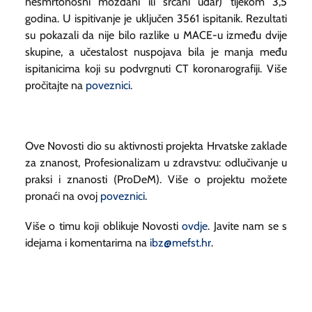
nesmrtonosni moždani ili srčani udar) tijekom 3,5
godina. U ispitivanje je uključen 3561 ispitanik. Rezultati
su pokazali da nije bilo razlike u MACE-u između dvije
skupine, a učestalost nuspojava bila je manja među
ispitanicima koji su podvrgnuti CT koronarografiji. Više
pročitajte na
poveznici
.
Ove Novosti dio su aktivnosti projekta Hrvatske zaklade
za znanost, Profesionalizam u zdravstvu: odlučivanje u
praksi i znanosti (ProDeM). Više o projektu možete
pronaći na ovoj
poveznici
.
Više o timu koji oblikuje Novosti
ovdje
. Javite nam se s
idejama i komentarima na
ibz@mefst.hr
.