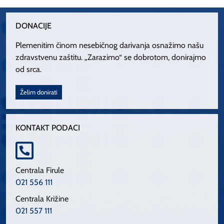
DONACIJE
Plemenitim činom nesebičnog darivanja osnažimo našu
zdravstvenu zaštitu. „Zarazimo“ se dobrotom, donirajmo
od srca.
Želim donirati
KONTAKT PODACI
Centrala Firule
021 556 111
Centrala Križine
021 557 111