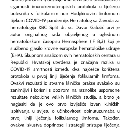
sigurnosti imunokemoterapijskih protokola u liječenju
bolesnika s folikularnim non Hodgkinovim limfomom
tijekom COVID-19 pandemije. Hematolog sa Zavoda za
hematologiju KBC Split dr. sc. Davor Galušić prvi je
autor originalnog rada objavljenog u uglednom
hematološkom časopisu Hemasphere (IF 8,3) koji je
službeno glasilo krovne europske hematološke udruge
(EHA). Skupnom analizom svih hematoloških centara u
Republici Hrvatskoj utvrđena je značajna razlika u
COVID-19 smrtnosti između dva najčešće korištena
protokola u prvoj liniji liječenja folikularnih limfoma.
Ovakvi rezultati iz stvarne kliničke prakse svakako su
zanimljivi i korisni s obzirom na raznolike usporedne
rezultate nekolicine velikih kliničkih studija, a bitno je
naglasiti da je ovo prvo izviješće izvan kliničkih
ispitivanja u svijetu o učinkovitosti obinutuzumaba u
prvoj liniji liječenja folikularnog limfoma. Također,
ovakva iskustva doprinose i strategiji pristupa liječenja