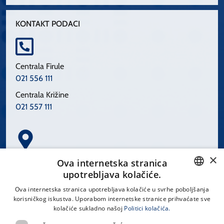
KONTAKT PODACI
Centrala Firule
021 556 111
Centrala Križine
021 557 111
×
Spinčićeva 1, 21000 Split
Ova internetska stranica
Hrvatska
upotrebljava kolačiće.
CROATIAN
Ova internetska stranica upotrebljava kolačiće u svrhe poboljšanja
korisničkog iskustva. Uporabom internetske stranice prihvaćate sve
ENGLISH
kolačiće sukladno našoj
Politici kolačića.
office@kbsplit.hr