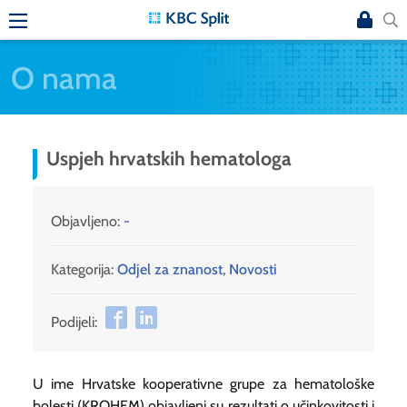
O nama
Uspjeh hrvatskih hematologa
Objavljeno:
-
Kategorija:
Odjel za znanost
,
Novosti
Podijeli:
U ime Hrvatske kooperativne grupe za hematološke
bolesti (KROHEM) objavljeni su rezultati o učinkovitosti i