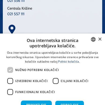
021 556 111
Centrala Križine
021 557 111
×
Spinčićeva 1, 21000 Split
Ova internetska stranica
Hrvatska
upotrebljava kolačiće.
CROATIAN
Ova internetska stranica upotrebljava kolačiće u svrhe poboljšanja
korisničkog iskustva. Uporabom internetske stranice prihvaćate sve
ENGLISH
kolačiće sukladno našoj
Politici kolačića.
office@kbsplit.hr
NUŽNO POTREBNI KOLAČIĆI
LINKOVI
IZVEDBENI KOLAČIĆI
CILJANI KOLAČIĆI
Uvjeti korištenja
FUNKCIONALNI KOLAČIĆI
Izjava o pristupačnosti
PRIHVATI SVE
ODBACI SVE