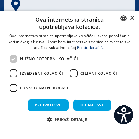
×
Spinčićeva 1, 21000 Split
Ova internetska stranica
Hrvatska
upotrebljava kolačiće.
CROATIAN
Ova internetska stranica upotrebljava kolačiće u svrhe poboljšanja
korisničkog iskustva. Uporabom internetske stranice prihvaćate sve
ENGLISH
kolačiće sukladno našoj
Politici kolačića.
office@kbsplit.hr
NUŽNO POTREBNI KOLAČIĆI
LINKOVI
IZVEDBENI KOLAČIĆI
CILJANI KOLAČIĆI
Uvjeti korištenja
FUNKCIONALNI KOLAČIĆI
Izjava o pristupačnosti
PRIHVATI SVE
ODBACI SVE
PRIKAŽI DETALJE
C
S
Sva prava pridržana KBC Split 2026.
Implementacija i dizajn:
Sistemi.hr