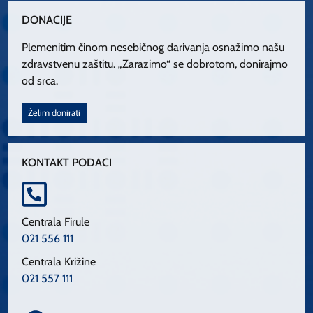
DONACIJE
Plemenitim činom nesebičnog darivanja osnažimo našu
zdravstvenu zaštitu. „Zarazimo“ se dobrotom, donirajmo
od srca.
Želim donirati
KONTAKT PODACI
Centrala Firule
021 556 111
Centrala Križine
021 557 111