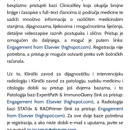
besplatno pristupiti bazi ClinicalKey koja okuplja brojne
knjige i časopise s
full-text
člancima iz područja medicine te
sadrži mnoštvo informacija o različitim medicinskim
stanjima, dijagnozama, lijekovima i mogućnostima liječenja,
detaljne videozapise raznih postupaka i slično. Pristup je
omogućen do daljnjega, a moguć je putem linka:
Engagement from Elsevier (highspot.com)
. Registracija nije
potrebna, a pristup je moguće ostvariti preko svih bolničkih
računala.
Uz to, Klinički zavod za dijagnostičku i intervencijsku
radiologiju i Klinički zavod za patologiju, sudsku medicinu i
citologiju dobili su pristup još dvjema bazama, i to
Patologija bazi ExpertPath & ImmunoQuery (link za pristup:
Engagement from Elsevier (highspot.com)
, a Radiologija
bazi STATdx & RADPrimer (link za pristup:
Engagement
from Elsevier (highspot.com)
. Za ove dvije baze potrebna
je registracija, a ako niste dobili e-mail s uputama, javite se
na e-mail
m.jasarevic@elsevier.com