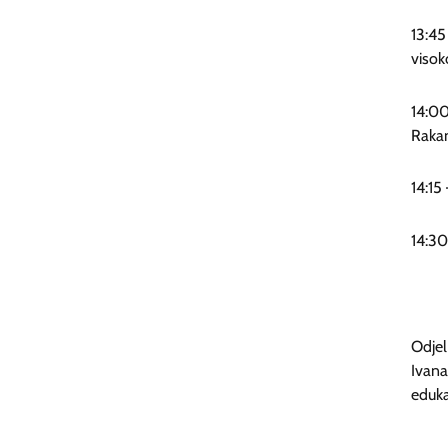
13:45
visok
14:00
Raka
14:15
14:30
Odjel
Ivana
eduka