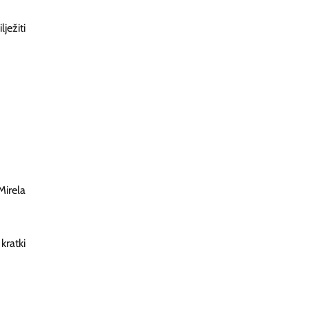
ježiti
irela
kratki