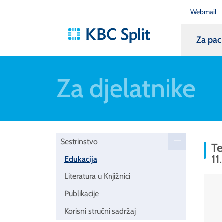
Webmail
Za pac
Za djelatnike
Sestrinstvo
Te
11
Edukacija
Literatura u Knjižnici
Publikacije
Korisni stručni sadržaj