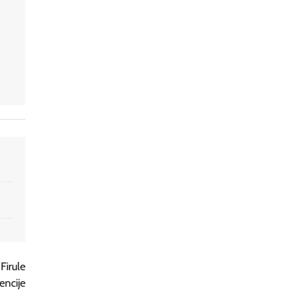
Firule
ncije