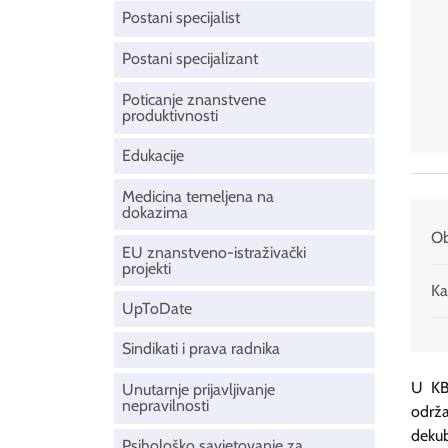
Postani specijalist
Postani specijalizant
Poticanje znanstvene
produktivnosti
Edukacije
Medicina temeljena na
dokazima
Ob
EU znanstveno-istraživački
projekti
Ka
UpToDate
Sindikati i prava radnika
U KBC
Unutarnje prijavljivanje
nepravilnosti
održ
dekub
Psihološko savjetovanje za