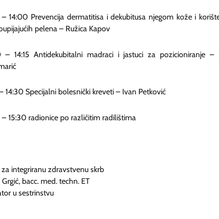
 – 14:00 Prevencija dermatitisa i dekubitusa njegom kože i koriš
oupijajućih pelena – Ružica Kapov
 – 14:15 Antidekubitalni madraci i jastuci za pozicioniranje –
marić
 – 14:30 Specijalni bolesnički kreveti – Ivan Petković
 – 15:30 radionice po različitim radilištima
 za integriranu zdravstvenu skrb
 Grgić, bacc. med. techn. ET
tor u sestrinstvu