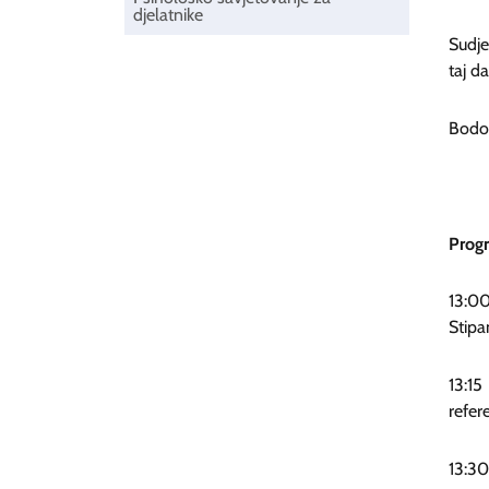
djelatnike
Sudje
taj d
Bodov
Progr
13:0
Stipa
13:15
refer
13:30