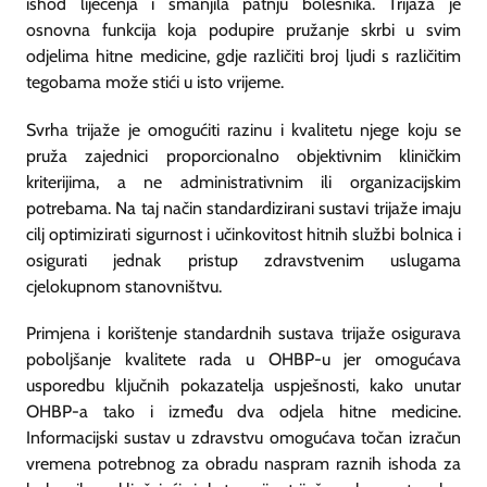
ishod liječenja i smanjila patnju bolesnika. Trijaža je
osnovna funkcija koja podupire pružanje skrbi u svim
odjelima hitne medicine, gdje različiti broj ljudi s različitim
tegobama može stići u isto vrijeme.
Svrha trijaže je omogućiti razinu i kvalitetu njege koju se
pruža zajednici proporcionalno objektivnim kliničkim
kriterijima, a ne administrativnim ili organizacijskim
potrebama. Na taj način standardizirani sustavi trijaže imaju
cilj optimizirati sigurnost i učinkovitost hitnih službi bolnica i
osigurati jednak pristup zdravstvenim uslugama
cjelokupnom stanovništvu.
Primjena i korištenje standardnih sustava trijaže osigurava
poboljšanje kvalitete rada u OHBP-u jer omogućava
usporedbu ključnih pokazatelja uspješnosti, kako unutar
OHBP-a tako i između dva odjela hitne medicine.
Informacijski sustav u zdravstvu omogućava točan izračun
vremena potrebnog za obradu naspram raznih ishoda za