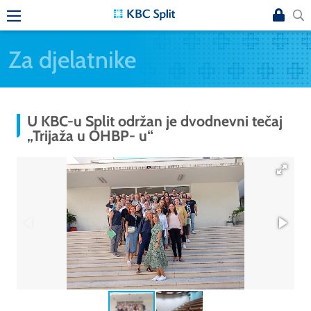
Za djelatnike
U KBC-u Split održan je dvodnevni tečaj
„Trijaža u OHBP- u“