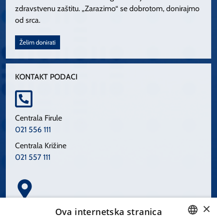
zdravstvenu zaštitu. „Zarazimo“ se dobrotom, donirajmo
od srca.
Želim donirati
KONTAKT PODACI
Centrala Firule
021 556 111
Centrala Križine
021 557 111
×
Spinčićeva 1, 21000 Split
Ova internetska stranica