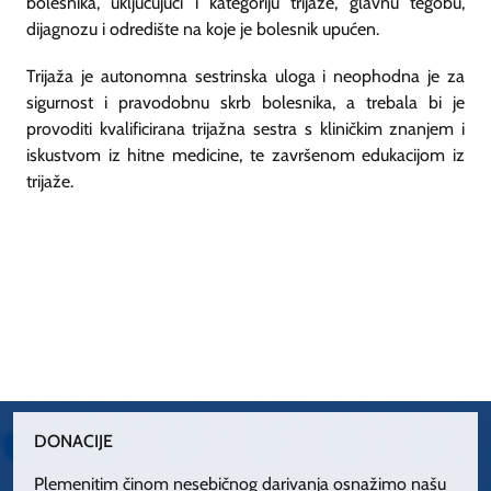
bolesnika, uključujući i kategoriju trijaže, glavnu tegobu,
dijagnozu i odredište na koje je bolesnik upućen.
Trijaža je autonomna sestrinska uloga i neophodna je za
sigurnost i pravodobnu skrb bolesnika, a trebala bi je
provoditi kvalificirana trijažna sestra s kliničkim znanjem i
iskustvom iz hitne medicine, te završenom edukacijom iz
trijaže.
DONACIJE
Plemenitim činom nesebičnog darivanja osnažimo našu