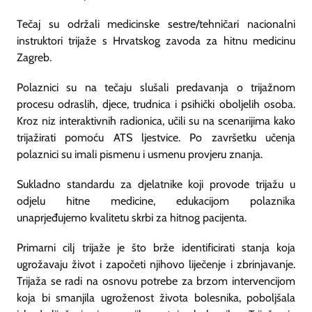
Tečaj su održali medicinske sestre/tehničari nacionalni
instruktori trijaže s Hrvatskog zavoda za hitnu medicinu
Zagreb.
Polaznici su na tečaju slušali predavanja o trijažnom
procesu odraslih, djece, trudnica i psihički oboljelih osoba.
Kroz niz interaktivnih radionica, učili su na scenarijima kako
trijažirati pomoću ATS ljestvice. Po završetku učenja
polaznici su imali pismenu i usmenu provjeru znanja.
Sukladno standardu za djelatnike koji provode trijažu u
odjelu hitne medicine, edukacijom polaznika
unaprjeđujemo kvalitetu skrbi za hitnog pacijenta.
Primarni cilj trijaže je što brže identificirati stanja koja
ugrožavaju život i započeti njihovo liječenje i zbrinjavanje.
Trijaža se radi na osnovu potrebe za brzom intervencijom
koja bi smanjila ugroženost života bolesnika, poboljšala