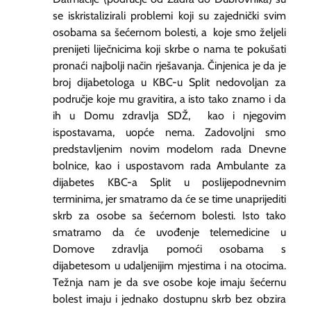
se iskristalizirali problemi koji su zajednički svim
osobama sa šećernom bolesti, a koje smo željeli
prenijeti liječnicima koji skrbe o nama te pokušati
pronaći najbolji način rješavanja. Činjenica je da je
broj dijabetologa u KBC-u Split nedovoljan za
područje koje mu gravitira, a isto tako znamo i da
ih u Domu zdravlja SDŽ, kao i njegovim
ispostavama, uopće nema. Zadovoljni smo
predstavljenim novim modelom rada Dnevne
bolnice, kao i uspostavom rada Ambulante za
dijabetes KBC-a Split u poslijepodnevnim
terminima, jer smatramo da će se time unaprijediti
skrb za osobe sa šećernom bolesti. Isto tako
smatramo da će uvođenje telemedicine u
Domove zdravlja pomoći osobama s
dijabetesom u udaljenijim mjestima i na otocima.
Težnja nam je da sve osobe koje imaju šećernu
bolest imaju i jednako dostupnu skrb bez obzira