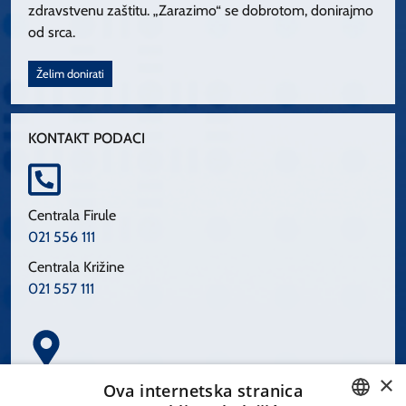
zdravstvenu zaštitu. „Zarazimo“ se dobrotom, donirajmo
od srca.
Želim donirati
KONTAKT PODACI
Centrala Firule
021 556 111
Centrala Križine
021 557 111
×
Spinčićeva 1, 21000 Split
Ova internetska stranica
Hrvatska