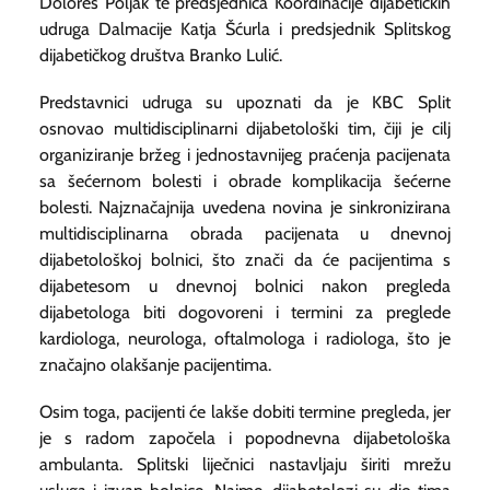
Dolores Poljak te predsjednica Koordinacije dijabetičkih
udruga Dalmacije Katja Šćurla i predsjednik Splitskog
dijabetičkog društva Branko Lulić.
Predstavnici udruga su upoznati da je KBC Split
osnovao multidisciplinarni dijabetološki tim, čiji je cilj
organiziranje bržeg i jednostavnijeg praćenja pacijenata
sa šećernom bolesti i obrade komplikacija šećerne
bolesti. Najznačajnija uvedena novina je sinkronizirana
multidisciplinarna obrada pacijenata u dnevnoj
dijabetološkoj bolnici, što znači da će pacijentima s
dijabetesom u dnevnoj bolnici nakon pregleda
dijabetologa biti dogovoreni i termini za preglede
kardiologa, neurologa, oftalmologa i radiologa, što je
značajno olakšanje pacijentima.
Osim toga, pacijenti će lakše dobiti termine pregleda, jer
je s radom započela i popodnevna dijabetološka
ambulanta. Splitski liječnici nastavljaju širiti mrežu