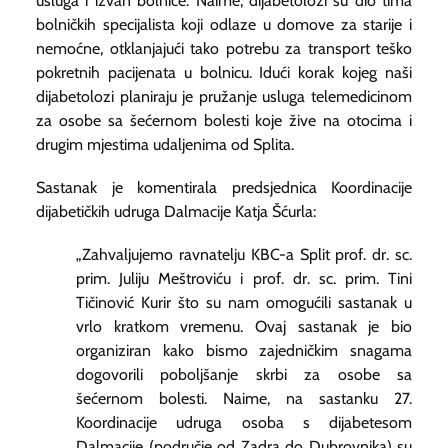
usluga i izvan bolnice. Naime, dijabetolozi su dio tima
bolničkih specijalista koji odlaze u domove za starije i
nemoćne, otklanjajući tako potrebu za transport teško
pokretnih pacijenata u bolnicu. Idući korak kojeg naši
dijabetolozi planiraju je pružanje usluga telemedicinom
za osobe sa šećernom bolesti koje žive na otocima i
drugim mjestima udaljenima od Splita.
Sastanak je komentirala predsjednica Koordinacije
dijabetičkih udruga Dalmacije Katja Šćurla:
„Zahvaljujemo ravnatelju KBC-a Split prof. dr. sc.
prim. Juliju Meštroviću i prof. dr. sc. prim. Tini
Tičinović Kurir što su nam omogućili sastanak u
vrlo kratkom vremenu. Ovaj sastanak je bio
organiziran kako bismo zajedničkim snagama
dogovorili poboljšanje skrbi za osobe sa
šećernom bolesti. Naime, na sastanku 27.
Koordinacije udruga osoba s dijabetesom
Dalmacije (područje od Zadra do Dubrovnika) su