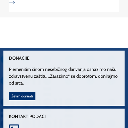
DONACIJE
Plemenitim činom nesebičnog darivanja osnažimo našu
zdravstvenu zaštitu. „Zarazimo“ se dobrotom, donirajmo
od srca.
Želim donirati
KONTAKT PODACI