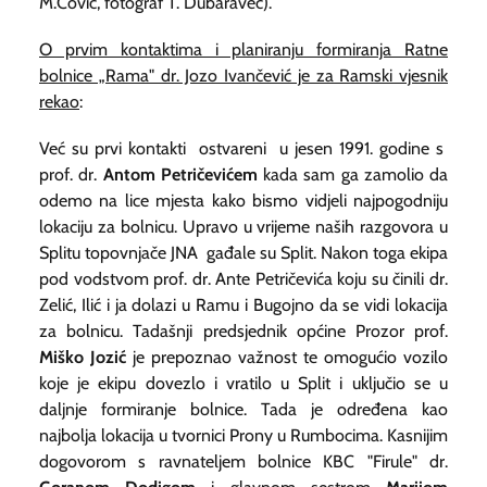
M.Čović, fotograf T. Dubaravec).
O prvim kontaktima i planiranju formiranja Ratne
bolnice „Rama" dr. Jozo Ivančević je za Ramski vjesnik
rekao
:
Već su prvi kontakti ostvareni u jesen 1991. godine s
prof. dr.
Antom Petričevićem
kada sam ga zamolio da
odemo na lice mjesta kako bismo vidjeli najpogodniju
lokaciju za bolnicu. Upravo u vrijeme naših razgovora u
Splitu topovnjače JNA gađale su Split. Nakon toga ekipa
pod vodstvom prof. dr. Ante Petričevića koju su činili dr.
Zelić, Ilić i ja dolazi u Ramu i Bugojno da se vidi lokacija
za bolnicu. Tadašnji predsjednik općine Prozor prof.
Miško Jozić
je prepoznao važnost te omogućio vozilo
koje je ekipu dovezlo i vratilo u Split i uključio se u
daljnje formiranje bolnice. Tada je određena kao
najbolja lokacija u tvornici Prony u Rumbocima. Kasnijim
dogovorom s ravnateljem bolnice KBC "Firule" dr.