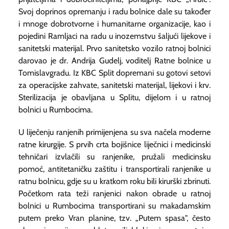
Svoj doprinos opremanju i radu bolnice dale su također
i mnoge dobrotvorne i humanitarne organizacije, kao i
pojedini Ramljaci na radu u inozemstvu šaljući lijekove i
sanitetski materijal. Prvo sanitetsko vozilo ratnoj bolnici
darovao je dr. Andrija Gudelj, voditelj Ratne bolnice u
Tomislavgradu. Iz KBC Split dopremani su gotovi setovi
za operacijske zahvate, sanitetski materijal, lijekovi i krv.
Sterilizacija je obavljana u Splitu, dijelom i u ratnoj
bolnici u Rumbocima.
U liječenju ranjenih primijenjena su sva načela moderne
ratne kirurgije. S prvih crta bojišnice liječnici i medicinski
tehničari izvlačili su ranjenike, pružali medicinsku
pomoć, antitetaničku zaštitu i transportirali ranjenike u
ratnu bolnicu, gdje su u kratkom roku bili kirurški zbrinuti.
Početkom rata teži ranjenici nakon obrade u ratnoj
bolnici u Rumbocima transportirani su makadamskim
putem preko Vran planine, tzv. „Putem spasa", često