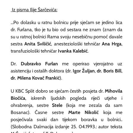
Iz pisma Ilije Šarčevića:
...Po dolasku u ratnu bolnicu prije sjećam se jedino lica
dr. Furlana, tko je tu bio od sestara ne znam (znam da
su u ratnoj bolnici Rama svoju nesebičnu pomoć davale
sestra
Anita Sviličić
, anesteziološki tehničar
Ana Hrga
,
transfuziološki tehničar
Ivanka Kalebić
.
Dr.
Dubravko Furlan
me operirao vjerojatno uz
asistenciju i ostalih doktora (dr.
Igor Žuljan
,
dr. Boris Bill
,
dr. Milena Kovač Frankić
).
U KBC Split dobro se sjećam čestih posjeta dr.
Mihovila
Biočića
, iskrenih ljudskih pogleda riječi utjehe i
ohrabrenja, sestre
Stele
(koja me zezala da sam
Bosanac). Časne sestre
Marte Nikolić
koja me
posjećivala svaki dan tijekom boravka u bolnici..
(Slobodna Dalmacija izdanje 25. 04.1993.: autor teksta