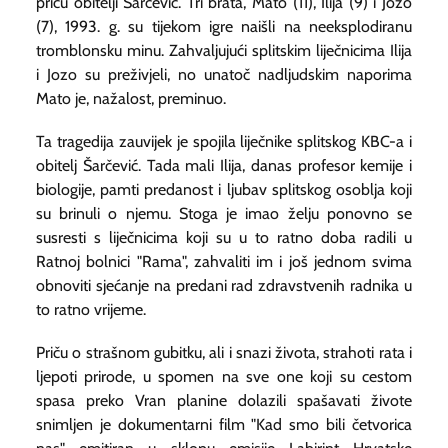
priču obitelji Šarčević. Tri brata, Mato (11), Ilija (9) i Jozo
(7), 1993. g. su tijekom igre naišli na neeksplodiranu
tromblonsku minu. Zahvaljujući splitskim liječnicima Ilija
i Jozo su preživjeli, no unatoč nadljudskim naporima
Mato je, nažalost, preminuo.
Ta tragedija zauvijek je spojila liječnike splitskog KBC-a i
obitelj Šarčević. Tada mali Ilija, danas profesor kemije i
biologije, pamti predanost i ljubav splitskog osoblja koji
su brinuli o njemu. Stoga je imao želju ponovno se
susresti s liječnicima koji su u to ratno doba radili u
Ratnoj bolnici "Rama", zahvaliti im i još jednom svima
obnoviti sjećanje na predani rad zdravstvenih radnika u
to ratno vrijeme.
Priču o strašnom gubitku, ali i snazi života, strahoti rata i
ljepoti prirode, u spomen na sve one koji su cestom
spasa preko Vran planine dolazili spašavati živote
snimljen je dokumentarni film "Kad smo bili četvorica