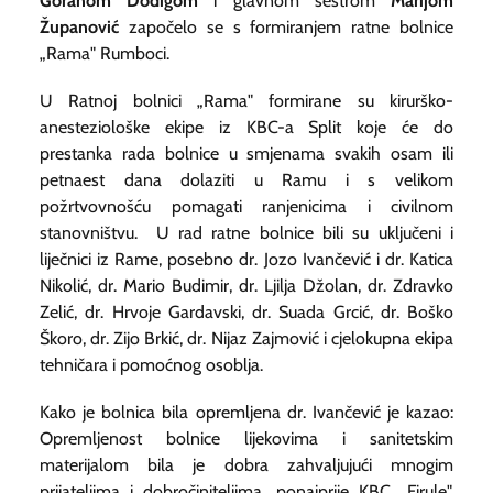
Goranom Dodigom
i glavnom sestrom
Marijom
Županović
započelo se s formiranjem ratne bolnice
„Rama" Rumboci.
U Ratnoj bolnici „Rama" formirane su kirurško-
anesteziološke ekipe iz KBC-a Split koje će do
prestanka rada bolnice u smjenama svakih osam ili
petnaest dana dolaziti u Ramu i s velikom
požrtvovnošću pomagati ranjenicima i civilnom
stanovništvu. U rad ratne bolnice bili su uključeni i
liječnici iz Rame, posebno dr. Jozo Ivančević i dr. Katica
Nikolić, dr. Mario Budimir, dr. Ljilja Džolan, dr. Zdravko
Zelić, dr. Hrvoje Gardavski, dr. Suada Grcić, dr. Boško
Škoro, dr. Zijo Brkić, dr. Nijaz Zajmović i cjelokupna ekipa
tehničara i pomoćnog osoblja.
Kako je bolnica bila opremljena dr. Ivančević je kazao:
Opremljenost bolnice lijekovima i sanitetskim
materijalom bila je dobra zahvaljujući mnogim
prijateljima i dobročiniteljima, ponajprije KBC „Firule".