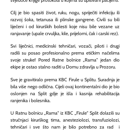
svjedoče knjige protokola u kojima su upisivani pacijenti.
Cilj je bio spasiti život, ruku, nogu, spriječiti infekciju ili
razvoj šoka, tetanusa ili plinske gangrene. Civili su bili
liječeni i od kirurških bolesti koje nisu bile vezane uz
ranjavanje (upale crvuljka, kile, prijelomi, čak i carski rez).
Svi liječnici, medicinski tehničari, vozači, piloti i drugi
radili su posao profesionalno prema etičkim načelima
svoje struke! Pored Ratne bolnice „Rama" jedan dio
ekipe je ostao stalno raditi u Domu zdravlja u Prozoru.
Sve je gravitiralo prema KBC Firule u Splitu. Suradnja je
bila više nego odlična. Cijeli ovaj kontinentalni dio je bio
oslonjen na Split gdje je išla i kasnija rehabilitacija
ranjenika i bolesnika.
U Ratnu bolnicu „Rama" iz KBC „Firule" Split dolazili su
stručnjaci kirurškog tima, anesteziolozi, transfuziolozi,
tehničari i sve što nam je bilo potrebno za rad i