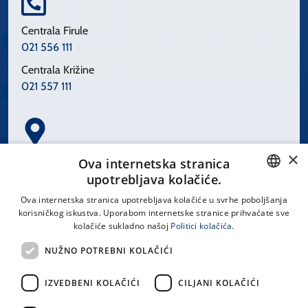
Centrala Firule
021 556 111
Centrala Križine
021 557 111
×
Spinčićeva 1, 21000 Split
Ova internetska stranica
Hrvatska
upotrebljava kolačiće.
CROATIAN
Ova internetska stranica upotrebljava kolačiće u svrhe poboljšanja
korisničkog iskustva. Uporabom internetske stranice prihvaćate sve
ENGLISH
kolačiće sukladno našoj
Politici kolačića.
office@kbsplit.hr
NUŽNO POTREBNI KOLAČIĆI
LINKOVI
IZVEDBENI KOLAČIĆI
CILJANI KOLAČIĆI