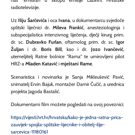
nas" emitiran u sklopu emisije Labirint Hrvatske
radiotelevizije.
Uz
Iliju Šarčevića
i oca
Ivana
, u dokumentarcu svjedoče
splitski liječnici dr.
Mileva Frankić
, anesteziologinja i
subspecijalistica intenzivnog liječenja, dječji kirurg prim.
dr. sc.
Dubravko Furlan
, oftamolog prim. dr. sc.
Igor
Žuljan
i dr.
Boris Bill
, kao i dr.
Jozo Ivančević
,
utemeljitelj Ratne bolnice "Rama" te umirovljeni pilot
HRZ-a
Mladen Katavić
i
mještani Rame
.
Scenaristica i novinarka je Sanja Mikleušević Pavić,
snimatelj Ervin Bajuk, montažer Damir Čučić, a urednica
projekta Jagoda Bastalić.
Dokumentarni film možete pogledati na ovoj poveznici:
https://vijesti.hrt.hr/hrvatska/kako-je-jedna-ratna-prica-
zauvijek-spojila-splitske-lijecnike-i-obitelj-ilije-
sarcevica-11180161