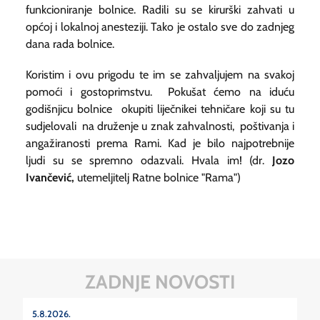
funkcioniranje bolnice. Radili su se kirurški zahvati u
općoj i lokalnoj anesteziji. Tako je ostalo sve do zadnjeg
dana rada bolnice.
Koristim i ovu prigodu te im se zahvaljujem na svakoj
pomoći i gostoprimstvu. Pokušat ćemo na iduću
godišnjicu bolnice okupiti liječnikei tehničare koji su tu
sudjelovali na druženje u znak zahvalnosti, poštivanja i
angažiranosti prema Rami. Kad je bilo najpotrebnije
ljudi su se spremno odazvali. Hvala im! (dr.
Jozo
Ivančević,
utemeljitelj Ratne bolnice "Rama")
ZADNJE NOVOSTI
5.8.2026.