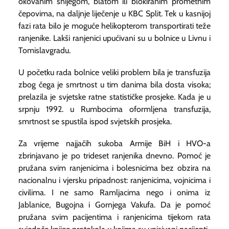
okovanim snijegom, blatom ili blokiranim prometnim
čepovima, na daljnje liječenje u KBC Split. Tek u kasnijoj
fazi rata bilo je moguće helikopterom transportirati teže
ranjenike. Lakši ranjenici upućivani su u bolnice u Livnu i
Tomislavgradu.
U početku rada bolnice veliki problem bila je transfuzija
zbog čega je smrtnost u tim danima bila dosta visoka;
prelazila je svjetske ratne statističke prosjeke. Kada je u
srpnju 1992. u Rumbocima oformljena transfuzija,
smrtnost se spustila ispod svjetskih prosjeka.
Za vrijeme najjačih sukoba Armije BiH i HVO-a
zbrinjavano je po trideset ranjenika dnevno. Pomoć je
pružana svim ranjenicima i bolesnicima bez obzira na
nacionalnu i vjersku pripadnost: ranjenicima, vojnicima i
civilima. I ne samo Ramljacima nego i onima iz
Jablanice, Bugojna i Gornjega Vakufa. Da je pomoć
pružana svim pacijentima i ranjenicima tijekom rata